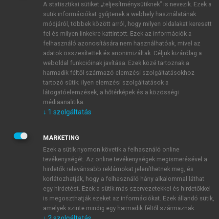
A statisztikai sütiket „teljesítménysütiknek” is nevezik. Ezek a
sütik információkat gyűjtenek a webhely használatának
módjáról, többek között arról, hogy milyen oldalakat keresett
ÚJ FIÓK LÉTREHOZÁSA
fel és milyen linkekre kattintott. Ezek az információk a
1 óra díjmentes hozzáférés
felhasználó azonosítására nem használhatóak, mivel az
adatok összesítettek és anonimizáltak. Céljuk kizárólag a
weboldal funkcióinak javítása. Ezek közé tartoznak a
E-MAIL-CÍM
harmadik féltől származó elemzési szolgáltatásokhoz
tartozó sütik; ilyen elemzési szolgáltatások a
látogatóelemzések, a hőtérképek és a közösségi
NÉV
médiaanalitika.
↓
1
szolgáltatás
JELSZÓ
MARKETING
Ezek a sütik nyomon követik a felhasználó online
tevékenységét. Az online tevékenységek megismerésével a
JELSZÓ ÚJRA
hirdetők relevánsabb reklámokat jeleníthetnek meg, és
korlátozhatják, hogy a felhasználó hány alkalommal láthat
egy hirdetést. Ezek a sütik más szervezetekkel és hirdetőkkel
is megoszthatják ezeket az információkat. Ezek állandó sütik,
Kérek értesítést a MeRSZ újdonságairól, akcióiról.
amelyek szinte mindig egy harmadik féltől származnak.
↓
2
szolgáltatás