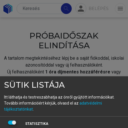
person
search
menu
BELÉPÉS
PRÓBAIDŐSZAK
ELINDÍTÁSA
A tartalom megtekintéséhez lépj be a saját fiókoddal, iskolai
azonosítóddal vagy új felhasználóként.
Új felhasználóként
1 óra díjmentes hozzáférésre
vagy
jogosult.
SÜTIK LISTÁJA
A próbaidőszak elindításához,
jelentkezz
be meglévő
fiókoddal,
vagy hozz létre új fiókot.
Itt láthatja és testreszabhatja az önről gyűjtött információkat.
További információért kérjük, olvasd el az
adatvédelmi
A regisztráció után a
próbaidőszak
automatikusan
elindul.
tájékoztatónkat
.
BELÉPÉS SAJÁT FIÓKKAL
STATISZTIKA