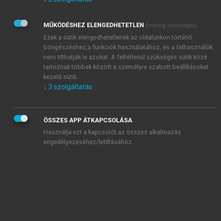
Kérek értesítést az Akadémiai Kiadó Zrt. újdonságairól,
akcióiról.
MŰKÖDÉSHEZ ELENGEDHETETLEN
(mindig szükséges)
Az
Adatkezelési tájékoztatóban
foglaltakat tudomásul
veszem és elfogadom.
Ezek a sütik elengedhetetlenek az oldalunkon történő
Az
Általános vásárlási feltételeket
, valamint a
szotar.net
és a
böngészéshez,a funkciók használatához, és a felhasználók
mersz.hu
oldalak licencszerződéseiben foglaltakat
nem tilthatják le azokat. A feltétlenül szükséges sütik közé
tudomásul veszem és elfogadom.
tartoznak többek között a személyre szabott beállításokat
kezelő sütik.
↓
3
szolgáltatás
KIPRÓBÁLOM
ÖSSZES APP ÁTKAPCSOLÁSA
Használja ezt a kapcsolót az összes alkalmazás
engedélyezéséhez/letiltásához.
MIÉRT ÉRDEMES A MERSZ ONLINE
OKOSKÖNYVTÁRAT HASZNÁLNI?