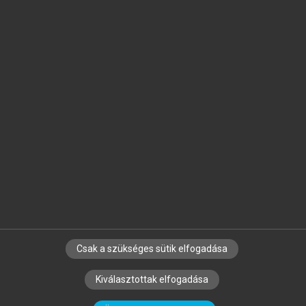
Jelöld meg a számodra fontos részeket, és
készíts
saját
jegyzeteket!
Egyéni előfizetéssel további
MeRSZ+ funkciókat
és
tartalmakat is elérhetsz.
Csak a szükséges sütik elfogadása
SZERZŐKNEK
CÉGEKNEK
KÖNYVTÁROSOKNAK
Kiválasztottak elfogadása
SZERKESZTÉSI ÉS LEKTORÁLÁSI ALAPELVEK