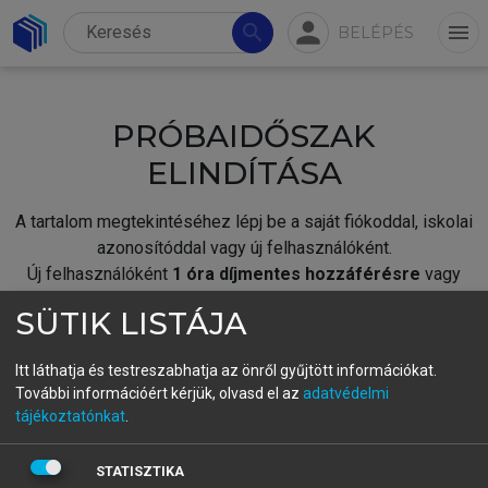
person
search
menu
BELÉPÉS
PRÓBAIDŐSZAK
ELINDÍTÁSA
A tartalom megtekintéséhez lépj be a saját fiókoddal, iskolai
azonosítóddal vagy új felhasználóként.
Új felhasználóként
1 óra díjmentes hozzáférésre
vagy
jogosult.
SÜTIK LISTÁJA
A próbaidőszak elindításához,
jelentkezz
be meglévő
fiókoddal,
vagy hozz létre új fiókot.
Itt láthatja és testreszabhatja az önről gyűjtött információkat.
További információért kérjük, olvasd el az
adatvédelmi
A regisztráció után a
próbaidőszak
automatikusan
elindul.
tájékoztatónkat
.
BELÉPÉS SAJÁT FIÓKKAL
STATISZTIKA