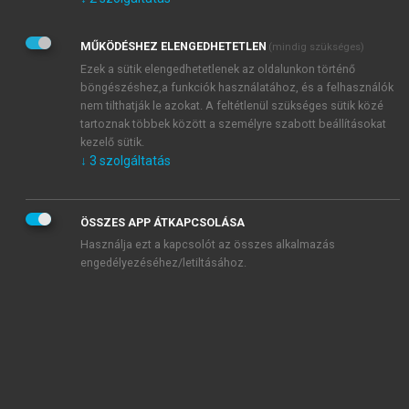
Kérek értesítést az Akadémiai Kiadó Zrt. újdonságairól,
akcióiról.
MŰKÖDÉSHEZ ELENGEDHETETLEN
(mindig szükséges)
Az
Adatkezelési tájékoztatóban
foglaltakat tudomásul
veszem és elfogadom.
Ezek a sütik elengedhetetlenek az oldalunkon történő
Az
Általános vásárlási feltételeket
, valamint a
szotar.net
és a
böngészéshez,a funkciók használatához, és a felhasználók
mersz.hu
oldalak licencszerződéseiben foglaltakat
nem tilthatják le azokat. A feltétlenül szükséges sütik közé
tudomásul veszem és elfogadom.
tartoznak többek között a személyre szabott beállításokat
kezelő sütik.
↓
3
szolgáltatás
KIPRÓBÁLOM
ÖSSZES APP ÁTKAPCSOLÁSA
Használja ezt a kapcsolót az összes alkalmazás
engedélyezéséhez/letiltásához.
MIÉRT ÉRDEMES A MERSZ ONLINE
OKOSKÖNYVTÁRAT HASZNÁLNI?