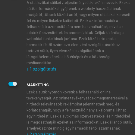
A statisztikai sütiket „teljesítménysütiknek” is nevezik. Ezek a
sütik információkat gyűjtenek a webhely használatának
módjáról, többek között arról, hogy milyen oldalakat keresett
ÚJ FIÓK LÉTREHOZÁSA
fel és milyen linkekre kattintott. Ezek az információk a
1 óra díjmentes hozzáférés
felhasználó azonosítására nem használhatóak, mivel az
adatok összesítettek és anonimizáltak. Céljuk kizárólag a
weboldal funkcióinak javítása. Ezek közé tartoznak a
E-MAIL-CÍM
harmadik féltől származó elemzési szolgáltatásokhoz
tartozó sütik; ilyen elemzési szolgáltatások a
látogatóelemzések, a hőtérképek és a közösségi
NÉV
médiaanalitika.
↓
1
szolgáltatás
JELSZÓ
MARKETING
Ezek a sütik nyomon követik a felhasználó online
tevékenységét. Az online tevékenységek megismerésével a
JELSZÓ ÚJRA
hirdetők relevánsabb reklámokat jeleníthetnek meg, és
korlátozhatják, hogy a felhasználó hány alkalommal láthat
egy hirdetést. Ezek a sütik más szervezetekkel és hirdetőkkel
is megoszthatják ezeket az információkat. Ezek állandó sütik,
Kérek értesítést a MeRSZ újdonságairól, akcióiról.
amelyek szinte mindig egy harmadik féltől származnak.
↓
2
szolgáltatás