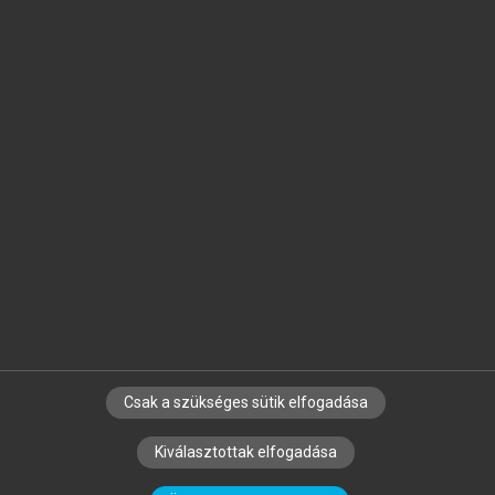
Jelöld meg a számodra fontos részeket, és
készíts
saját
jegyzeteket!
Egyéni előfizetéssel további
MeRSZ+ funkciókat
és
tartalmakat is elérhetsz.
Csak a szükséges sütik elfogadása
SZERZŐKNEK
CÉGEKNEK
KÖNYVTÁROSOKNAK
Kiválasztottak elfogadása
SZERKESZTÉSI ÉS LEKTORÁLÁSI ALAPELVEK