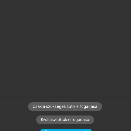
Jelöld meg a számodra fontos részeket, és
készíts
saját
jegyzeteket!
Egyéni előfizetéssel további
MeRSZ+ funkciókat
és
tartalmakat is elérhetsz.
Csak a szükséges sütik elfogadása
SZERZŐKNEK
CÉGEKNEK
KÖNYVTÁROSOKNAK
Kiválasztottak elfogadása
SZERKESZTÉSI ÉS LEKTORÁLÁSI ALAPELVEK