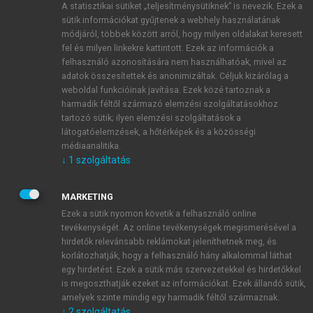
A statisztikai sütiket „teljesítménysütiknek” is nevezik. Ezek a
sütik információkat gyűjtenek a webhely használatának
módjáról, többek között arról, hogy milyen oldalakat keresett
ÚJ FIÓK LÉTREHOZÁSA
fel és milyen linkekre kattintott. Ezek az információk a
1 óra díjmentes hozzáférés
felhasználó azonosítására nem használhatóak, mivel az
adatok összesítettek és anonimizáltak. Céljuk kizárólag a
weboldal funkcióinak javítása. Ezek közé tartoznak a
E-MAIL-CÍM
harmadik féltől származó elemzési szolgáltatásokhoz
tartozó sütik; ilyen elemzési szolgáltatások a
látogatóelemzések, a hőtérképek és a közösségi
NÉV
médiaanalitika.
↓
1
szolgáltatás
JELSZÓ
MARKETING
Ezek a sütik nyomon követik a felhasználó online
tevékenységét. Az online tevékenységek megismerésével a
JELSZÓ ÚJRA
hirdetők relevánsabb reklámokat jeleníthetnek meg, és
korlátozhatják, hogy a felhasználó hány alkalommal láthat
egy hirdetést. Ezek a sütik más szervezetekkel és hirdetőkkel
is megoszthatják ezeket az információkat. Ezek állandó sütik,
Kérek értesítést a MeRSZ újdonságairól, akcióiról.
amelyek szinte mindig egy harmadik féltől származnak.
↓
2
szolgáltatás