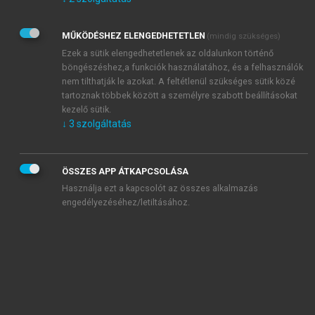
Kérek értesítést az Akadémiai Kiadó Zrt. újdonságairól,
akcióiról.
MŰKÖDÉSHEZ ELENGEDHETETLEN
(mindig szükséges)
Az
Adatkezelési tájékoztatóban
foglaltakat tudomásul
veszem és elfogadom.
Ezek a sütik elengedhetetlenek az oldalunkon történő
Az
Általános vásárlási feltételeket
, valamint a
szotar.net
és a
böngészéshez,a funkciók használatához, és a felhasználók
mersz.hu
oldalak licencszerződéseiben foglaltakat
nem tilthatják le azokat. A feltétlenül szükséges sütik közé
tudomásul veszem és elfogadom.
tartoznak többek között a személyre szabott beállításokat
kezelő sütik.
↓
3
szolgáltatás
KIPRÓBÁLOM
ÖSSZES APP ÁTKAPCSOLÁSA
Használja ezt a kapcsolót az összes alkalmazás
engedélyezéséhez/letiltásához.
MIÉRT ÉRDEMES A MERSZ ONLINE
OKOSKÖNYVTÁRAT HASZNÁLNI?