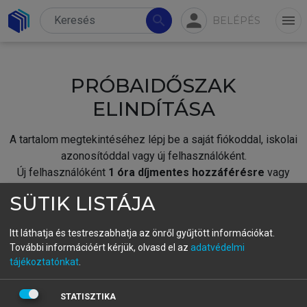
person
search
menu
BELÉPÉS
PRÓBAIDŐSZAK
ELINDÍTÁSA
A tartalom megtekintéséhez lépj be a saját fiókoddal, iskolai
azonosítóddal vagy új felhasználóként.
Új felhasználóként
1 óra díjmentes hozzáférésre
vagy
jogosult.
SÜTIK LISTÁJA
A próbaidőszak elindításához,
jelentkezz
be meglévő
fiókoddal,
vagy hozz létre új fiókot.
Itt láthatja és testreszabhatja az önről gyűjtött információkat.
További információért kérjük, olvasd el az
adatvédelmi
A regisztráció után a
próbaidőszak
automatikusan
elindul.
tájékoztatónkat
.
BELÉPÉS SAJÁT FIÓKKAL
STATISZTIKA