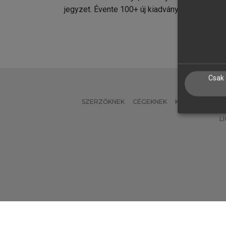
jegyzet. Évente 100+ új kiadvány.
kiadvá
Csak 
SZERZŐKNEK
CÉGEKNEK
KÖNYVTÁROSO
L
Verzió: 2.7.2