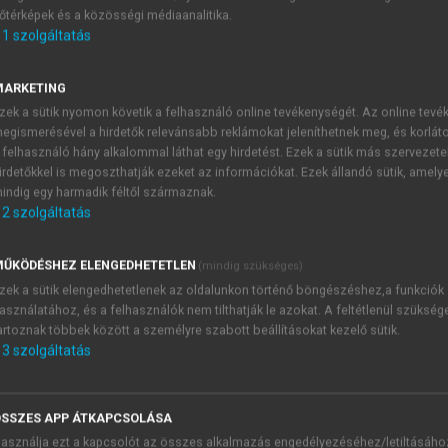
őtérképek és a közösségi médiaanalitika.
E-MAIL-CÍM
1
szolgáltatás
MARKETING
NÉV
zek a sütik nyomon követik a felhasználó online tevékenységét. Az online tev
egismerésével a hirdetők relevánsabb reklámokat jeleníthetnek meg, és korlát
 felhasználó hány alkalommal láthat egy hirdetést. Ezek a sütik más szervezete
JELSZÓ
irdetőkkel is megoszthatják ezeket az információkat. Ezek állandó sütik, amely
indig egy harmadik féltől származnak.
2
szolgáltatás
JELSZÓ ÚJRA
PÉS
ŰKÖDÉSHEZ ELENGEDHETETLEN
(mindig szükséges)
zek a sütik elengedhetetlenek az oldalunkon történő böngészéshez,a funkciók
asználatához, és a felhasználók nem tilthatják le azokat. A feltétlenül szükség
Kérek értesítést a MeRSZ új
artoznak többek között a személyre szabott beállításokat kezelő sütik.
Kérek értesítést az Akadémi
3
szolgáltatás
akcióiról.
 VAGY?
Az
Adatkezelési tájékozta
yi azonosítóval
veszem és elfogadom.
SSZES APP ÁTKAPCSOLÁSA
Az
Általános vásárlási felt
asználja ezt a kapcsolót az összes alkalmazás engedélyezéséhez/letiltásáho