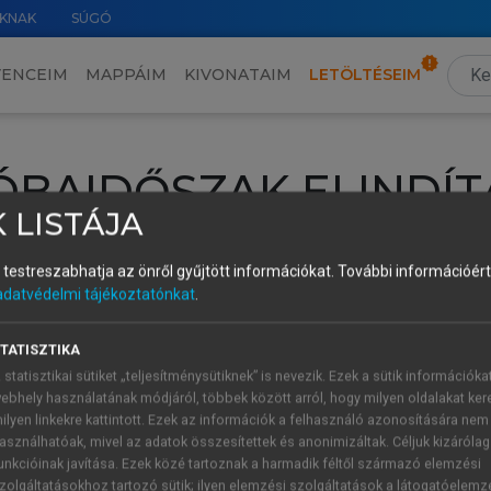
KNAK
SÚGÓ
VENCEIM
MAPPÁIM
KIVONATAIM
LETÖLTÉSEIM
ÓBAIDŐSZAK ELINDÍT
 LISTÁJA
intéséhez lépj be a saját fiókoddal, iskolai azonosítóddal vagy ú
és testreszabhatja az önről gyűjtött információkat.
További információért 
Új felhasználóként
1 óra díjmentes hozzáférésre
vagy jogosult
adatvédelmi tájékoztatónkat
.
k elindításához,
jelentkezz
be meglévő fiókoddal,
vagy hozz lé
A regisztráció után a
próbaidőszak
automatikusan
elindul.
TATISZTIKA
 statisztikai sütiket „teljesítménysütiknek” is nevezik. Ezek a sütik információka
ebhely használatának módjáról, többek között arról, hogy milyen oldalakat kere
ilyen linkekre kattintott. Ezek az információk a felhasználó azonosítására nem
ÚJ FIÓK 
ÁT FIÓKKAL
asználhatóak, mivel az adatok összesítettek és anonimizáltak. Céljuk kizáróla
1 óra díjme
unkcióinak javítása. Ezek közé tartoznak a harmadik féltől származó elemzési
zolgáltatásokhoz tartozó sütik; ilyen elemzési szolgáltatások a látogatóelemz