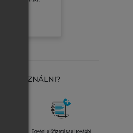
erződéseiben foglaltakat
ogadom.
ÓBÁLOM
AT HASZNÁLNI?
ntos
Egyéni előfizetéssel további