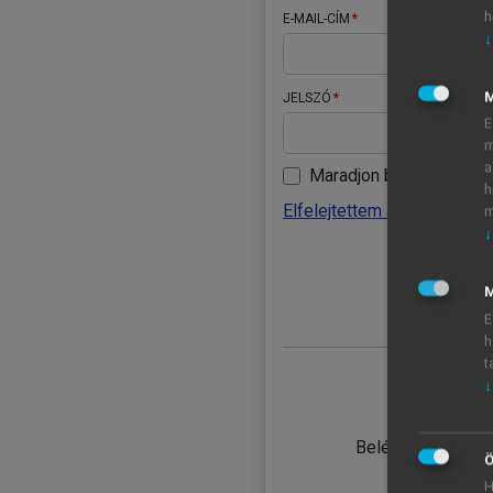
h
E-MAIL-CÍM
↓
JELSZÓ
E
m
a
Maradjon belépve
h
Elfelejtettem a jelszavamat
m
↓
BELÉ
M
E
h
t
↓
TANULÓ
Belépés intézmén
Ö
H