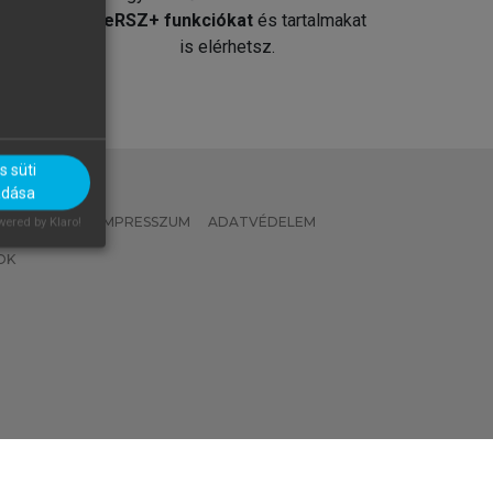
át
MeRSZ+ funkciókat
és tartalmakat
is elérhetsz.
 süti
adása
 IRÁNYELVEK
IMPRESSZUM
ADATVÉDELEM
ered by Klaro!
OK