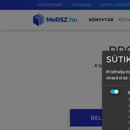
SZERZŐKNEK
CÉGEKNEK
KÖNYVTÁROSO
KÖNYVTÁR
KED
PR
SÜTIK
A tartalom megtek
Itt láthatja 
olvasd el az
A próbaidősza
S
A
w
m
BELÉPÉS SAJ
h
f
s