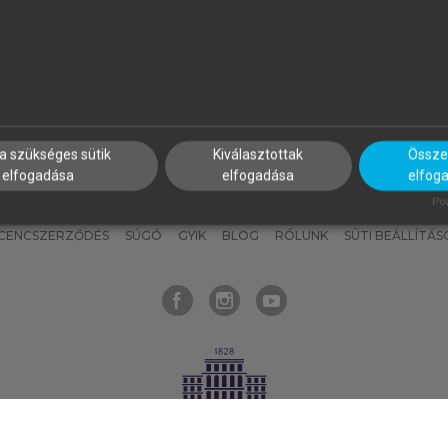
nyokat, hogy bármikor azonnal
részeket, és
készíts
saj
hozzájuk férhess!
jegyzeteket!
a szükséges sütik
Kiválasztottak
Összes
elfogadása
elfogadása
elfog
KNAK
SZERKESZTÉSI ÉS LEKTORÁLÁSI ALAPELVEK
MI – ÁLTALÁNOS
Pow
ICENCSZERZŐDÉS
SÚGÓ
GYIK
BLOG
RÓLUNK
SÜTI BEÁLLÍTÁS