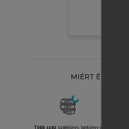
MIÉRT ÉRDEME
Több száz
szakkönyv, tankönyv és
Jel