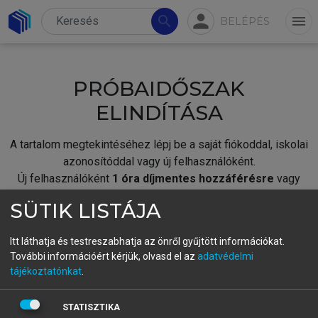
person
search
menu
BELÉPÉS
PRÓBAIDŐSZAK
ELINDÍTÁSA
A tartalom megtekintéséhez lépj be a saját fiókoddal, iskolai
azonosítóddal vagy új felhasználóként.
Új felhasználóként
1 óra díjmentes hozzáférésre
vagy
jogosult.
SÜTIK LISTÁJA
A próbaidőszak elindításához,
jelentkezz
be meglévő
fiókoddal,
vagy hozz létre új fiókot.
Itt láthatja és testreszabhatja az önről gyűjtött információkat.
További információért kérjük, olvasd el az
adatvédelmi
A regisztráció után a
próbaidőszak
automatikusan
elindul.
tájékoztatónkat
.
BELÉPÉS SAJÁT FIÓKKAL
STATISZTIKA