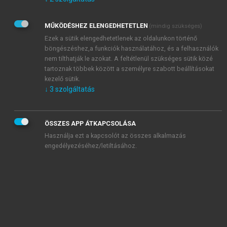
Kérek értesítést az Akadémiai Kiadó Zrt. újdonságairól,
akcióiról.
MŰKÖDÉSHEZ ELENGEDHETETLEN
(mindig szükséges)
Az
Adatkezelési tájékoztatóban
foglaltakat tudomásul
veszem és elfogadom.
Ezek a sütik elengedhetetlenek az oldalunkon történő
Az
Általános vásárlási feltételeket
, valamint a
szotar.net
és a
böngészéshez,a funkciók használatához, és a felhasználók
mersz.hu
oldalak licencszerződéseiben foglaltakat
nem tilthatják le azokat. A feltétlenül szükséges sütik közé
tudomásul veszem és elfogadom.
tartoznak többek között a személyre szabott beállításokat
kezelő sütik.
↓
3
szolgáltatás
KIPRÓBÁLOM
ÖSSZES APP ÁTKAPCSOLÁSA
Használja ezt a kapcsolót az összes alkalmazás
engedélyezéséhez/letiltásához.
MIÉRT ÉRDEMES A MERSZ ONLINE
OKOSKÖNYVTÁRAT HASZNÁLNI?