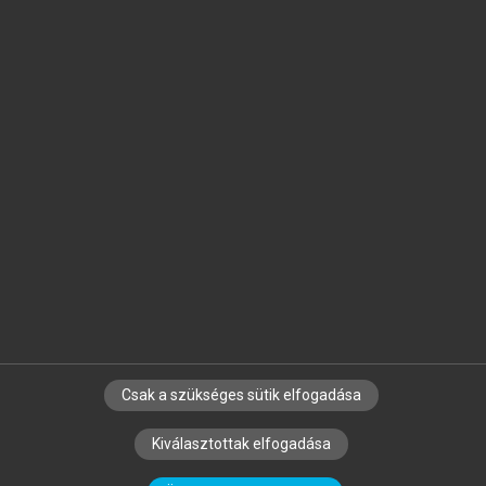
Jelöld meg a számodra fontos részeket, és
készíts
saját
jegyzeteket!
Egyéni előfizetéssel további
MeRSZ+ funkciókat
és
tartalmakat is elérhetsz.
Csak a szükséges sütik elfogadása
SZERZŐKNEK
CÉGEKNEK
KÖNYVTÁROSOKNAK
Kiválasztottak elfogadása
SZERKESZTÉSI ÉS LEKTORÁLÁSI ALAPELVEK