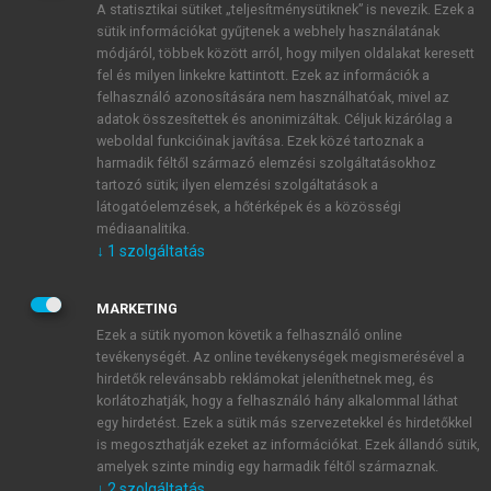
A statisztikai sütiket „teljesítménysütiknek” is nevezik. Ezek a
sütik információkat gyűjtenek a webhely használatának
módjáról, többek között arról, hogy milyen oldalakat keresett
ÚJ FIÓK LÉTREHOZÁSA
fel és milyen linkekre kattintott. Ezek az információk a
1 óra díjmentes hozzáférés
felhasználó azonosítására nem használhatóak, mivel az
adatok összesítettek és anonimizáltak. Céljuk kizárólag a
weboldal funkcióinak javítása. Ezek közé tartoznak a
E-MAIL-CÍM
harmadik féltől származó elemzési szolgáltatásokhoz
tartozó sütik; ilyen elemzési szolgáltatások a
látogatóelemzések, a hőtérképek és a közösségi
NÉV
médiaanalitika.
↓
1
szolgáltatás
JELSZÓ
MARKETING
Ezek a sütik nyomon követik a felhasználó online
tevékenységét. Az online tevékenységek megismerésével a
JELSZÓ ÚJRA
hirdetők relevánsabb reklámokat jeleníthetnek meg, és
korlátozhatják, hogy a felhasználó hány alkalommal láthat
egy hirdetést. Ezek a sütik más szervezetekkel és hirdetőkkel
is megoszthatják ezeket az információkat. Ezek állandó sütik,
Kérek értesítést a MeRSZ újdonságairól, akcióiról.
amelyek szinte mindig egy harmadik féltől származnak.
↓
2
szolgáltatás