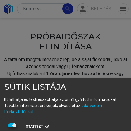
person
search
menu
BELÉPÉS
PRÓBAIDŐSZAK
ELINDÍTÁSA
A tartalom megtekintéséhez lépj be a saját fiókoddal, iskolai
azonosítóddal vagy új felhasználóként.
Új felhasználóként
1 óra díjmentes hozzáférésre
vagy
jogosult.
SÜTIK LISTÁJA
A próbaidőszak elindításához,
jelentkezz
be meglévő
fiókoddal,
vagy hozz létre új fiókot.
Itt láthatja és testreszabhatja az önről gyűjtött információkat.
További információért kérjük, olvasd el az
adatvédelmi
A regisztráció után a
próbaidőszak
automatikusan
elindul.
tájékoztatónkat
.
BELÉPÉS SAJÁT FIÓKKAL
STATISZTIKA