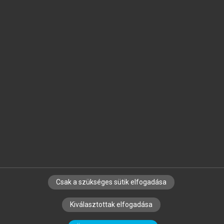
Jelöld meg a számodra fontos részeket, és
készíts
saját
jegyzeteket!
Egyéni előfizetéssel további
MeRSZ+ funkciókat
és
tartalmakat is elérhetsz.
Csak a szükséges sütik elfogadása
SZERZŐKNEK
CÉGEKNEK
KÖNYVTÁROSOKNAK
Kiválasztottak elfogadása
SZERKESZTÉSI ÉS LEKTORÁLÁSI ALAPELVEK