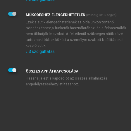
Kérek értesítést az Akadémiai Kiadó Zrt. újdonságairól,
akcióiról.
MŰKÖDÉSHEZ ELENGEDHETETLEN
(mindig szükséges)
Az
Adatkezelési tájékoztatóban
foglaltakat tudomásul
veszem és elfogadom.
Ezek a sütik elengedhetetlenek az oldalunkon történő
Az
Általános vásárlási feltételeket
, valamint a
szotar.net
és a
böngészéshez,a funkciók használatához, és a felhasználók
mersz.hu
oldalak licencszerződéseiben foglaltakat
nem tilthatják le azokat. A feltétlenül szükséges sütik közé
tudomásul veszem és elfogadom.
tartoznak többek között a személyre szabott beállításokat
kezelő sütik.
↓
3
szolgáltatás
KIPRÓBÁLOM
ÖSSZES APP ÁTKAPCSOLÁSA
Használja ezt a kapcsolót az összes alkalmazás
engedélyezéséhez/letiltásához.
MIÉRT ÉRDEMES A MERSZ ONLINE
OKOSKÖNYVTÁRAT HASZNÁLNI?