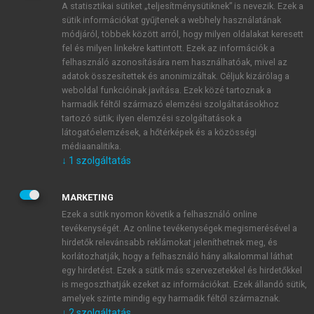
A statisztikai sütiket „teljesítménysütiknek” is nevezik. Ezek a
sütik információkat gyűjtenek a webhely használatának
módjáról, többek között arról, hogy milyen oldalakat keresett
ÚJ FIÓK LÉTREHOZÁSA
fel és milyen linkekre kattintott. Ezek az információk a
1 óra díjmentes hozzáférés
felhasználó azonosítására nem használhatóak, mivel az
adatok összesítettek és anonimizáltak. Céljuk kizárólag a
weboldal funkcióinak javítása. Ezek közé tartoznak a
E-MAIL-CÍM
harmadik féltől származó elemzési szolgáltatásokhoz
tartozó sütik; ilyen elemzési szolgáltatások a
látogatóelemzések, a hőtérképek és a közösségi
NÉV
médiaanalitika.
↓
1
szolgáltatás
JELSZÓ
MARKETING
Ezek a sütik nyomon követik a felhasználó online
tevékenységét. Az online tevékenységek megismerésével a
JELSZÓ ÚJRA
hirdetők relevánsabb reklámokat jeleníthetnek meg, és
korlátozhatják, hogy a felhasználó hány alkalommal láthat
egy hirdetést. Ezek a sütik más szervezetekkel és hirdetőkkel
is megoszthatják ezeket az információkat. Ezek állandó sütik,
Kérek értesítést a MeRSZ újdonságairól, akcióiról.
amelyek szinte mindig egy harmadik féltől származnak.
↓
2
szolgáltatás