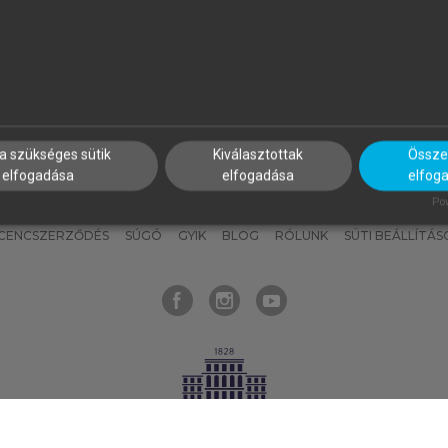
nyokat, hogy bármikor azonnal
részeket, és
készíts
saj
hozzájuk férhess!
jegyzeteket!
a szükséges sütik
Kiválasztottak
Összes
elfogadása
elfogadása
elfog
KNAK
SZERKESZTÉSI ÉS LEKTORÁLÁSI ALAPELVEK
MI – ÁLTALÁNOS
Pow
ICENCSZERZŐDÉS
SÚGÓ
GYIK
BLOG
RÓLUNK
SÜTI BEÁLLÍTÁS