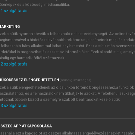
őtérképek és a közösségi médiaanalitika.
E-MAIL-CÍM
1
szolgáltatás
MARKETING
NÉV
zek a sütik nyomon követik a felhasználó online tevékenységét. Az online tev
egismerésével a hirdetők relevánsabb reklámokat jeleníthetnek meg, és korlát
 felhasználó hány alkalommal láthat egy hirdetést. Ezek a sütik más szervezete
JELSZÓ
irdetőkkel is megoszthatják ezeket az információkat. Ezek állandó sütik, amely
indig egy harmadik féltől származnak.
2
szolgáltatás
JELSZÓ ÚJRA
PÉS
ŰKÖDÉSHEZ ELENGEDHETETLEN
(mindig szükséges)
zek a sütik elengedhetetlenek az oldalunkon történő böngészéshez,a funkciók
asználatához, és a felhasználók nem tilthatják le azokat. A feltétlenül szükség
Kérek értesítést a MeRSZ új
artoznak többek között a személyre szabott beállításokat kezelő sütik.
Kérek értesítést az Akadémi
3
szolgáltatás
akcióiról.
 VAGY?
Az
Adatkezelési tájékozta
yi azonosítóval
veszem és elfogadom.
SSZES APP ÁTKAPCSOLÁSA
Az
Általános vásárlási felt
asználja ezt a kapcsolót az összes alkalmazás engedélyezéséhez/letiltásáho