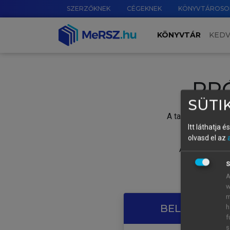
SZERZŐKNEK
CÉGEKNEK
KÖNYVTÁROSO
KÖNYVTÁR
KED
PR
SÜTIK
A tartalom megtek
Itt láthatja 
olvasd el az
A próbaidősza
S
A
w
m
BELÉPÉS SAJ
h
f
s