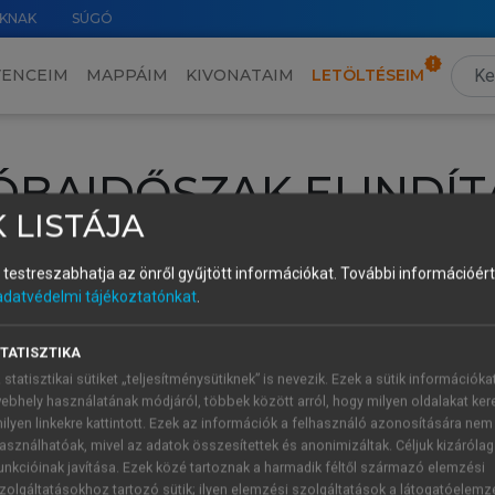
KNAK
SÚGÓ
VENCEIM
MAPPÁIM
KIVONATAIM
LETÖLTÉSEIM
ÓBAIDŐSZAK ELINDÍT
 LISTÁJA
intéséhez lépj be a saját fiókoddal, iskolai azonosítóddal vagy ú
és testreszabhatja az önről gyűjtött információkat.
További információért 
Új felhasználóként
1 óra díjmentes hozzáférésre
vagy jogosult
adatvédelmi tájékoztatónkat
.
k elindításához,
jelentkezz
be meglévő fiókoddal,
vagy hozz lé
A regisztráció után a
próbaidőszak
automatikusan
elindul.
TATISZTIKA
 statisztikai sütiket „teljesítménysütiknek” is nevezik. Ezek a sütik információka
ebhely használatának módjáról, többek között arról, hogy milyen oldalakat kere
ilyen linkekre kattintott. Ezek az információk a felhasználó azonosítására nem
ÚJ FIÓK 
ÁT FIÓKKAL
asználhatóak, mivel az adatok összesítettek és anonimizáltak. Céljuk kizáróla
1 óra díjme
unkcióinak javítása. Ezek közé tartoznak a harmadik féltől származó elemzési
zolgáltatásokhoz tartozó sütik; ilyen elemzési szolgáltatások a látogatóelemz