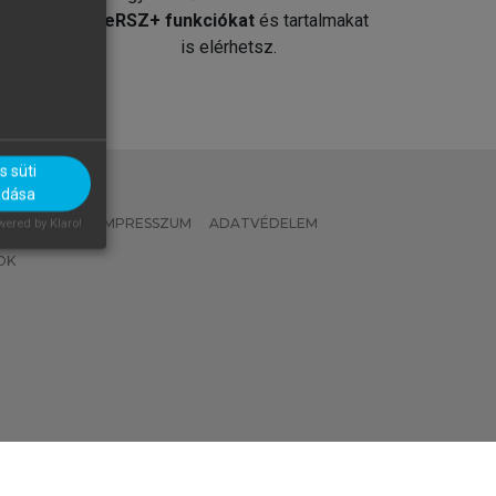
át
MeRSZ+ funkciókat
és tartalmakat
is elérhetsz.
 süti
adása
 IRÁNYELVEK
IMPRESSZUM
ADATVÉDELEM
ered by Klaro!
OK