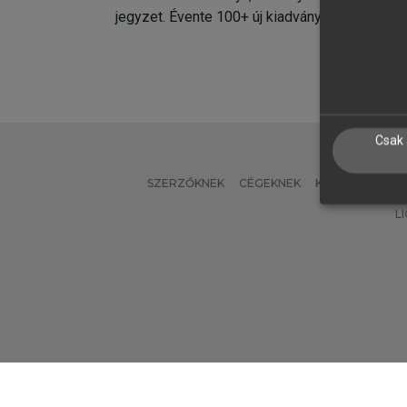
jegyzet. Évente 100+ új kiadvány.
kiadvá
Csak 
SZERZŐKNEK
CÉGEKNEK
KÖNYVTÁROSO
L
Verzió: 2.7.2