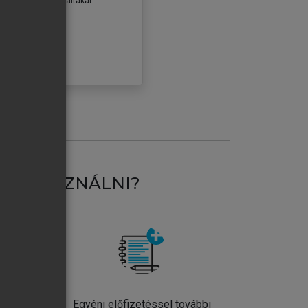
erződéseiben foglaltakat
ogadom.
ÓBÁLOM
AT HASZNÁLNI?
ntos
Egyéni előfizetéssel további