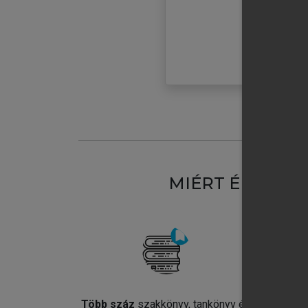
MIÉRT ÉRDEME
Több száz
szakkönyv, tankönyv és
Jel