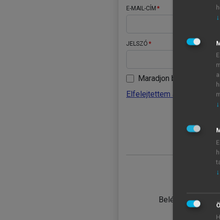
h
E-MAIL-CÍM
↓
JELSZÓ
E
m
a
Maradjon belépve
h
Elfelejtettem a jelszavamat
m
↓
BELÉ
M
E
h
t
↓
TANULÓ
Belépés intézmén
Ö
H