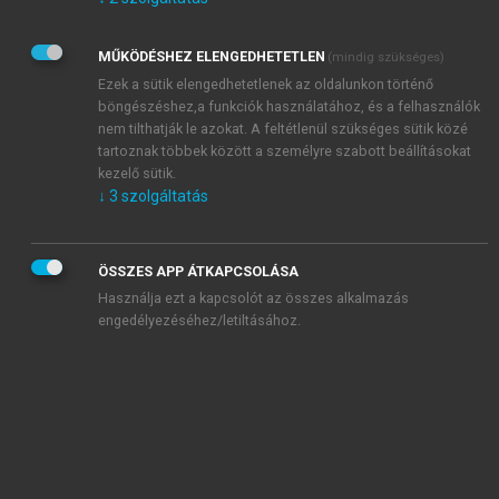
Kérek értesítést az Akadémiai Kiadó Zrt. újdonságairól,
akcióiról.
MŰKÖDÉSHEZ ELENGEDHETETLEN
(mindig szükséges)
Az
Adatkezelési tájékoztatóban
foglaltakat tudomásul
veszem és elfogadom.
Ezek a sütik elengedhetetlenek az oldalunkon történő
Az
Általános vásárlási feltételeket
, valamint a
szotar.net
és a
böngészéshez,a funkciók használatához, és a felhasználók
mersz.hu
oldalak licencszerződéseiben foglaltakat
nem tilthatják le azokat. A feltétlenül szükséges sütik közé
tudomásul veszem és elfogadom.
tartoznak többek között a személyre szabott beállításokat
kezelő sütik.
↓
3
szolgáltatás
KIPRÓBÁLOM
ÖSSZES APP ÁTKAPCSOLÁSA
Használja ezt a kapcsolót az összes alkalmazás
engedélyezéséhez/letiltásához.
MIÉRT ÉRDEMES A MERSZ ONLINE
OKOSKÖNYVTÁRAT HASZNÁLNI?