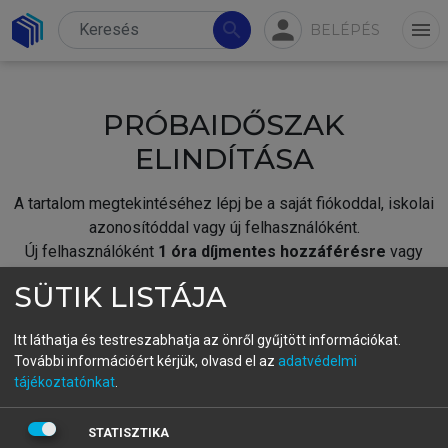
person
search
menu
BELÉPÉS
PRÓBAIDŐSZAK
ELINDÍTÁSA
A tartalom megtekintéséhez lépj be a saját fiókoddal, iskolai
azonosítóddal vagy új felhasználóként.
Új felhasználóként
1 óra díjmentes hozzáférésre
vagy
jogosult.
SÜTIK LISTÁJA
A próbaidőszak elindításához,
jelentkezz
be meglévő
fiókoddal,
vagy hozz létre új fiókot.
Itt láthatja és testreszabhatja az önről gyűjtött információkat.
További információért kérjük, olvasd el az
adatvédelmi
A regisztráció után a
próbaidőszak
automatikusan
elindul.
tájékoztatónkat
.
BELÉPÉS SAJÁT FIÓKKAL
STATISZTIKA