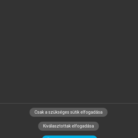
Jelöld meg a számodra fontos részeket, és
készíts
saját
jegyzeteket!
Egyéni előfizetéssel további
MeRSZ+ funkciókat
és
tartalmakat is elérhetsz.
Csak a szükséges sütik elfogadása
SZERZŐKNEK
CÉGEKNEK
KÖNYVTÁROSOKNAK
Kiválasztottak elfogadása
SZERKESZTÉSI ÉS LEKTORÁLÁSI ALAPELVEK