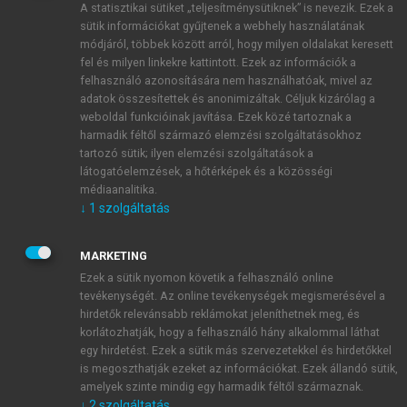
A statisztikai sütiket „teljesítménysütiknek” is nevezik. Ezek a
sütik információkat gyűjtenek a webhely használatának
módjáról, többek között arról, hogy milyen oldalakat keresett
ÚJ FIÓK LÉTREHOZÁSA
fel és milyen linkekre kattintott. Ezek az információk a
1 óra díjmentes hozzáférés
felhasználó azonosítására nem használhatóak, mivel az
adatok összesítettek és anonimizáltak. Céljuk kizárólag a
weboldal funkcióinak javítása. Ezek közé tartoznak a
E-MAIL-CÍM
harmadik féltől származó elemzési szolgáltatásokhoz
tartozó sütik; ilyen elemzési szolgáltatások a
látogatóelemzések, a hőtérképek és a közösségi
NÉV
médiaanalitika.
↓
1
szolgáltatás
JELSZÓ
MARKETING
Ezek a sütik nyomon követik a felhasználó online
tevékenységét. Az online tevékenységek megismerésével a
JELSZÓ ÚJRA
hirdetők relevánsabb reklámokat jeleníthetnek meg, és
korlátozhatják, hogy a felhasználó hány alkalommal láthat
egy hirdetést. Ezek a sütik más szervezetekkel és hirdetőkkel
is megoszthatják ezeket az információkat. Ezek állandó sütik,
Kérek értesítést a MeRSZ újdonságairól, akcióiról.
amelyek szinte mindig egy harmadik féltől származnak.
↓
2
szolgáltatás