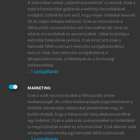
A statisztikai sütiket „teljesítménysütiknek” is nevezik. Ezek a
sütik információkat gyűjtenek a webhely használatának
módjáról, többek között arról, hogy milyen oldalakat keresett
ÚJ FIÓK LÉTREHOZÁSA
fel és milyen linkekre kattintott. Ezek az információk a
1 óra díjmentes hozzáférés
felhasználó azonosítására nem használhatóak, mivel az
adatok összesítettek és anonimizáltak. Céljuk kizárólag a
weboldal funkcióinak javítása. Ezek közé tartoznak a
E-MAIL-CÍM
harmadik féltől származó elemzési szolgáltatásokhoz
tartozó sütik; ilyen elemzési szolgáltatások a
látogatóelemzések, a hőtérképek és a közösségi
NÉV
médiaanalitika.
↓
1
szolgáltatás
JELSZÓ
MARKETING
Ezek a sütik nyomon követik a felhasználó online
tevékenységét. Az online tevékenységek megismerésével a
JELSZÓ ÚJRA
hirdetők relevánsabb reklámokat jeleníthetnek meg, és
korlátozhatják, hogy a felhasználó hány alkalommal láthat
egy hirdetést. Ezek a sütik más szervezetekkel és hirdetőkkel
is megoszthatják ezeket az információkat. Ezek állandó sütik,
Kérek értesítést a MeRSZ újdonságairól, akcióiról.
amelyek szinte mindig egy harmadik féltől származnak.
↓
2
szolgáltatás