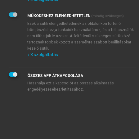
Kérek értesítést az Akadémiai Kiadó Zrt. újdonságairól,
akcióiról.
MŰKÖDÉSHEZ ELENGEDHETETLEN
(mindig szükséges)
Az
Adatkezelési tájékoztatóban
foglaltakat tudomásul
veszem és elfogadom.
Ezek a sütik elengedhetetlenek az oldalunkon történő
Az
Általános vásárlási feltételeket
, valamint a
szotar.net
és a
böngészéshez,a funkciók használatához, és a felhasználók
mersz.hu
oldalak licencszerződéseiben foglaltakat
nem tilthatják le azokat. A feltétlenül szükséges sütik közé
tudomásul veszem és elfogadom.
tartoznak többek között a személyre szabott beállításokat
kezelő sütik.
↓
3
szolgáltatás
KIPRÓBÁLOM
ÖSSZES APP ÁTKAPCSOLÁSA
Használja ezt a kapcsolót az összes alkalmazás
engedélyezéséhez/letiltásához.
MIÉRT ÉRDEMES A MERSZ ONLINE
OKOSKÖNYVTÁRAT HASZNÁLNI?