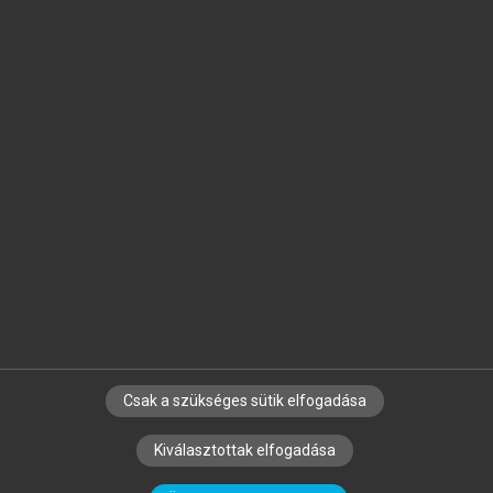
Jelöld meg a számodra fontos részeket, és
készíts
saját
jegyzeteket!
Egyéni előfizetéssel további
MeRSZ+ funkciókat
és
tartalmakat is elérhetsz.
Csak a szükséges sütik elfogadása
SZERZŐKNEK
CÉGEKNEK
KÖNYVTÁROSOKNAK
Kiválasztottak elfogadása
SZERKESZTÉSI ÉS LEKTORÁLÁSI ALAPELVEK