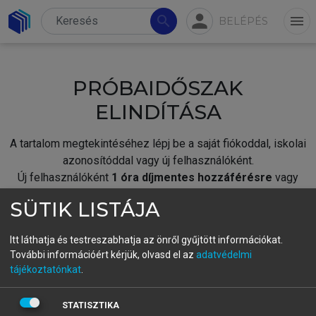
person
search
menu
BELÉPÉS
PRÓBAIDŐSZAK
ELINDÍTÁSA
A tartalom megtekintéséhez lépj be a saját fiókoddal, iskolai
azonosítóddal vagy új felhasználóként.
Új felhasználóként
1 óra díjmentes hozzáférésre
vagy
jogosult.
SÜTIK LISTÁJA
A próbaidőszak elindításához,
jelentkezz
be meglévő
fiókoddal,
vagy hozz létre új fiókot.
Itt láthatja és testreszabhatja az önről gyűjtött információkat.
További információért kérjük, olvasd el az
adatvédelmi
A regisztráció után a
próbaidőszak
automatikusan
elindul.
tájékoztatónkat
.
BELÉPÉS SAJÁT FIÓKKAL
STATISZTIKA