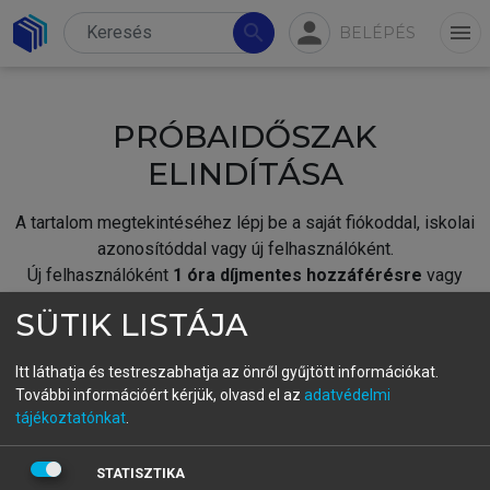
person
search
menu
BELÉPÉS
PRÓBAIDŐSZAK
ELINDÍTÁSA
A tartalom megtekintéséhez lépj be a saját fiókoddal, iskolai
azonosítóddal vagy új felhasználóként.
Új felhasználóként
1 óra díjmentes hozzáférésre
vagy
jogosult.
SÜTIK LISTÁJA
A próbaidőszak elindításához,
jelentkezz
be meglévő
fiókoddal,
vagy hozz létre új fiókot.
Itt láthatja és testreszabhatja az önről gyűjtött információkat.
További információért kérjük, olvasd el az
adatvédelmi
A regisztráció után a
próbaidőszak
automatikusan
elindul.
tájékoztatónkat
.
BELÉPÉS SAJÁT FIÓKKAL
STATISZTIKA