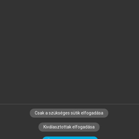
Jelöld meg a számodra fontos részeket, és
készíts
saját
jegyzeteket!
Egyéni előfizetéssel további
MeRSZ+ funkciókat
és
tartalmakat is elérhetsz.
Csak a szükséges sütik elfogadása
SZERZŐKNEK
CÉGEKNEK
KÖNYVTÁROSOKNAK
Kiválasztottak elfogadása
SZERKESZTÉSI ÉS LEKTORÁLÁSI ALAPELVEK