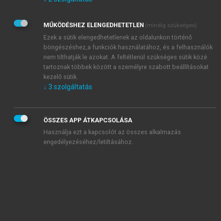
Kérek értesítést az Akadémiai Kiadó Zrt. újdonságairól,
akcióiról.
MŰKÖDÉSHEZ ELENGEDHETETLEN
(mindig szükséges)
Az
Adatkezelési tájékoztatóban
foglaltakat tudomásul
veszem és elfogadom.
Ezek a sütik elengedhetetlenek az oldalunkon történő
Az
Általános vásárlási feltételeket
, valamint a
szotar.net
és a
böngészéshez,a funkciók használatához, és a felhasználók
mersz.hu
oldalak licencszerződéseiben foglaltakat
nem tilthatják le azokat. A feltétlenül szükséges sütik közé
tudomásul veszem és elfogadom.
tartoznak többek között a személyre szabott beállításokat
kezelő sütik.
↓
3
szolgáltatás
KIPRÓBÁLOM
ÖSSZES APP ÁTKAPCSOLÁSA
Használja ezt a kapcsolót az összes alkalmazás
engedélyezéséhez/letiltásához.
MIÉRT ÉRDEMES A MERSZ ONLINE
OKOSKÖNYVTÁRAT HASZNÁLNI?