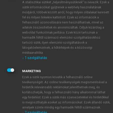
A statisztikai sütiket „teljesítménysütiknek” is nevezik. Ezek a
sütik információkat gyűjtenek a webhely használatának
módjáról, többek között arról, hogy milyen oldalakat keresett
ÚJ FIÓK LÉTREHOZÁSA
fel és milyen linkekre kattintott. Ezek az információk a
1 óra díjmentes hozzáférés
felhasználó azonosítására nem használhatóak, mivel az
adatok összesítettek és anonimizáltak. Céljuk kizárólag a
weboldal funkcióinak javítása. Ezek közé tartoznak a
E-MAIL-CÍM
harmadik féltől származó elemzési szolgáltatásokhoz
tartozó sütik; ilyen elemzési szolgáltatások a
látogatóelemzések, a hőtérképek és a közösségi
NÉV
médiaanalitika.
↓
1
szolgáltatás
JELSZÓ
MARKETING
Ezek a sütik nyomon követik a felhasználó online
tevékenységét. Az online tevékenységek megismerésével a
JELSZÓ ÚJRA
hirdetők relevánsabb reklámokat jeleníthetnek meg, és
korlátozhatják, hogy a felhasználó hány alkalommal láthat
egy hirdetést. Ezek a sütik más szervezetekkel és hirdetőkkel
is megoszthatják ezeket az információkat. Ezek állandó sütik,
Kérek értesítést a MeRSZ újdonságairól, akcióiról.
amelyek szinte mindig egy harmadik féltől származnak.
↓
2
szolgáltatás