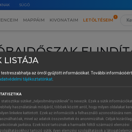
KNAK
SÚGÓ
VENCEIM
MAPPÁIM
KIVONATAIM
LETÖLTÉSEIM
ÓBAIDŐSZAK ELINDÍT
 LISTÁJA
intéséhez lépj be a saját fiókoddal, iskolai azonosítóddal vagy ú
és testreszabhatja az önről gyűjtött információkat.
További információért 
Új felhasználóként
1 óra díjmentes hozzáférésre
vagy jogosult
adatvédelmi tájékoztatónkat
.
k elindításához,
jelentkezz
be meglévő fiókoddal,
vagy hozz lé
A regisztráció után a
próbaidőszak
automatikusan
elindul.
TATISZTIKA
 statisztikai sütiket „teljesítménysütiknek” is nevezik. Ezek a sütik információka
ebhely használatának módjáról, többek között arról, hogy milyen oldalakat kere
ilyen linkekre kattintott. Ezek az információk a felhasználó azonosítására nem
ÚJ FIÓK 
ÁT FIÓKKAL
asználhatóak, mivel az adatok összesítettek és anonimizáltak. Céljuk kizáróla
1 óra díjme
unkcióinak javítása. Ezek közé tartoznak a harmadik féltől származó elemzési
zolgáltatásokhoz tartozó sütik; ilyen elemzési szolgáltatások a látogatóelemz