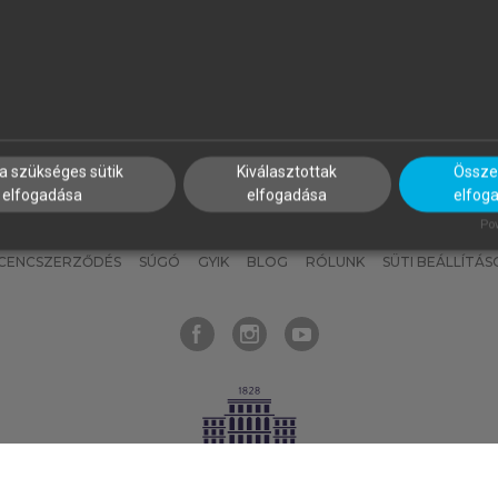
nyokat, hogy bármikor azonnal
részeket, és
készíts
saj
hozzájuk férhess!
jegyzeteket!
a szükséges sütik
Kiválasztottak
Összes
elfogadása
elfogadása
elfog
KNAK
SZERKESZTÉSI ÉS LEKTORÁLÁSI ALAPELVEK
MI – ÁLTALÁNOS
Pow
ICENCSZERZŐDÉS
SÚGÓ
GYIK
BLOG
RÓLUNK
SÜTI BEÁLLÍTÁS