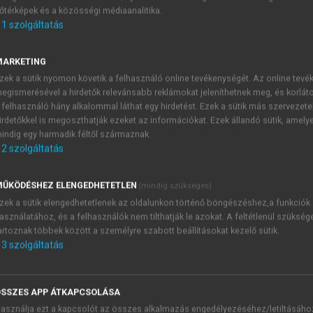
őtérképek és a közösségi médiaanalitika.
E-MAIL-CÍM
1
szolgáltatás
MARKETING
NÉV
zek a sütik nyomon követik a felhasználó online tevékenységét. Az online tev
egismerésével a hirdetők relevánsabb reklámokat jeleníthetnek meg, és korlát
 felhasználó hány alkalommal láthat egy hirdetést. Ezek a sütik más szervezete
JELSZÓ
irdetőkkel is megoszthatják ezeket az információkat. Ezek állandó sütik, amely
indig egy harmadik féltől származnak.
2
szolgáltatás
JELSZÓ ÚJRA
PÉS
ŰKÖDÉSHEZ ELENGEDHETETLEN
(mindig szükséges)
zek a sütik elengedhetetlenek az oldalunkon történő böngészéshez,a funkciók
asználatához, és a felhasználók nem tilthatják le azokat. A feltétlenül szükség
Kérek értesítést a MeRSZ új
artoznak többek között a személyre szabott beállításokat kezelő sütik.
Kérek értesítést az Akadémi
3
szolgáltatás
akcióiról.
 VAGY?
Az
Adatkezelési tájékozta
yi azonosítóval
veszem és elfogadom.
SSZES APP ÁTKAPCSOLÁSA
Az
Általános vásárlási felt
asználja ezt a kapcsolót az összes alkalmazás engedélyezéséhez/letiltásáho