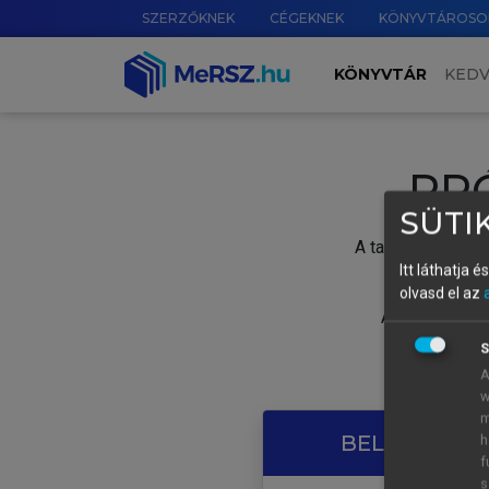
SZERZŐKNEK
CÉGEKNEK
KÖNYVTÁROSO
KÖNYVTÁR
KED
PR
SÜTIK
A tartalom megtek
Itt láthatja 
olvasd el az
A próbaidősza
S
A
w
m
BELÉPÉS SAJ
h
f
s