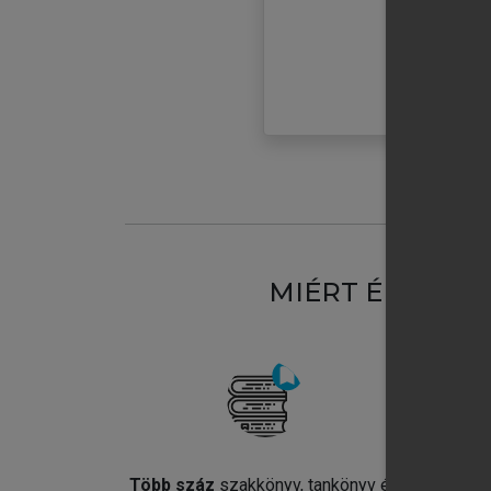
MIÉRT ÉRDEME
Több száz
szakkönyv, tankönyv és
Jel