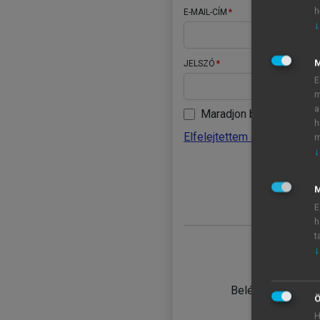
h
E-MAIL-CÍM
↓
JELSZÓ
E
m
a
Maradjon belépve
h
Elfelejtettem a jelszavamat
m
↓
BELÉ
M
E
h
t
↓
TANULÓ
Belépés intézmén
Ö
H