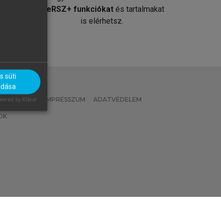
át
MeRSZ+ funkciókat
és tartalmakat
is elérhetsz.
 süti
adása
 IRÁNYELVEK
IMPRESSZUM
ADATVÉDELEM
ered by Klaro!
OK