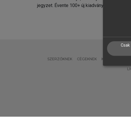
jegyzet. Évente 100+ új kiadvány.
kiadvá
Csak 
SZERZŐKNEK
CÉGEKNEK
KÖNYVTÁROSO
L
Verzió: 2.7.2