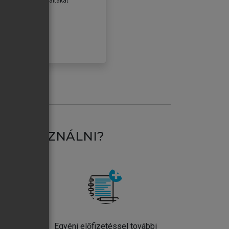
erződéseiben foglaltakat
ogadom.
ÓBÁLOM
AT HASZNÁLNI?
ntos
Egyéni előfizetéssel további