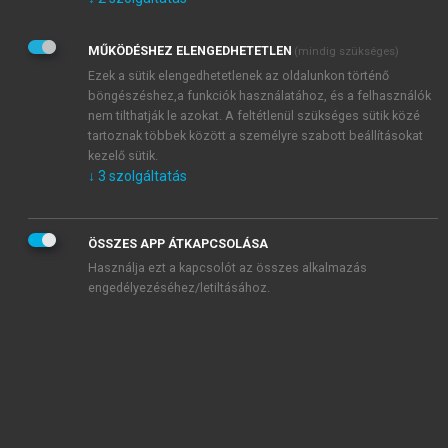
Kérek értesítést az Akadémiai Kiadó Zrt. újdonságairól,
akcióiról.
MŰKÖDÉSHEZ ELENGEDHETETLEN
(mindig szükséges)
Az
Adatkezelési tájékoztatóban
foglaltakat tudomásul
veszem és elfogadom.
Ezek a sütik elengedhetetlenek az oldalunkon történő
Az
Általános vásárlási feltételeket
, valamint a
szotar.net
és a
böngészéshez,a funkciók használatához, és a felhasználók
mersz.hu
oldalak licencszerződéseiben foglaltakat
nem tilthatják le azokat. A feltétlenül szükséges sütik közé
tudomásul veszem és elfogadom.
tartoznak többek között a személyre szabott beállításokat
kezelő sütik.
↓
3
szolgáltatás
KIPRÓBÁLOM
ÖSSZES APP ÁTKAPCSOLÁSA
Használja ezt a kapcsolót az összes alkalmazás
engedélyezéséhez/letiltásához.
MIÉRT ÉRDEMES A MERSZ ONLINE
OKOSKÖNYVTÁRAT HASZNÁLNI?