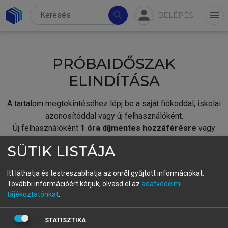
person
search
menu
BELÉPÉS
PRÓBAIDŐSZAK
ELINDÍTÁSA
A tartalom megtekintéséhez lépj be a saját fiókoddal, iskolai
azonosítóddal vagy új felhasználóként.
Új felhasználóként
1 óra díjmentes hozzáférésre
vagy
jogosult.
SÜTIK LISTÁJA
A próbaidőszak elindításához,
jelentkezz
be meglévő
fiókoddal,
vagy hozz létre új fiókot.
Itt láthatja és testreszabhatja az önről gyűjtött információkat.
További információért kérjük, olvasd el az
adatvédelmi
A regisztráció után a
próbaidőszak
automatikusan
elindul.
tájékoztatónkat
.
BELÉPÉS SAJÁT FIÓKKAL
STATISZTIKA