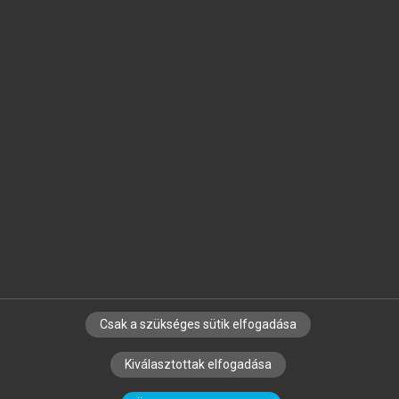
Jelöld meg a számodra fontos részeket, és
készíts
saját
jegyzeteket!
Egyéni előfizetéssel további
MeRSZ+ funkciókat
és
tartalmakat is elérhetsz.
Csak a szükséges sütik elfogadása
SZERZŐKNEK
CÉGEKNEK
KÖNYVTÁROSOKNAK
Kiválasztottak elfogadása
SZERKESZTÉSI ÉS LEKTORÁLÁSI ALAPELVEK