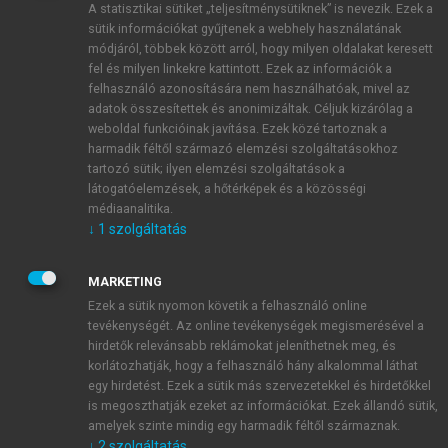
A statisztikai sütiket „teljesítménysütiknek” is nevezik. Ezek a
sütik információkat gyűjtenek a webhely használatának
módjáról, többek között arról, hogy milyen oldalakat keresett
ÚJ FIÓK LÉTREHOZÁSA
fel és milyen linkekre kattintott. Ezek az információk a
1 óra díjmentes hozzáférés
felhasználó azonosítására nem használhatóak, mivel az
adatok összesítettek és anonimizáltak. Céljuk kizárólag a
weboldal funkcióinak javítása. Ezek közé tartoznak a
E-MAIL-CÍM
harmadik féltől származó elemzési szolgáltatásokhoz
tartozó sütik; ilyen elemzési szolgáltatások a
látogatóelemzések, a hőtérképek és a közösségi
NÉV
médiaanalitika.
↓
1
szolgáltatás
JELSZÓ
MARKETING
Ezek a sütik nyomon követik a felhasználó online
tevékenységét. Az online tevékenységek megismerésével a
JELSZÓ ÚJRA
hirdetők relevánsabb reklámokat jeleníthetnek meg, és
korlátozhatják, hogy a felhasználó hány alkalommal láthat
egy hirdetést. Ezek a sütik más szervezetekkel és hirdetőkkel
is megoszthatják ezeket az információkat. Ezek állandó sütik,
Kérek értesítést a MeRSZ újdonságairól, akcióiról.
amelyek szinte mindig egy harmadik féltől származnak.
↓
2
szolgáltatás