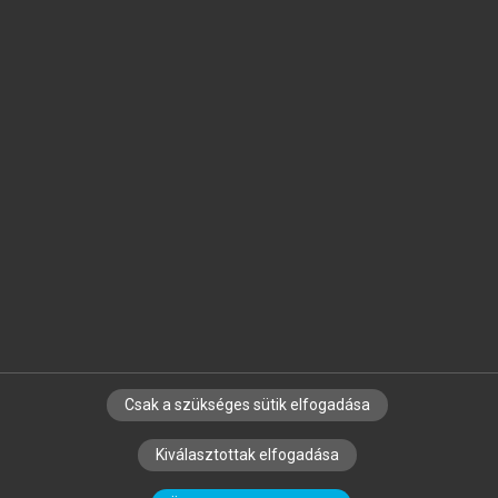
Jelöld meg a számodra fontos részeket, és
készíts
saját
jegyzeteket!
Egyéni előfizetéssel további
MeRSZ+ funkciókat
és
tartalmakat is elérhetsz.
Csak a szükséges sütik elfogadása
SZERZŐKNEK
CÉGEKNEK
KÖNYVTÁROSOKNAK
Kiválasztottak elfogadása
SZERKESZTÉSI ÉS LEKTORÁLÁSI ALAPELVEK