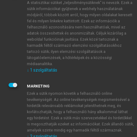
A statisztikai sütiket „teljesítménysütiknek” is nevezik. Ezek a
sütik információkat gyűjtenek a webhely használatának
módjáról, többek között arról, hogy milyen oldalakat keresett
ÚJ FIÓK LÉTREHOZÁSA
fel és milyen linkekre kattintott. Ezek az információk a
1 óra díjmentes hozzáférés
felhasználó azonosítására nem használhatóak, mivel az
adatok összesítettek és anonimizáltak. Céljuk kizárólag a
weboldal funkcióinak javítása. Ezek közé tartoznak a
E-MAIL-CÍM
harmadik féltől származó elemzési szolgáltatásokhoz
tartozó sütik; ilyen elemzési szolgáltatások a
látogatóelemzések, a hőtérképek és a közösségi
NÉV
médiaanalitika.
↓
1
szolgáltatás
JELSZÓ
MARKETING
Ezek a sütik nyomon követik a felhasználó online
tevékenységét. Az online tevékenységek megismerésével a
JELSZÓ ÚJRA
hirdetők relevánsabb reklámokat jeleníthetnek meg, és
korlátozhatják, hogy a felhasználó hány alkalommal láthat
egy hirdetést. Ezek a sütik más szervezetekkel és hirdetőkkel
is megoszthatják ezeket az információkat. Ezek állandó sütik,
Kérek értesítést a MeRSZ újdonságairól, akcióiról.
amelyek szinte mindig egy harmadik féltől származnak.
↓
2
szolgáltatás