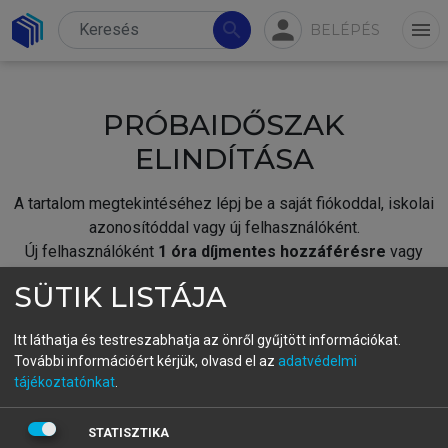
person
search
menu
BELÉPÉS
PRÓBAIDŐSZAK
ELINDÍTÁSA
A tartalom megtekintéséhez lépj be a saját fiókoddal, iskolai
azonosítóddal vagy új felhasználóként.
Új felhasználóként
1 óra díjmentes hozzáférésre
vagy
jogosult.
SÜTIK LISTÁJA
A próbaidőszak elindításához,
jelentkezz
be meglévő
fiókoddal,
vagy hozz létre új fiókot.
Itt láthatja és testreszabhatja az önről gyűjtött információkat.
További információért kérjük, olvasd el az
adatvédelmi
A regisztráció után a
próbaidőszak
automatikusan
elindul.
tájékoztatónkat
.
BELÉPÉS SAJÁT FIÓKKAL
STATISZTIKA