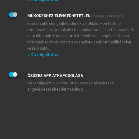
Kérek értesítést az Akadémiai Kiadó Zrt. újdonságairól,
akcióiról.
MŰKÖDÉSHEZ ELENGEDHETETLEN
(mindig szükséges)
Az
Adatkezelési tájékoztatóban
foglaltakat tudomásul
veszem és elfogadom.
Ezek a sütik elengedhetetlenek az oldalunkon történő
Az
Általános vásárlási feltételeket
, valamint a
szotar.net
és a
böngészéshez,a funkciók használatához, és a felhasználók
mersz.hu
oldalak licencszerződéseiben foglaltakat
nem tilthatják le azokat. A feltétlenül szükséges sütik közé
tudomásul veszem és elfogadom.
tartoznak többek között a személyre szabott beállításokat
kezelő sütik.
↓
3
szolgáltatás
KIPRÓBÁLOM
ÖSSZES APP ÁTKAPCSOLÁSA
Használja ezt a kapcsolót az összes alkalmazás
engedélyezéséhez/letiltásához.
MIÉRT ÉRDEMES A MERSZ ONLINE
OKOSKÖNYVTÁRAT HASZNÁLNI?