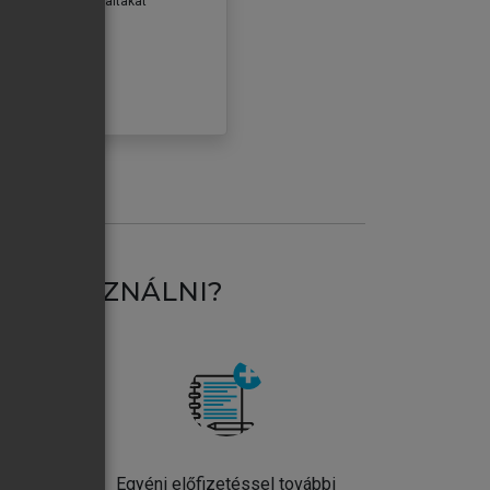
erződéseiben foglaltakat
ogadom.
ÓBÁLOM
AT HASZNÁLNI?
ntos
Egyéni előfizetéssel további