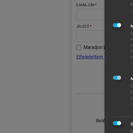
h
E-MAIL-CÍM
↓
JELSZÓ
E
m
a
Maradjon belépve
h
Elfelejtettem a jelszavamat
m
↓
BELÉ
M
E
h
t
↓
TANULÓ
Belépés intézmén
Ö
H