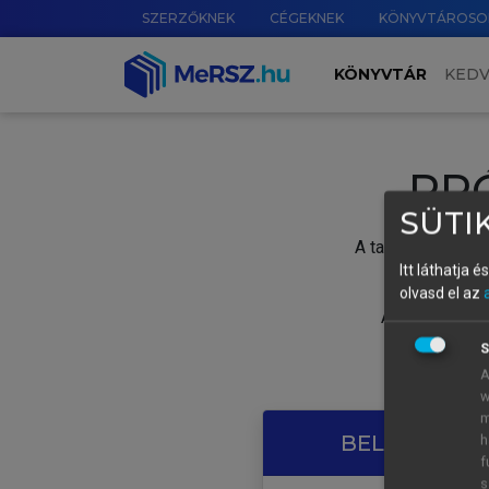
SZERZŐKNEK
CÉGEKNEK
KÖNYVTÁROSO
KÖNYVTÁR
KED
PR
SÜTIK
A tartalom megtek
Itt láthatja 
olvasd el az
A próbaidősza
S
A
w
m
BELÉPÉS SAJ
h
f
s