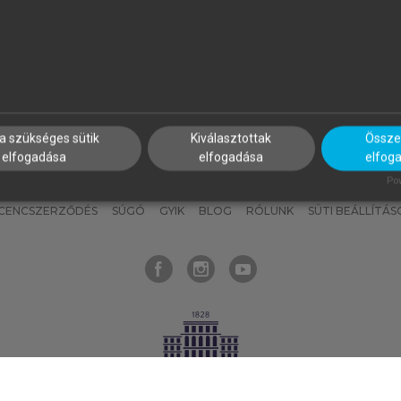
nyokat, hogy bármikor azonnal
részeket, és
készíts
saj
hozzájuk férhess!
jegyzeteket!
a szükséges sütik
Kiválasztottak
Összes
elfogadása
elfogadása
elfog
KNAK
SZERKESZTÉSI ÉS LEKTORÁLÁSI ALAPELVEK
MI – ÁLTALÁNOS
Pow
ICENCSZERZŐDÉS
SÚGÓ
GYIK
BLOG
RÓLUNK
SÜTI BEÁLLÍTÁS