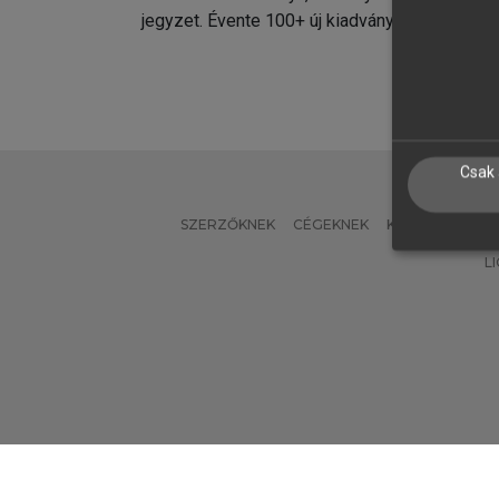
jegyzet. Évente 100+ új kiadvány.
kiadvá
Csak 
SZERZŐKNEK
CÉGEKNEK
KÖNYVTÁROSO
L
Verzió: 2.7.2