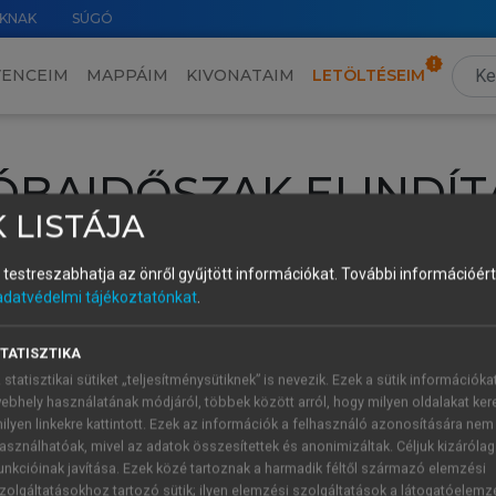
KNAK
SÚGÓ
VENCEIM
MAPPÁIM
KIVONATAIM
LETÖLTÉSEIM
ÓBAIDŐSZAK ELINDÍT
 LISTÁJA
intéséhez lépj be a saját fiókoddal, iskolai azonosítóddal vagy ú
és testreszabhatja az önről gyűjtött információkat.
További információért 
Új felhasználóként
1 óra díjmentes hozzáférésre
vagy jogosult
adatvédelmi tájékoztatónkat
.
k elindításához,
jelentkezz
be meglévő fiókoddal,
vagy hozz lé
A regisztráció után a
próbaidőszak
automatikusan
elindul.
TATISZTIKA
 statisztikai sütiket „teljesítménysütiknek” is nevezik. Ezek a sütik információka
ebhely használatának módjáról, többek között arról, hogy milyen oldalakat kere
ilyen linkekre kattintott. Ezek az információk a felhasználó azonosítására nem
ÚJ FIÓK 
ÁT FIÓKKAL
asználhatóak, mivel az adatok összesítettek és anonimizáltak. Céljuk kizáróla
1 óra díjme
unkcióinak javítása. Ezek közé tartoznak a harmadik féltől származó elemzési
zolgáltatásokhoz tartozó sütik; ilyen elemzési szolgáltatások a látogatóelemz