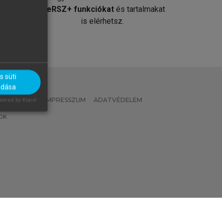
át
MeRSZ+ funkciókat
és tartalmakat
is elérhetsz.
 süti
adása
 IRÁNYELVEK
IMPRESSZUM
ADATVÉDELEM
ered by Klaro!
OK