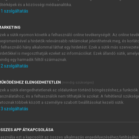
őtérképek és a közösségi médiaanalitika.
E-MAIL-CÍM
1
szolgáltatás
MARKETING
NÉV
zek a sütik nyomon követik a felhasználó online tevékenységét. Az online tev
egismerésével a hirdetők relevánsabb reklámokat jeleníthetnek meg, és korlát
 felhasználó hány alkalommal láthat egy hirdetést. Ezek a sütik más szervezete
JELSZÓ
irdetőkkel is megoszthatják ezeket az információkat. Ezek állandó sütik, amely
indig egy harmadik féltől származnak.
2
szolgáltatás
JELSZÓ ÚJRA
PÉS
ŰKÖDÉSHEZ ELENGEDHETETLEN
(mindig szükséges)
zek a sütik elengedhetetlenek az oldalunkon történő böngészéshez,a funkciók
asználatához, és a felhasználók nem tilthatják le azokat. A feltétlenül szükség
Kérek értesítést a MeRSZ új
artoznak többek között a személyre szabott beállításokat kezelő sütik.
Kérek értesítést az Akadémi
3
szolgáltatás
akcióiról.
 VAGY?
Az
Adatkezelési tájékozta
yi azonosítóval
veszem és elfogadom.
SSZES APP ÁTKAPCSOLÁSA
Az
Általános vásárlási felt
asználja ezt a kapcsolót az összes alkalmazás engedélyezéséhez/letiltásáho