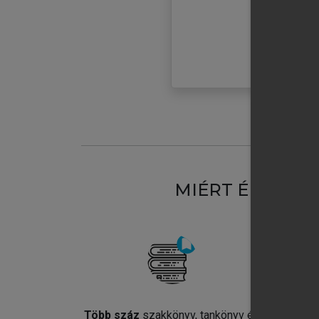
MIÉRT ÉRDEME
Több száz
szakkönyv, tankönyv és
Jel