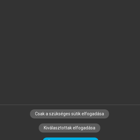
Jelöld meg a számodra fontos részeket, és
készíts
saját
jegyzeteket!
Egyéni előfizetéssel további
MeRSZ+ funkciókat
és
tartalmakat is elérhetsz.
Csak a szükséges sütik elfogadása
SZERZŐKNEK
CÉGEKNEK
KÖNYVTÁROSOKNAK
Kiválasztottak elfogadása
SZERKESZTÉSI ÉS LEKTORÁLÁSI ALAPELVEK