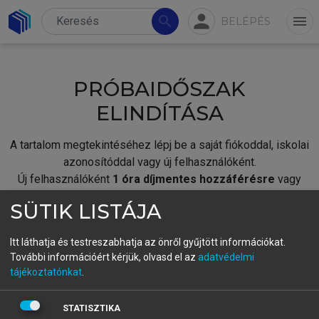
person
search
menu
BELÉPÉS
PRÓBAIDŐSZAK
ELINDÍTÁSA
A tartalom megtekintéséhez lépj be a saját fiókoddal, iskolai
azonosítóddal vagy új felhasználóként.
Új felhasználóként
1 óra díjmentes hozzáférésre
vagy
jogosult.
SÜTIK LISTÁJA
A próbaidőszak elindításához,
jelentkezz
be meglévő
fiókoddal,
vagy hozz létre új fiókot.
Itt láthatja és testreszabhatja az önről gyűjtött információkat.
További információért kérjük, olvasd el az
adatvédelmi
A regisztráció után a
próbaidőszak
automatikusan
elindul.
tájékoztatónkat
.
BELÉPÉS SAJÁT FIÓKKAL
STATISZTIKA