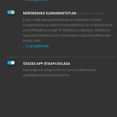
Kérek értesítést az Akadémiai Kiadó Zrt. újdonságairól,
akcióiról.
MŰKÖDÉSHEZ ELENGEDHETETLEN
(mindig szükséges)
Az
Adatkezelési tájékoztatóban
foglaltakat tudomásul
veszem és elfogadom.
Ezek a sütik elengedhetetlenek az oldalunkon történő
Az
Általános vásárlási feltételeket
, valamint a
szotar.net
és a
böngészéshez,a funkciók használatához, és a felhasználók
mersz.hu
oldalak licencszerződéseiben foglaltakat
nem tilthatják le azokat. A feltétlenül szükséges sütik közé
tudomásul veszem és elfogadom.
tartoznak többek között a személyre szabott beállításokat
kezelő sütik.
↓
3
szolgáltatás
KIPRÓBÁLOM
ÖSSZES APP ÁTKAPCSOLÁSA
Használja ezt a kapcsolót az összes alkalmazás
engedélyezéséhez/letiltásához.
MIÉRT ÉRDEMES A MERSZ ONLINE
OKOSKÖNYVTÁRAT HASZNÁLNI?