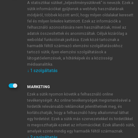
A statisztikai sütiket „teljesítménysütiknek” is nevezik. Ezek a
sütik információkat gyűjtenek a webhely használatának
módjáról, többek között arról, hogy milyen oldalakat keresett
ÚJ FIÓK LÉTREHOZÁSA
fel és milyen linkekre kattintott. Ezek az információk a
1 óra díjmentes hozzáférés
felhasználó azonosítására nem használhatóak, mivel az
adatok összesítettek és anonimizáltak. Céljuk kizárólag a
weboldal funkcióinak javítása. Ezek közé tartoznak a
E-MAIL-CÍM
harmadik féltől származó elemzési szolgáltatásokhoz
tartozó sütik; ilyen elemzési szolgáltatások a
látogatóelemzések, a hőtérképek és a közösségi
NÉV
médiaanalitika.
↓
1
szolgáltatás
JELSZÓ
MARKETING
Ezek a sütik nyomon követik a felhasználó online
tevékenységét. Az online tevékenységek megismerésével a
JELSZÓ ÚJRA
hirdetők relevánsabb reklámokat jeleníthetnek meg, és
korlátozhatják, hogy a felhasználó hány alkalommal láthat
egy hirdetést. Ezek a sütik más szervezetekkel és hirdetőkkel
is megoszthatják ezeket az információkat. Ezek állandó sütik,
Kérek értesítést a MeRSZ újdonságairól, akcióiról.
amelyek szinte mindig egy harmadik féltől származnak.
↓
2
szolgáltatás