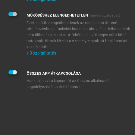
Kérek értesítést az Akadémiai Kiadó Zrt. újdonságairól,
akcióiról.
MŰKÖDÉSHEZ ELENGEDHETETLEN
(mindig szükséges)
Az
Adatkezelési tájékoztatóban
foglaltakat tudomásul
veszem és elfogadom.
Ezek a sütik elengedhetetlenek az oldalunkon történő
Az
Általános vásárlási feltételeket
, valamint a
szotar.net
és a
böngészéshez,a funkciók használatához, és a felhasználók
mersz.hu
oldalak licencszerződéseiben foglaltakat
nem tilthatják le azokat. A feltétlenül szükséges sütik közé
tudomásul veszem és elfogadom.
tartoznak többek között a személyre szabott beállításokat
kezelő sütik.
↓
3
szolgáltatás
KIPRÓBÁLOM
ÖSSZES APP ÁTKAPCSOLÁSA
Használja ezt a kapcsolót az összes alkalmazás
engedélyezéséhez/letiltásához.
MIÉRT ÉRDEMES A MERSZ ONLINE
OKOSKÖNYVTÁRAT HASZNÁLNI?