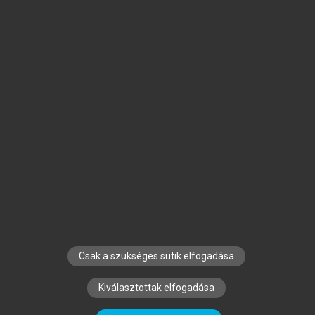
Jelöld meg a számodra fontos részeket, és
készíts
saját
jegyzeteket!
Egyéni előfizetéssel további
MeRSZ+ funkciókat
és
tartalmakat is elérhetsz.
Csak a szükséges sütik elfogadása
SZERZŐKNEK
CÉGEKNEK
KÖNYVTÁROSOKNAK
Kiválasztottak elfogadása
SZERKESZTÉSI ÉS LEKTORÁLÁSI ALAPELVEK