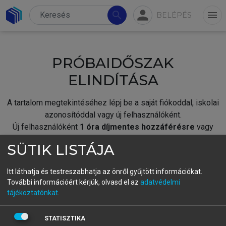
person
search
menu
BELÉPÉS
PRÓBAIDŐSZAK
ELINDÍTÁSA
A tartalom megtekintéséhez lépj be a saját fiókoddal, iskolai
azonosítóddal vagy új felhasználóként.
Új felhasználóként
1 óra díjmentes hozzáférésre
vagy
jogosult.
SÜTIK LISTÁJA
A próbaidőszak elindításához,
jelentkezz
be meglévő
fiókoddal,
vagy hozz létre új fiókot.
Itt láthatja és testreszabhatja az önről gyűjtött információkat.
További információért kérjük, olvasd el az
adatvédelmi
A regisztráció után a
próbaidőszak
automatikusan
elindul.
tájékoztatónkat
.
BELÉPÉS SAJÁT FIÓKKAL
STATISZTIKA