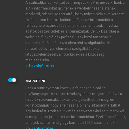
A statisztikai sütiket „teljesítménysütiknek” is nevezik. Ezek a
sütik információkat gyűjtenek a webhely használatának
módjáról, többek között arról, hogy milyen oldalakat keresett
ÚJ FIÓK LÉTREHOZÁSA
fel és milyen linkekre kattintott. Ezek az információk a
1 óra díjmentes hozzáférés
felhasználó azonosítására nem használhatóak, mivel az
adatok összesítettek és anonimizáltak. Céljuk kizárólag a
weboldal funkcióinak javítása. Ezek közé tartoznak a
E-MAIL-CÍM
harmadik féltől származó elemzési szolgáltatásokhoz
tartozó sütik; ilyen elemzési szolgáltatások a
látogatóelemzések, a hőtérképek és a közösségi
NÉV
médiaanalitika.
↓
1
szolgáltatás
JELSZÓ
MARKETING
Ezek a sütik nyomon követik a felhasználó online
tevékenységét. Az online tevékenységek megismerésével a
JELSZÓ ÚJRA
hirdetők relevánsabb reklámokat jeleníthetnek meg, és
korlátozhatják, hogy a felhasználó hány alkalommal láthat
egy hirdetést. Ezek a sütik más szervezetekkel és hirdetőkkel
is megoszthatják ezeket az információkat. Ezek állandó sütik,
Kérek értesítést a MeRSZ újdonságairól, akcióiról.
amelyek szinte mindig egy harmadik féltől származnak.
↓
2
szolgáltatás