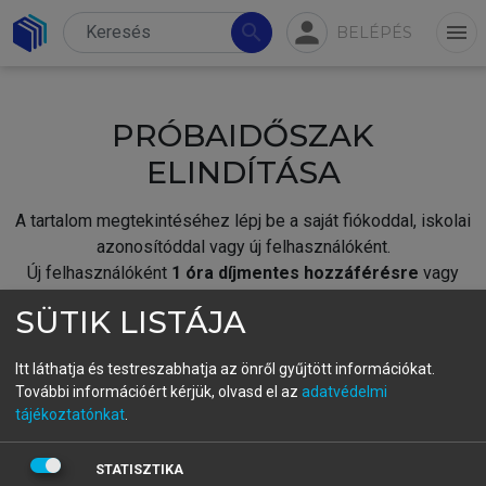
person
search
menu
BELÉPÉS
PRÓBAIDŐSZAK
ELINDÍTÁSA
A tartalom megtekintéséhez lépj be a saját fiókoddal, iskolai
azonosítóddal vagy új felhasználóként.
Új felhasználóként
1 óra díjmentes hozzáférésre
vagy
jogosult.
SÜTIK LISTÁJA
A próbaidőszak elindításához,
jelentkezz
be meglévő
fiókoddal,
vagy hozz létre új fiókot.
Itt láthatja és testreszabhatja az önről gyűjtött információkat.
További információért kérjük, olvasd el az
adatvédelmi
A regisztráció után a
próbaidőszak
automatikusan
elindul.
tájékoztatónkat
.
BELÉPÉS SAJÁT FIÓKKAL
STATISZTIKA