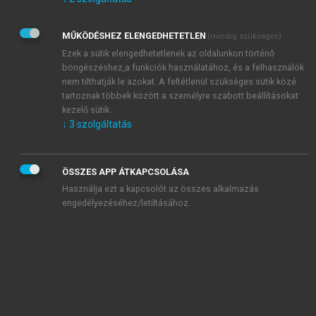
Kérek értesítést az Akadémiai Kiadó Zrt. újdonságairól,
akcióiról.
MŰKÖDÉSHEZ ELENGEDHETETLEN
(mindig szükséges)
Az
Adatkezelési tájékoztatóban
foglaltakat tudomásul
veszem és elfogadom.
Ezek a sütik elengedhetetlenek az oldalunkon történő
Az
Általános vásárlási feltételeket
, valamint a
szotar.net
és a
böngészéshez,a funkciók használatához, és a felhasználók
mersz.hu
oldalak licencszerződéseiben foglaltakat
nem tilthatják le azokat. A feltétlenül szükséges sütik közé
tudomásul veszem és elfogadom.
tartoznak többek között a személyre szabott beállításokat
kezelő sütik.
↓
3
szolgáltatás
KIPRÓBÁLOM
ÖSSZES APP ÁTKAPCSOLÁSA
Használja ezt a kapcsolót az összes alkalmazás
engedélyezéséhez/letiltásához.
MIÉRT ÉRDEMES A MERSZ ONLINE
OKOSKÖNYVTÁRAT HASZNÁLNI?