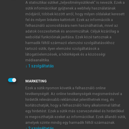
A statisztikai sütiket „teljesítménysütiknek” is nevezik. Ezek a
sütik információkat gyűjtenek a webhely használatának
módjáról, többek között arról, hogy milyen oldalakat keresett
ÚJ FIÓK LÉTREHOZÁSA
fel és milyen linkekre kattintott. Ezek az információk a
1 óra díjmentes hozzáférés
felhasználó azonosítására nem használhatóak, mivel az
adatok összesítettek és anonimizáltak. Céljuk kizárólag a
weboldal funkcióinak javítása. Ezek közé tartoznak a
E-MAIL-CÍM
harmadik féltől származó elemzési szolgáltatásokhoz
tartozó sütik; ilyen elemzési szolgáltatások a
látogatóelemzések, a hőtérképek és a közösségi
NÉV
médiaanalitika.
↓
1
szolgáltatás
JELSZÓ
MARKETING
Ezek a sütik nyomon követik a felhasználó online
tevékenységét. Az online tevékenységek megismerésével a
JELSZÓ ÚJRA
hirdetők relevánsabb reklámokat jeleníthetnek meg, és
korlátozhatják, hogy a felhasználó hány alkalommal láthat
egy hirdetést. Ezek a sütik más szervezetekkel és hirdetőkkel
is megoszthatják ezeket az információkat. Ezek állandó sütik,
Kérek értesítést a MeRSZ újdonságairól, akcióiról.
amelyek szinte mindig egy harmadik féltől származnak.
↓
2
szolgáltatás