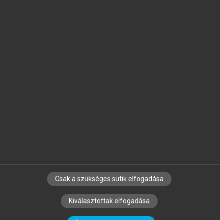
Jelöld meg a számodra fontos részeket, és
készíts
saját
jegyzeteket!
Egyéni előfizetéssel további
MeRSZ+ funkciókat
és
tartalmakat is elérhetsz.
Csak a szükséges sütik elfogadása
SZERZŐKNEK
CÉGEKNEK
KÖNYVTÁROSOKNAK
Kiválasztottak elfogadása
SZERKESZTÉSI ÉS LEKTORÁLÁSI ALAPELVEK