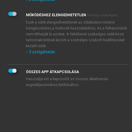
Kérek értesítést az Akadémiai Kiadó Zrt. újdonságairól,
akcióiról.
MŰKÖDÉSHEZ ELENGEDHETETLEN
(mindig szükséges)
Az
Adatkezelési tájékoztatóban
foglaltakat tudomásul
veszem és elfogadom.
Ezek a sütik elengedhetetlenek az oldalunkon történő
Az
Általános vásárlási feltételeket
, valamint a
szotar.net
és a
böngészéshez,a funkciók használatához, és a felhasználók
mersz.hu
oldalak licencszerződéseiben foglaltakat
nem tilthatják le azokat. A feltétlenül szükséges sütik közé
tudomásul veszem és elfogadom.
tartoznak többek között a személyre szabott beállításokat
kezelő sütik.
↓
3
szolgáltatás
KIPRÓBÁLOM
ÖSSZES APP ÁTKAPCSOLÁSA
Használja ezt a kapcsolót az összes alkalmazás
engedélyezéséhez/letiltásához.
MIÉRT ÉRDEMES A MERSZ ONLINE
OKOSKÖNYVTÁRAT HASZNÁLNI?