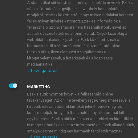
A statisztikai sütiket „teljesítménysütiknek” is nevezik. Ezek a
sütik információkat gyűjtenek a webhely használatának
módjáról, többek között arról, hogy milyen oldalakat keresett
ÚJ FIÓK LÉTREHOZÁSA
fel és milyen linkekre kattintott. Ezek az információk a
1 óra díjmentes hozzáférés
felhasználó azonosítására nem használhatóak, mivel az
adatok összesítettek és anonimizáltak. Céljuk kizárólag a
weboldal funkcióinak javítása. Ezek közé tartoznak a
E-MAIL-CÍM
harmadik féltől származó elemzési szolgáltatásokhoz
tartozó sütik; ilyen elemzési szolgáltatások a
látogatóelemzések, a hőtérképek és a közösségi
NÉV
médiaanalitika.
↓
1
szolgáltatás
JELSZÓ
MARKETING
Ezek a sütik nyomon követik a felhasználó online
tevékenységét. Az online tevékenységek megismerésével a
JELSZÓ ÚJRA
hirdetők relevánsabb reklámokat jeleníthetnek meg, és
korlátozhatják, hogy a felhasználó hány alkalommal láthat
egy hirdetést. Ezek a sütik más szervezetekkel és hirdetőkkel
is megoszthatják ezeket az információkat. Ezek állandó sütik,
Kérek értesítést a MeRSZ újdonságairól, akcióiról.
amelyek szinte mindig egy harmadik féltől származnak.
↓
2
szolgáltatás