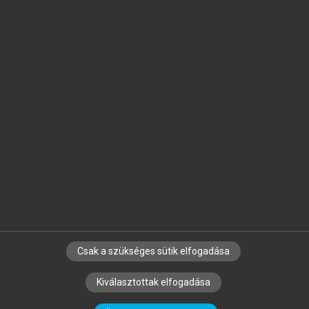
Jelöld meg a számodra fontos részeket, és
készíts
saját
jegyzeteket!
Egyéni előfizetéssel további
MeRSZ+ funkciókat
és
tartalmakat is elérhetsz.
Csak a szükséges sütik elfogadása
SZERZŐKNEK
CÉGEKNEK
KÖNYVTÁROSOKNAK
Kiválasztottak elfogadása
SZERKESZTÉSI ÉS LEKTORÁLÁSI ALAPELVEK