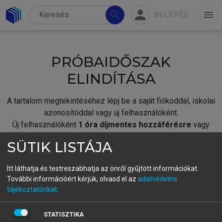
person
search
menu
BELÉPÉS
PRÓBAIDŐSZAK
ELINDÍTÁSA
A tartalom megtekintéséhez lépj be a saját fiókoddal, iskolai
azonosítóddal vagy új felhasználóként.
Új felhasználóként
1 óra díjmentes hozzáférésre
vagy
jogosult.
SÜTIK LISTÁJA
A próbaidőszak elindításához,
jelentkezz
be meglévő
fiókoddal,
vagy hozz létre új fiókot.
Itt láthatja és testreszabhatja az önről gyűjtött információkat.
További információért kérjük, olvasd el az
adatvédelmi
A regisztráció után a
próbaidőszak
automatikusan
elindul.
tájékoztatónkat
.
BELÉPÉS SAJÁT FIÓKKAL
STATISZTIKA