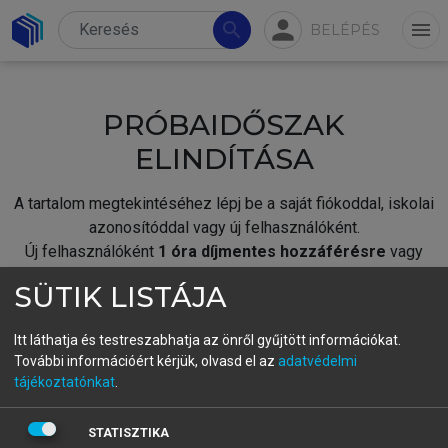
person
search
menu
BELÉPÉS
PRÓBAIDŐSZAK
ELINDÍTÁSA
A tartalom megtekintéséhez lépj be a saját fiókoddal, iskolai
azonosítóddal vagy új felhasználóként.
Új felhasználóként
1 óra díjmentes hozzáférésre
vagy
jogosult.
SÜTIK LISTÁJA
A próbaidőszak elindításához,
jelentkezz
be meglévő
fiókoddal,
vagy hozz létre új fiókot.
Itt láthatja és testreszabhatja az önről gyűjtött információkat.
További információért kérjük, olvasd el az
adatvédelmi
A regisztráció után a
próbaidőszak
automatikusan
elindul.
tájékoztatónkat
.
BELÉPÉS SAJÁT FIÓKKAL
STATISZTIKA