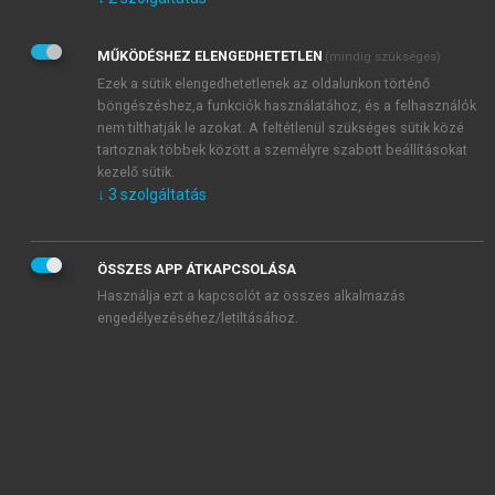
Kérek értesítést az Akadémiai Kiadó Zrt. újdonságairól,
akcióiról.
MŰKÖDÉSHEZ ELENGEDHETETLEN
(mindig szükséges)
Az
Adatkezelési tájékoztatóban
foglaltakat tudomásul
veszem és elfogadom.
Ezek a sütik elengedhetetlenek az oldalunkon történő
Az
Általános vásárlási feltételeket
, valamint a
szotar.net
és a
böngészéshez,a funkciók használatához, és a felhasználók
mersz.hu
oldalak licencszerződéseiben foglaltakat
nem tilthatják le azokat. A feltétlenül szükséges sütik közé
tudomásul veszem és elfogadom.
tartoznak többek között a személyre szabott beállításokat
kezelő sütik.
↓
3
szolgáltatás
KIPRÓBÁLOM
ÖSSZES APP ÁTKAPCSOLÁSA
Használja ezt a kapcsolót az összes alkalmazás
engedélyezéséhez/letiltásához.
MIÉRT ÉRDEMES A MERSZ ONLINE
OKOSKÖNYVTÁRAT HASZNÁLNI?