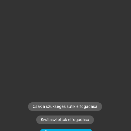
Jelöld meg a számodra fontos részeket, és
készíts
saját
jegyzeteket!
Egyéni előfizetéssel további
MeRSZ+ funkciókat
és
tartalmakat is elérhetsz.
Csak a szükséges sütik elfogadása
SZERZŐKNEK
CÉGEKNEK
KÖNYVTÁROSOKNAK
Kiválasztottak elfogadása
SZERKESZTÉSI ÉS LEKTORÁLÁSI ALAPELVEK