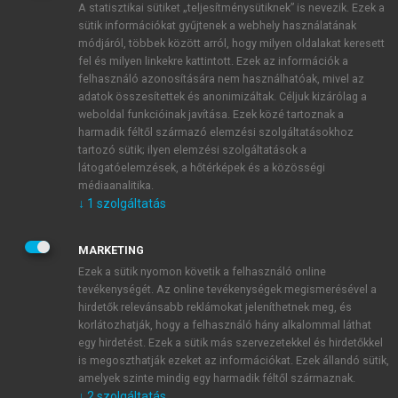
A statisztikai sütiket „teljesítménysütiknek” is nevezik. Ezek a
sütik információkat gyűjtenek a webhely használatának
módjáról, többek között arról, hogy milyen oldalakat keresett
ÚJ FIÓK LÉTREHOZÁSA
fel és milyen linkekre kattintott. Ezek az információk a
1 óra díjmentes hozzáférés
felhasználó azonosítására nem használhatóak, mivel az
adatok összesítettek és anonimizáltak. Céljuk kizárólag a
weboldal funkcióinak javítása. Ezek közé tartoznak a
E-MAIL-CÍM
harmadik féltől származó elemzési szolgáltatásokhoz
tartozó sütik; ilyen elemzési szolgáltatások a
látogatóelemzések, a hőtérképek és a közösségi
NÉV
médiaanalitika.
↓
1
szolgáltatás
JELSZÓ
MARKETING
Ezek a sütik nyomon követik a felhasználó online
tevékenységét. Az online tevékenységek megismerésével a
JELSZÓ ÚJRA
hirdetők relevánsabb reklámokat jeleníthetnek meg, és
korlátozhatják, hogy a felhasználó hány alkalommal láthat
egy hirdetést. Ezek a sütik más szervezetekkel és hirdetőkkel
is megoszthatják ezeket az információkat. Ezek állandó sütik,
Kérek értesítést a MeRSZ újdonságairól, akcióiról.
amelyek szinte mindig egy harmadik féltől származnak.
↓
2
szolgáltatás