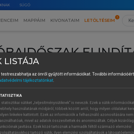
KNAK
SÚGÓ
VENCEIM
MAPPÁIM
KIVONATAIM
LETÖLTÉSEIM
ÓBAIDŐSZAK ELINDÍT
 LISTÁJA
intéséhez lépj be a saját fiókoddal, iskolai azonosítóddal vagy ú
és testreszabhatja az önről gyűjtött információkat.
További információért 
Új felhasználóként
1 óra díjmentes hozzáférésre
vagy jogosult
adatvédelmi tájékoztatónkat
.
k elindításához,
jelentkezz
be meglévő fiókoddal,
vagy hozz lé
A regisztráció után a
próbaidőszak
automatikusan
elindul.
TATISZTIKA
 statisztikai sütiket „teljesítménysütiknek” is nevezik. Ezek a sütik információka
ebhely használatának módjáról, többek között arról, hogy milyen oldalakat kere
ilyen linkekre kattintott. Ezek az információk a felhasználó azonosítására nem
ÚJ FIÓK 
ÁT FIÓKKAL
asználhatóak, mivel az adatok összesítettek és anonimizáltak. Céljuk kizáróla
1 óra díjme
unkcióinak javítása. Ezek közé tartoznak a harmadik féltől származó elemzési
zolgáltatásokhoz tartozó sütik; ilyen elemzési szolgáltatások a látogatóelemz