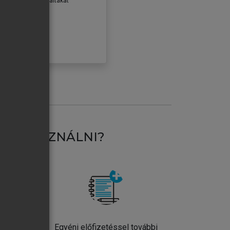
erződéseiben foglaltakat
ogadom.
ÓBÁLOM
AT HASZNÁLNI?
ntos
Egyéni előfizetéssel további