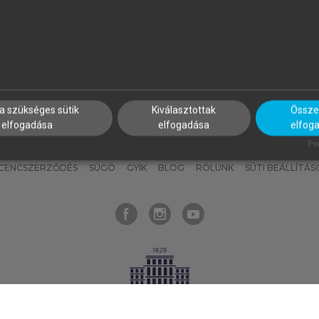
nyokat, hogy bármikor azonnal
részeket, és
készíts
saj
hozzájuk férhess!
jegyzeteket!
a szükséges sütik
Kiválasztottak
Összes
elfogadása
elfogadása
elfog
KNAK
SZERKESZTÉSI ÉS LEKTORÁLÁSI ALAPELVEK
MI – ÁLTALÁNOS
Pow
ICENCSZERZŐDÉS
SÚGÓ
GYIK
BLOG
RÓLUNK
SÜTI BEÁLLÍTÁS