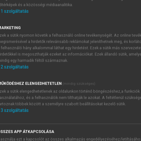
őtérképek és a közösségi médiaanalitika.
E-MAIL-CÍM
1
szolgáltatás
MARKETING
NÉV
zek a sütik nyomon követik a felhasználó online tevékenységét. Az online tev
egismerésével a hirdetők relevánsabb reklámokat jeleníthetnek meg, és korlát
 felhasználó hány alkalommal láthat egy hirdetést. Ezek a sütik más szervezete
JELSZÓ
irdetőkkel is megoszthatják ezeket az információkat. Ezek állandó sütik, amely
indig egy harmadik féltől származnak.
2
szolgáltatás
JELSZÓ ÚJRA
PÉS
ŰKÖDÉSHEZ ELENGEDHETETLEN
(mindig szükséges)
zek a sütik elengedhetetlenek az oldalunkon történő böngészéshez,a funkciók
asználatához, és a felhasználók nem tilthatják le azokat. A feltétlenül szükség
Kérek értesítést a MeRSZ új
artoznak többek között a személyre szabott beállításokat kezelő sütik.
Kérek értesítést az Akadémi
3
szolgáltatás
akcióiról.
 VAGY?
Az
Adatkezelési tájékozta
yi azonosítóval
veszem és elfogadom.
SSZES APP ÁTKAPCSOLÁSA
Az
Általános vásárlási felt
asználja ezt a kapcsolót az összes alkalmazás engedélyezéséhez/letiltásáho