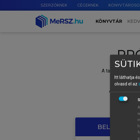
SZERZŐKNEK
CÉGEKNEK
KÖNYVTÁROSO
KÖNYVTÁR
KED
PR
SÜTIK
A tartalom megtek
Itt láthatja 
olvasd el az
A próbaidősza
S
A
w
m
BELÉPÉS SAJ
h
f
s