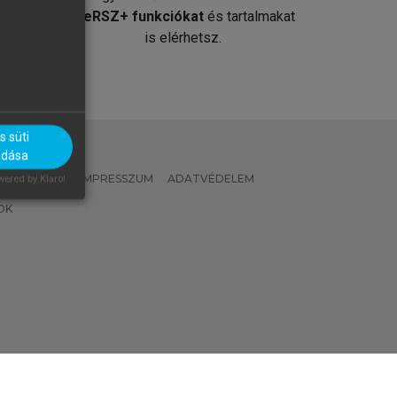
át
MeRSZ+ funkciókat
és tartalmakat
is elérhetsz.
 süti
adása
 IRÁNYELVEK
IMPRESSZUM
ADATVÉDELEM
ered by Klaro!
OK