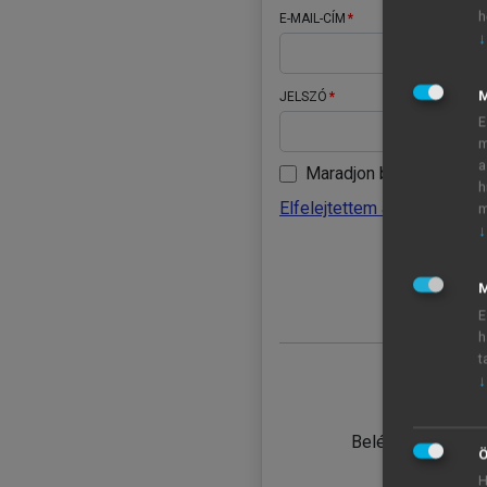
h
E-MAIL-CÍM
↓
JELSZÓ
E
m
a
Maradjon belépve
h
Elfelejtettem a jelszavamat
m
↓
BELÉ
M
E
h
t
↓
TANULÓ
Belépés intézmén
Ö
H