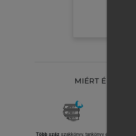
MIÉRT ÉRDEME
Több száz
szakkönyv, tankönyv és
Jel