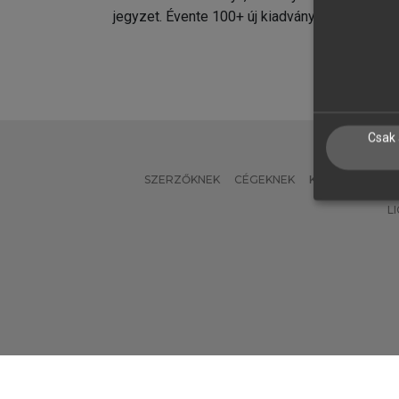
jegyzet. Évente 100+ új kiadvány.
kiadvá
Csak 
SZERZŐKNEK
CÉGEKNEK
KÖNYVTÁROSO
L
Verzió: 2.7.2