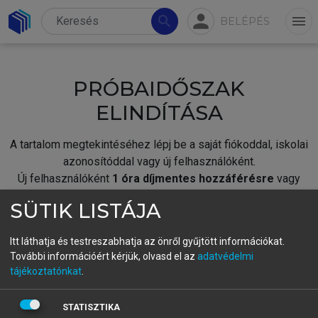
person
search
menu
BELÉPÉS
PRÓBAIDŐSZAK
ELINDÍTÁSA
A tartalom megtekintéséhez lépj be a saját fiókoddal, iskolai
azonosítóddal vagy új felhasználóként.
Új felhasználóként
1 óra díjmentes hozzáférésre
vagy
jogosult.
SÜTIK LISTÁJA
A próbaidőszak elindításához,
jelentkezz
be meglévő
fiókoddal,
vagy hozz létre új fiókot.
Itt láthatja és testreszabhatja az önről gyűjtött információkat.
További információért kérjük, olvasd el az
adatvédelmi
A regisztráció után a
próbaidőszak
automatikusan
elindul.
tájékoztatónkat
.
BELÉPÉS SAJÁT FIÓKKAL
STATISZTIKA