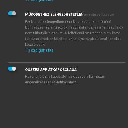
Kérek értesítést az Akadémiai Kiadó Zrt. újdonságairól,
akcióiról.
MŰKÖDÉSHEZ ELENGEDHETETLEN
(mindig szükséges)
Az
Adatkezelési tájékoztatóban
foglaltakat tudomásul
veszem és elfogadom.
Ezek a sütik elengedhetetlenek az oldalunkon történő
Az
Általános vásárlási feltételeket
, valamint a
szotar.net
és a
böngészéshez,a funkciók használatához, és a felhasználók
mersz.hu
oldalak licencszerződéseiben foglaltakat
nem tilthatják le azokat. A feltétlenül szükséges sütik közé
tudomásul veszem és elfogadom.
tartoznak többek között a személyre szabott beállításokat
kezelő sütik.
↓
3
szolgáltatás
KIPRÓBÁLOM
ÖSSZES APP ÁTKAPCSOLÁSA
Használja ezt a kapcsolót az összes alkalmazás
engedélyezéséhez/letiltásához.
MIÉRT ÉRDEMES A MERSZ ONLINE
OKOSKÖNYVTÁRAT HASZNÁLNI?