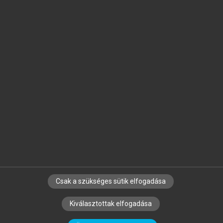
Jelöld meg a számodra fontos részeket, és
készíts
saját
jegyzeteket!
Egyéni előfizetéssel további
MeRSZ+ funkciókat
és
tartalmakat is elérhetsz.
Csak a szükséges sütik elfogadása
SZERZŐKNEK
CÉGEKNEK
KÖNYVTÁROSOKNAK
Kiválasztottak elfogadása
SZERKESZTÉSI ÉS LEKTORÁLÁSI ALAPELVEK