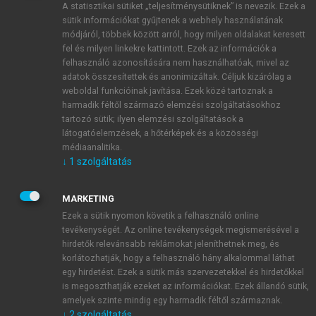
A statisztikai sütiket „teljesítménysütiknek” is nevezik. Ezek a
sütik információkat gyűjtenek a webhely használatának
módjáról, többek között arról, hogy milyen oldalakat keresett
ÚJ FIÓK LÉTREHOZÁSA
fel és milyen linkekre kattintott. Ezek az információk a
1 óra díjmentes hozzáférés
felhasználó azonosítására nem használhatóak, mivel az
adatok összesítettek és anonimizáltak. Céljuk kizárólag a
weboldal funkcióinak javítása. Ezek közé tartoznak a
E-MAIL-CÍM
harmadik féltől származó elemzési szolgáltatásokhoz
tartozó sütik; ilyen elemzési szolgáltatások a
látogatóelemzések, a hőtérképek és a közösségi
NÉV
médiaanalitika.
↓
1
szolgáltatás
JELSZÓ
MARKETING
Ezek a sütik nyomon követik a felhasználó online
tevékenységét. Az online tevékenységek megismerésével a
JELSZÓ ÚJRA
hirdetők relevánsabb reklámokat jeleníthetnek meg, és
korlátozhatják, hogy a felhasználó hány alkalommal láthat
egy hirdetést. Ezek a sütik más szervezetekkel és hirdetőkkel
is megoszthatják ezeket az információkat. Ezek állandó sütik,
Kérek értesítést a MeRSZ újdonságairól, akcióiról.
amelyek szinte mindig egy harmadik féltől származnak.
↓
2
szolgáltatás