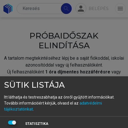
person
search
menu
BELÉPÉS
PRÓBAIDŐSZAK
ELINDÍTÁSA
A tartalom megtekintéséhez lépj be a saját fiókoddal, iskolai
azonosítóddal vagy új felhasználóként.
Új felhasználóként
1 óra díjmentes hozzáférésre
vagy
jogosult.
SÜTIK LISTÁJA
A próbaidőszak elindításához,
jelentkezz
be meglévő
fiókoddal,
vagy hozz létre új fiókot.
Itt láthatja és testreszabhatja az önről gyűjtött információkat.
További információért kérjük, olvasd el az
adatvédelmi
A regisztráció után a
próbaidőszak
automatikusan
elindul.
tájékoztatónkat
.
BELÉPÉS SAJÁT FIÓKKAL
STATISZTIKA