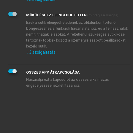
Kérek értesítést az Akadémiai Kiadó Zrt. újdonságairól,
akcióiról.
MŰKÖDÉSHEZ ELENGEDHETETLEN
(mindig szükséges)
Az
Adatkezelési tájékoztatóban
foglaltakat tudomásul
veszem és elfogadom.
Ezek a sütik elengedhetetlenek az oldalunkon történő
Az
Általános vásárlási feltételeket
, valamint a
szotar.net
és a
böngészéshez,a funkciók használatához, és a felhasználók
mersz.hu
oldalak licencszerződéseiben foglaltakat
nem tilthatják le azokat. A feltétlenül szükséges sütik közé
tudomásul veszem és elfogadom.
tartoznak többek között a személyre szabott beállításokat
kezelő sütik.
↓
3
szolgáltatás
KIPRÓBÁLOM
ÖSSZES APP ÁTKAPCSOLÁSA
Használja ezt a kapcsolót az összes alkalmazás
engedélyezéséhez/letiltásához.
MIÉRT ÉRDEMES A MERSZ ONLINE
OKOSKÖNYVTÁRAT HASZNÁLNI?