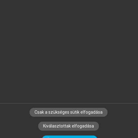
Jelöld meg a számodra fontos részeket, és
készíts
saját
jegyzeteket!
Egyéni előfizetéssel további
MeRSZ+ funkciókat
és
tartalmakat is elérhetsz.
Csak a szükséges sütik elfogadása
SZERZŐKNEK
CÉGEKNEK
KÖNYVTÁROSOKNAK
Kiválasztottak elfogadása
SZERKESZTÉSI ÉS LEKTORÁLÁSI ALAPELVEK