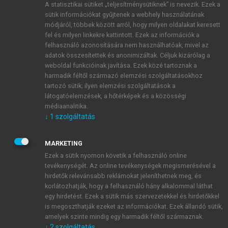
A statisztikai sütiket „teljesítménysütiknek” is nevezik. Ezek a
sütik információkat gyűjtenek a webhely használatának
módjáról, többek között arról, hogy milyen oldalakat keresett
ÚJ FIÓK LÉTREHOZÁSA
fel és milyen linkekre kattintott. Ezek az információk a
1 óra díjmentes hozzáférés
felhasználó azonosítására nem használhatóak, mivel az
adatok összesítettek és anonimizáltak. Céljuk kizárólag a
weboldal funkcióinak javítása. Ezek közé tartoznak a
E-MAIL-CÍM
harmadik féltől származó elemzési szolgáltatásokhoz
tartozó sütik; ilyen elemzési szolgáltatások a
látogatóelemzések, a hőtérképek és a közösségi
NÉV
médiaanalitika.
↓
1
szolgáltatás
JELSZÓ
MARKETING
Ezek a sütik nyomon követik a felhasználó online
tevékenységét. Az online tevékenységek megismerésével a
JELSZÓ ÚJRA
hirdetők relevánsabb reklámokat jeleníthetnek meg, és
korlátozhatják, hogy a felhasználó hány alkalommal láthat
egy hirdetést. Ezek a sütik más szervezetekkel és hirdetőkkel
is megoszthatják ezeket az információkat. Ezek állandó sütik,
Kérek értesítést a MeRSZ újdonságairól, akcióiról.
amelyek szinte mindig egy harmadik féltől származnak.
↓
2
szolgáltatás