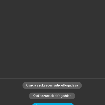
Jelöld meg a számodra fontos részeket, és
készíts
saját
jegyzeteket!
Egyéni előfizetéssel további
MeRSZ+ funkciókat
és
tartalmakat is elérhetsz.
Csak a szükséges sütik elfogadása
SZERZŐKNEK
CÉGEKNEK
KÖNYVTÁROSOKNAK
Kiválasztottak elfogadása
SZERKESZTÉSI ÉS LEKTORÁLÁSI ALAPELVEK