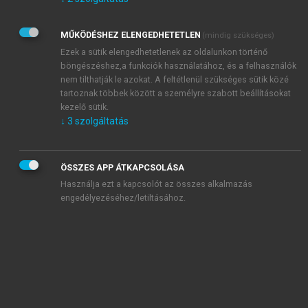
Kérek értesítést az Akadémiai Kiadó Zrt. újdonságairól,
akcióiról.
MŰKÖDÉSHEZ ELENGEDHETETLEN
(mindig szükséges)
Az
Adatkezelési tájékoztatóban
foglaltakat tudomásul
veszem és elfogadom.
Ezek a sütik elengedhetetlenek az oldalunkon történő
Az
Általános vásárlási feltételeket
, valamint a
szotar.net
és a
böngészéshez,a funkciók használatához, és a felhasználók
mersz.hu
oldalak licencszerződéseiben foglaltakat
nem tilthatják le azokat. A feltétlenül szükséges sütik közé
tudomásul veszem és elfogadom.
tartoznak többek között a személyre szabott beállításokat
kezelő sütik.
↓
3
szolgáltatás
KIPRÓBÁLOM
ÖSSZES APP ÁTKAPCSOLÁSA
Használja ezt a kapcsolót az összes alkalmazás
engedélyezéséhez/letiltásához.
MIÉRT ÉRDEMES A MERSZ ONLINE
OKOSKÖNYVTÁRAT HASZNÁLNI?