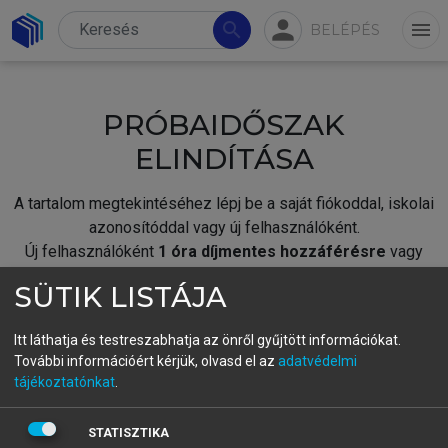
person
search
menu
BELÉPÉS
PRÓBAIDŐSZAK
ELINDÍTÁSA
A tartalom megtekintéséhez lépj be a saját fiókoddal, iskolai
azonosítóddal vagy új felhasználóként.
Új felhasználóként
1 óra díjmentes hozzáférésre
vagy
jogosult.
SÜTIK LISTÁJA
A próbaidőszak elindításához,
jelentkezz
be meglévő
fiókoddal,
vagy hozz létre új fiókot.
Itt láthatja és testreszabhatja az önről gyűjtött információkat.
További információért kérjük, olvasd el az
adatvédelmi
A regisztráció után a
próbaidőszak
automatikusan
elindul.
tájékoztatónkat
.
BELÉPÉS SAJÁT FIÓKKAL
STATISZTIKA