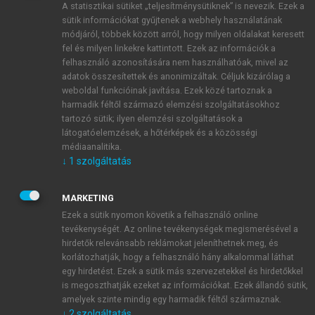
A statisztikai sütiket „teljesítménysütiknek” is nevezik. Ezek a
sütik információkat gyűjtenek a webhely használatának
módjáról, többek között arról, hogy milyen oldalakat keresett
ÚJ FIÓK LÉTREHOZÁSA
fel és milyen linkekre kattintott. Ezek az információk a
1 óra díjmentes hozzáférés
felhasználó azonosítására nem használhatóak, mivel az
adatok összesítettek és anonimizáltak. Céljuk kizárólag a
weboldal funkcióinak javítása. Ezek közé tartoznak a
E-MAIL-CÍM
harmadik féltől származó elemzési szolgáltatásokhoz
tartozó sütik; ilyen elemzési szolgáltatások a
látogatóelemzések, a hőtérképek és a közösségi
NÉV
médiaanalitika.
↓
1
szolgáltatás
JELSZÓ
MARKETING
Ezek a sütik nyomon követik a felhasználó online
tevékenységét. Az online tevékenységek megismerésével a
JELSZÓ ÚJRA
hirdetők relevánsabb reklámokat jeleníthetnek meg, és
korlátozhatják, hogy a felhasználó hány alkalommal láthat
egy hirdetést. Ezek a sütik más szervezetekkel és hirdetőkkel
is megoszthatják ezeket az információkat. Ezek állandó sütik,
Kérek értesítést a MeRSZ újdonságairól, akcióiról.
amelyek szinte mindig egy harmadik féltől származnak.
↓
2
szolgáltatás