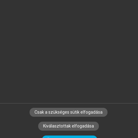
Jelöld meg a számodra fontos részeket, és
készíts
saját
jegyzeteket!
Egyéni előfizetéssel további
MeRSZ+ funkciókat
és
tartalmakat is elérhetsz.
Csak a szükséges sütik elfogadása
SZERZŐKNEK
CÉGEKNEK
KÖNYVTÁROSOKNAK
Kiválasztottak elfogadása
SZERKESZTÉSI ÉS LEKTORÁLÁSI ALAPELVEK