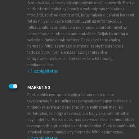
A statisztikai sütiket „teljesítménysütiknek” is nevezik. Ezek a
sütik információkat gyűjtenek a webhely használatának
módjáról, többek között arról, hogy milyen oldalakat keresett
ÚJ FIÓK LÉTREHOZÁSA
fel és milyen linkekre kattintott. Ezek az információk a
1 óra díjmentes hozzáférés
felhasználó azonosítására nem használhatóak, mivel az
adatok összesítettek és anonimizáltak. Céljuk kizárólag a
weboldal funkcióinak javítása. Ezek közé tartoznak a
E-MAIL-CÍM
harmadik féltől származó elemzési szolgáltatásokhoz
tartozó sütik; ilyen elemzési szolgáltatások a
látogatóelemzések, a hőtérképek és a közösségi
NÉV
médiaanalitika.
↓
1
szolgáltatás
JELSZÓ
MARKETING
Ezek a sütik nyomon követik a felhasználó online
tevékenységét. Az online tevékenységek megismerésével a
JELSZÓ ÚJRA
hirdetők relevánsabb reklámokat jeleníthetnek meg, és
korlátozhatják, hogy a felhasználó hány alkalommal láthat
egy hirdetést. Ezek a sütik más szervezetekkel és hirdetőkkel
is megoszthatják ezeket az információkat. Ezek állandó sütik,
Kérek értesítést a MeRSZ újdonságairól, akcióiról.
amelyek szinte mindig egy harmadik féltől származnak.
↓
2
szolgáltatás