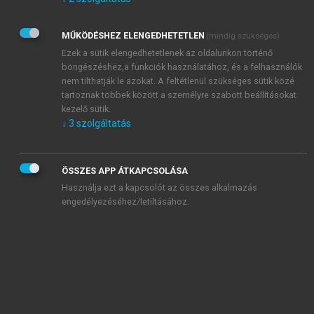
Kérek értesítést az Akadémiai Kiadó Zrt. újdonságairól,
akcióiról.
MŰKÖDÉSHEZ ELENGEDHETETLEN
(mindig szükséges)
Az
Adatkezelési tájékoztatóban
foglaltakat tudomásul
veszem és elfogadom.
Ezek a sütik elengedhetetlenek az oldalunkon történő
Az
Általános vásárlási feltételeket
, valamint a
szotar.net
és a
böngészéshez,a funkciók használatához, és a felhasználók
mersz.hu
oldalak licencszerződéseiben foglaltakat
nem tilthatják le azokat. A feltétlenül szükséges sütik közé
tudomásul veszem és elfogadom.
tartoznak többek között a személyre szabott beállításokat
kezelő sütik.
↓
3
szolgáltatás
KIPRÓBÁLOM
ÖSSZES APP ÁTKAPCSOLÁSA
Használja ezt a kapcsolót az összes alkalmazás
engedélyezéséhez/letiltásához.
MIÉRT ÉRDEMES A MERSZ ONLINE
OKOSKÖNYVTÁRAT HASZNÁLNI?