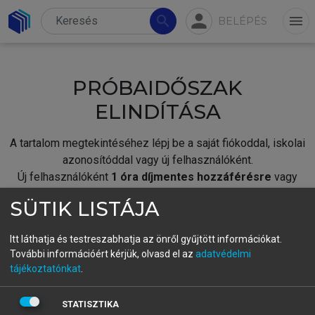
person
search
menu
BELÉPÉS
PRÓBAIDŐSZAK
ELINDÍTÁSA
A tartalom megtekintéséhez lépj be a saját fiókoddal, iskolai
azonosítóddal vagy új felhasználóként.
Új felhasználóként
1 óra díjmentes hozzáférésre
vagy
jogosult.
SÜTIK LISTÁJA
A próbaidőszak elindításához,
jelentkezz
be meglévő
fiókoddal,
vagy hozz létre új fiókot.
Itt láthatja és testreszabhatja az önről gyűjtött információkat.
További információért kérjük, olvasd el az
adatvédelmi
A regisztráció után a
próbaidőszak
automatikusan
elindul.
tájékoztatónkat
.
BELÉPÉS SAJÁT FIÓKKAL
STATISZTIKA