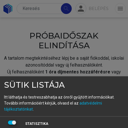
person
search
menu
BELÉPÉS
PRÓBAIDŐSZAK
ELINDÍTÁSA
A tartalom megtekintéséhez lépj be a saját fiókoddal, iskolai
azonosítóddal vagy új felhasználóként.
Új felhasználóként
1 óra díjmentes hozzáférésre
vagy
jogosult.
SÜTIK LISTÁJA
A próbaidőszak elindításához,
jelentkezz
be meglévő
fiókoddal,
vagy hozz létre új fiókot.
Itt láthatja és testreszabhatja az önről gyűjtött információkat.
További információért kérjük, olvasd el az
adatvédelmi
A regisztráció után a
próbaidőszak
automatikusan
elindul.
tájékoztatónkat
.
BELÉPÉS SAJÁT FIÓKKAL
STATISZTIKA