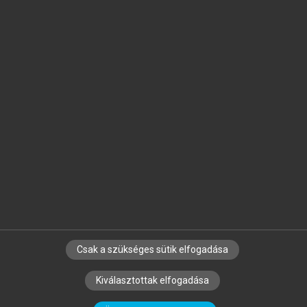
Jelöld meg a számodra fontos részeket, és
készíts
saját
jegyzeteket!
Egyéni előfizetéssel további
MeRSZ+ funkciókat
és
tartalmakat is elérhetsz.
Csak a szükséges sütik elfogadása
SZERZŐKNEK
CÉGEKNEK
KÖNYVTÁROSOKNAK
Kiválasztottak elfogadása
SZERKESZTÉSI ÉS LEKTORÁLÁSI ALAPELVEK