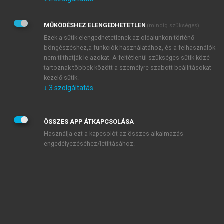
Kérek értesítést az Akadémiai Kiadó Zrt. újdonságairól,
akcióiról.
MŰKÖDÉSHEZ ELENGEDHETETLEN
(mindig szükséges)
Az
Adatkezelési tájékoztatóban
foglaltakat tudomásul
veszem és elfogadom.
Ezek a sütik elengedhetetlenek az oldalunkon történő
Az
Általános vásárlási feltételeket
, valamint a
szotar.net
és a
böngészéshez,a funkciók használatához, és a felhasználók
mersz.hu
oldalak licencszerződéseiben foglaltakat
nem tilthatják le azokat. A feltétlenül szükséges sütik közé
tudomásul veszem és elfogadom.
tartoznak többek között a személyre szabott beállításokat
kezelő sütik.
↓
3
szolgáltatás
KIPRÓBÁLOM
ÖSSZES APP ÁTKAPCSOLÁSA
Használja ezt a kapcsolót az összes alkalmazás
engedélyezéséhez/letiltásához.
MIÉRT ÉRDEMES A MERSZ ONLINE
OKOSKÖNYVTÁRAT HASZNÁLNI?