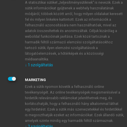
A statisztikai sütiket „teljesítménysütiknek” is nevezik. Ezek a
sütik információkat gyűjtenek a webhely használatának
módjáról, többek között arról, hogy milyen oldalakat keresett
ÚJ FIÓK LÉTREHOZÁSA
fel és milyen linkekre kattintott. Ezek az információk a
1 óra díjmentes hozzáférés
felhasználó azonosítására nem használhatóak, mivel az
adatok összesítettek és anonimizáltak. Céljuk kizárólag a
weboldal funkcióinak javítása. Ezek közé tartoznak a
E-MAIL-CÍM
harmadik féltől származó elemzési szolgáltatásokhoz
tartozó sütik; ilyen elemzési szolgáltatások a
látogatóelemzések, a hőtérképek és a közösségi
NÉV
médiaanalitika.
↓
1
szolgáltatás
JELSZÓ
MARKETING
Ezek a sütik nyomon követik a felhasználó online
tevékenységét. Az online tevékenységek megismerésével a
JELSZÓ ÚJRA
hirdetők relevánsabb reklámokat jeleníthetnek meg, és
korlátozhatják, hogy a felhasználó hány alkalommal láthat
egy hirdetést. Ezek a sütik más szervezetekkel és hirdetőkkel
is megoszthatják ezeket az információkat. Ezek állandó sütik,
Kérek értesítést a MeRSZ újdonságairól, akcióiról.
amelyek szinte mindig egy harmadik féltől származnak.
↓
2
szolgáltatás