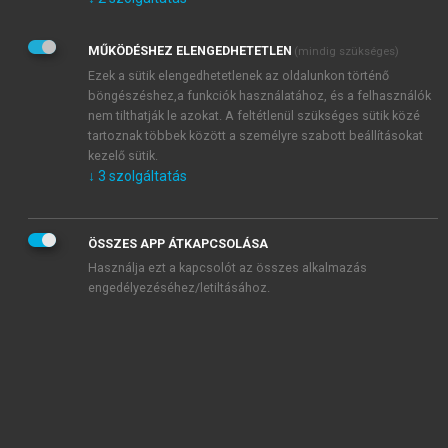
Kérek értesítést az Akadémiai Kiadó Zrt. újdonságairól,
akcióiról.
MŰKÖDÉSHEZ ELENGEDHETETLEN
(mindig szükséges)
Az
Adatkezelési tájékoztatóban
foglaltakat tudomásul
veszem és elfogadom.
Ezek a sütik elengedhetetlenek az oldalunkon történő
Az
Általános vásárlási feltételeket
, valamint a
szotar.net
és a
böngészéshez,a funkciók használatához, és a felhasználók
mersz.hu
oldalak licencszerződéseiben foglaltakat
nem tilthatják le azokat. A feltétlenül szükséges sütik közé
tudomásul veszem és elfogadom.
tartoznak többek között a személyre szabott beállításokat
kezelő sütik.
↓
3
szolgáltatás
KIPRÓBÁLOM
ÖSSZES APP ÁTKAPCSOLÁSA
Használja ezt a kapcsolót az összes alkalmazás
engedélyezéséhez/letiltásához.
MIÉRT ÉRDEMES A MERSZ ONLINE
OKOSKÖNYVTÁRAT HASZNÁLNI?