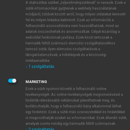
A statisztikai sütiket „teljesítménysütiknek” is nevezik. Ezek a
sütik információkat gyűjtenek a webhely használatának
módjáról, többek között arról, hogy milyen oldalakat keresett
ÚJ FIÓK LÉTREHOZÁSA
fel és milyen linkekre kattintott. Ezek az információk a
1 óra díjmentes hozzáférés
felhasználó azonosítására nem használhatóak, mivel az
adatok összesítettek és anonimizáltak. Céljuk kizárólag a
weboldal funkcióinak javítása. Ezek közé tartoznak a
E-MAIL-CÍM
harmadik féltől származó elemzési szolgáltatásokhoz
tartozó sütik; ilyen elemzési szolgáltatások a
látogatóelemzések, a hőtérképek és a közösségi
NÉV
médiaanalitika.
↓
1
szolgáltatás
JELSZÓ
MARKETING
Ezek a sütik nyomon követik a felhasználó online
tevékenységét. Az online tevékenységek megismerésével a
JELSZÓ ÚJRA
hirdetők relevánsabb reklámokat jeleníthetnek meg, és
korlátozhatják, hogy a felhasználó hány alkalommal láthat
egy hirdetést. Ezek a sütik más szervezetekkel és hirdetőkkel
is megoszthatják ezeket az információkat. Ezek állandó sütik,
Kérek értesítést a MeRSZ újdonságairól, akcióiról.
amelyek szinte mindig egy harmadik féltől származnak.
↓
2
szolgáltatás