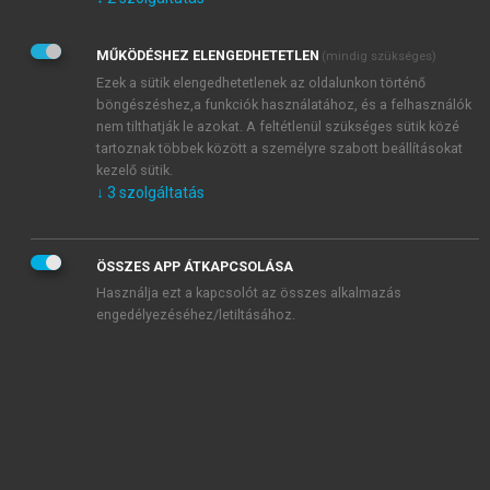
Kérek értesítést az Akadémiai Kiadó Zrt. újdonságairól,
akcióiról.
MŰKÖDÉSHEZ ELENGEDHETETLEN
(mindig szükséges)
Az
Adatkezelési tájékoztatóban
foglaltakat tudomásul
veszem és elfogadom.
Ezek a sütik elengedhetetlenek az oldalunkon történő
Az
Általános vásárlási feltételeket
, valamint a
szotar.net
és a
böngészéshez,a funkciók használatához, és a felhasználók
mersz.hu
oldalak licencszerződéseiben foglaltakat
nem tilthatják le azokat. A feltétlenül szükséges sütik közé
tudomásul veszem és elfogadom.
tartoznak többek között a személyre szabott beállításokat
kezelő sütik.
↓
3
szolgáltatás
KIPRÓBÁLOM
ÖSSZES APP ÁTKAPCSOLÁSA
Használja ezt a kapcsolót az összes alkalmazás
engedélyezéséhez/letiltásához.
MIÉRT ÉRDEMES A MERSZ ONLINE
OKOSKÖNYVTÁRAT HASZNÁLNI?