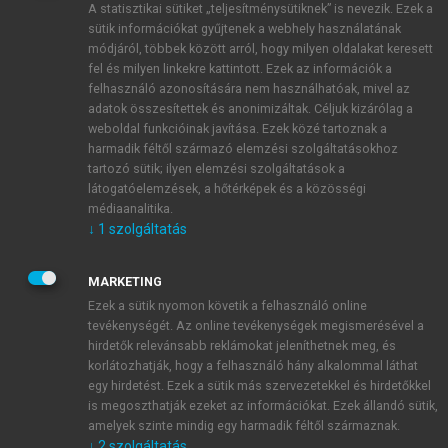
A statisztikai sütiket „teljesítménysütiknek” is nevezik. Ezek a
sütik információkat gyűjtenek a webhely használatának
módjáról, többek között arról, hogy milyen oldalakat keresett
ÚJ FIÓK LÉTREHOZÁSA
fel és milyen linkekre kattintott. Ezek az információk a
1 óra díjmentes hozzáférés
felhasználó azonosítására nem használhatóak, mivel az
adatok összesítettek és anonimizáltak. Céljuk kizárólag a
weboldal funkcióinak javítása. Ezek közé tartoznak a
E-MAIL-CÍM
harmadik féltől származó elemzési szolgáltatásokhoz
tartozó sütik; ilyen elemzési szolgáltatások a
látogatóelemzések, a hőtérképek és a közösségi
NÉV
médiaanalitika.
↓
1
szolgáltatás
JELSZÓ
MARKETING
Ezek a sütik nyomon követik a felhasználó online
tevékenységét. Az online tevékenységek megismerésével a
JELSZÓ ÚJRA
hirdetők relevánsabb reklámokat jeleníthetnek meg, és
korlátozhatják, hogy a felhasználó hány alkalommal láthat
egy hirdetést. Ezek a sütik más szervezetekkel és hirdetőkkel
is megoszthatják ezeket az információkat. Ezek állandó sütik,
Kérek értesítést a MeRSZ újdonságairól, akcióiról.
amelyek szinte mindig egy harmadik féltől származnak.
↓
2
szolgáltatás