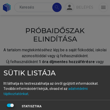
person
search
menu
BELÉPÉS
PRÓBAIDŐSZAK
ELINDÍTÁSA
A tartalom megtekintéséhez lépj be a saját fiókoddal, iskolai
azonosítóddal vagy új felhasználóként.
Új felhasználóként
1 óra díjmentes hozzáférésre
vagy
jogosult.
SÜTIK LISTÁJA
A próbaidőszak elindításához,
jelentkezz
be meglévő
fiókoddal,
vagy hozz létre új fiókot.
Itt láthatja és testreszabhatja az önről gyűjtött információkat.
További információért kérjük, olvasd el az
adatvédelmi
A regisztráció után a
próbaidőszak
automatikusan
elindul.
tájékoztatónkat
.
BELÉPÉS SAJÁT FIÓKKAL
STATISZTIKA