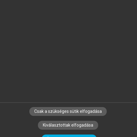
Jelöld meg a számodra fontos részeket, és
készíts
saját
jegyzeteket!
Egyéni előfizetéssel további
MeRSZ+ funkciókat
és
tartalmakat is elérhetsz.
Csak a szükséges sütik elfogadása
SZERZŐKNEK
CÉGEKNEK
KÖNYVTÁROSOKNAK
Kiválasztottak elfogadása
SZERKESZTÉSI ÉS LEKTORÁLÁSI ALAPELVEK