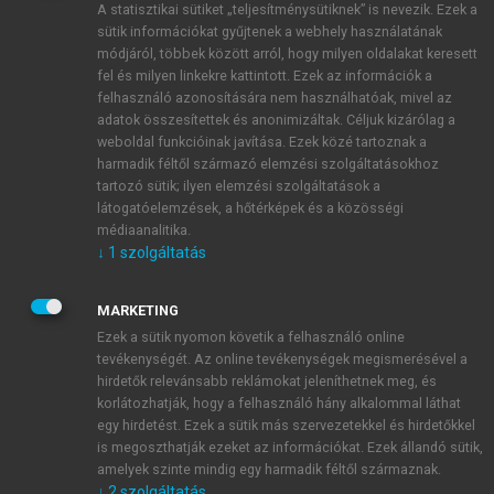
A statisztikai sütiket „teljesítménysütiknek” is nevezik. Ezek a
sütik információkat gyűjtenek a webhely használatának
módjáról, többek között arról, hogy milyen oldalakat keresett
ÚJ FIÓK LÉTREHOZÁSA
fel és milyen linkekre kattintott. Ezek az információk a
1 óra díjmentes hozzáférés
felhasználó azonosítására nem használhatóak, mivel az
adatok összesítettek és anonimizáltak. Céljuk kizárólag a
weboldal funkcióinak javítása. Ezek közé tartoznak a
E-MAIL-CÍM
harmadik féltől származó elemzési szolgáltatásokhoz
tartozó sütik; ilyen elemzési szolgáltatások a
látogatóelemzések, a hőtérképek és a közösségi
NÉV
médiaanalitika.
↓
1
szolgáltatás
JELSZÓ
MARKETING
Ezek a sütik nyomon követik a felhasználó online
tevékenységét. Az online tevékenységek megismerésével a
JELSZÓ ÚJRA
hirdetők relevánsabb reklámokat jeleníthetnek meg, és
korlátozhatják, hogy a felhasználó hány alkalommal láthat
egy hirdetést. Ezek a sütik más szervezetekkel és hirdetőkkel
is megoszthatják ezeket az információkat. Ezek állandó sütik,
Kérek értesítést a MeRSZ újdonságairól, akcióiról.
amelyek szinte mindig egy harmadik féltől származnak.
↓
2
szolgáltatás