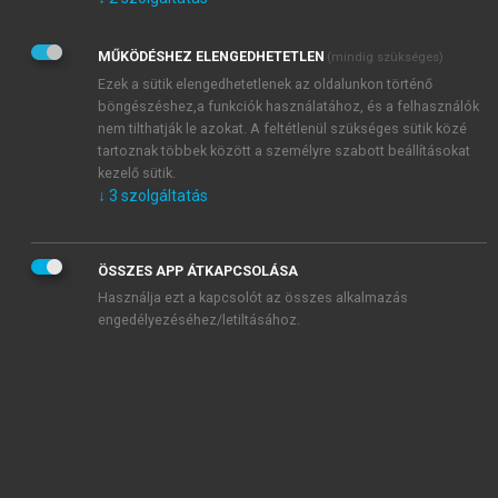
Kérek értesítést az Akadémiai Kiadó Zrt. újdonságairól,
akcióiról.
MŰKÖDÉSHEZ ELENGEDHETETLEN
(mindig szükséges)
Az
Adatkezelési tájékoztatóban
foglaltakat tudomásul
veszem és elfogadom.
Ezek a sütik elengedhetetlenek az oldalunkon történő
Az
Általános vásárlási feltételeket
, valamint a
szotar.net
és a
böngészéshez,a funkciók használatához, és a felhasználók
mersz.hu
oldalak licencszerződéseiben foglaltakat
nem tilthatják le azokat. A feltétlenül szükséges sütik közé
tudomásul veszem és elfogadom.
tartoznak többek között a személyre szabott beállításokat
kezelő sütik.
↓
3
szolgáltatás
KIPRÓBÁLOM
ÖSSZES APP ÁTKAPCSOLÁSA
Használja ezt a kapcsolót az összes alkalmazás
engedélyezéséhez/letiltásához.
MIÉRT ÉRDEMES A MERSZ ONLINE
OKOSKÖNYVTÁRAT HASZNÁLNI?