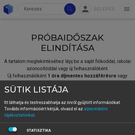
person
search
menu
BELÉPÉS
PRÓBAIDŐSZAK
ELINDÍTÁSA
A tartalom megtekintéséhez lépj be a saját fiókoddal, iskolai
azonosítóddal vagy új felhasználóként.
Új felhasználóként
1 óra díjmentes hozzáférésre
vagy
jogosult.
SÜTIK LISTÁJA
A próbaidőszak elindításához,
jelentkezz
be meglévő
fiókoddal,
vagy hozz létre új fiókot.
Itt láthatja és testreszabhatja az önről gyűjtött információkat.
További információért kérjük, olvasd el az
adatvédelmi
A regisztráció után a
próbaidőszak
automatikusan
elindul.
tájékoztatónkat
.
BELÉPÉS SAJÁT FIÓKKAL
STATISZTIKA