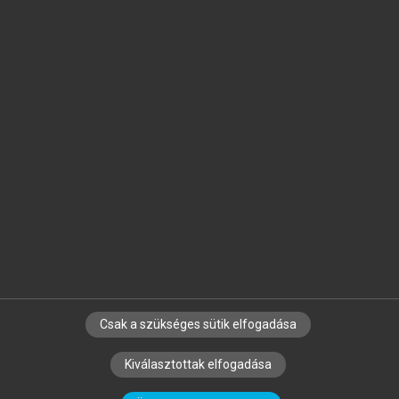
Jelöld meg a számodra fontos részeket, és
készíts
saját
jegyzeteket!
Egyéni előfizetéssel további
MeRSZ+ funkciókat
és
tartalmakat is elérhetsz.
Csak a szükséges sütik elfogadása
SZERZŐKNEK
CÉGEKNEK
KÖNYVTÁROSOKNAK
Kiválasztottak elfogadása
SZERKESZTÉSI ÉS LEKTORÁLÁSI ALAPELVEK