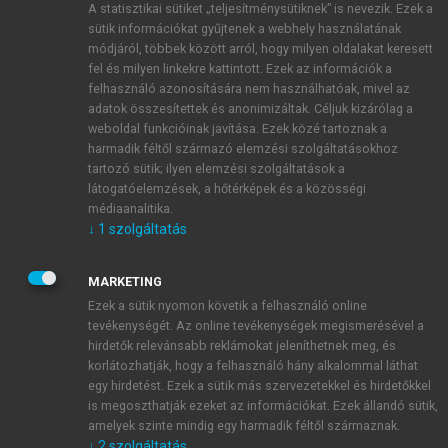
A statisztikai sütiket „teljesítménysütiknek” is nevezik. Ezek a
sütik információkat gyűjtenek a webhely használatának
módjáról, többek között arról, hogy milyen oldalakat keresett
ÚJ FIÓK LÉTREHOZÁSA
fel és milyen linkekre kattintott. Ezek az információk a
1 óra díjmentes hozzáférés
felhasználó azonosítására nem használhatóak, mivel az
adatok összesítettek és anonimizáltak. Céljuk kizárólag a
weboldal funkcióinak javítása. Ezek közé tartoznak a
E-MAIL-CÍM
harmadik féltől származó elemzési szolgáltatásokhoz
tartozó sütik; ilyen elemzési szolgáltatások a
látogatóelemzések, a hőtérképek és a közösségi
NÉV
médiaanalitika.
↓
1
szolgáltatás
JELSZÓ
MARKETING
Ezek a sütik nyomon követik a felhasználó online
tevékenységét. Az online tevékenységek megismerésével a
JELSZÓ ÚJRA
hirdetők relevánsabb reklámokat jeleníthetnek meg, és
korlátozhatják, hogy a felhasználó hány alkalommal láthat
egy hirdetést. Ezek a sütik más szervezetekkel és hirdetőkkel
is megoszthatják ezeket az információkat. Ezek állandó sütik,
Kérek értesítést a MeRSZ újdonságairól, akcióiról.
amelyek szinte mindig egy harmadik féltől származnak.
↓
2
szolgáltatás