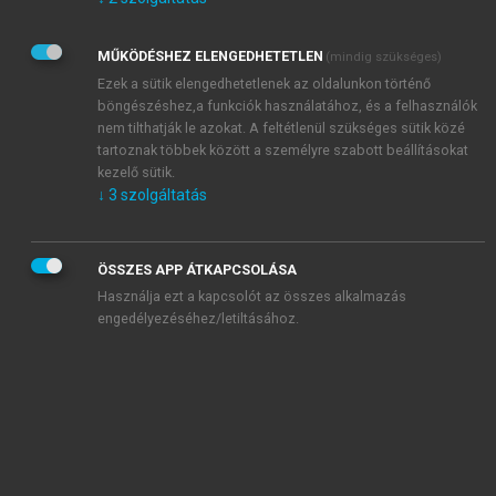
Kérek értesítést az Akadémiai Kiadó Zrt. újdonságairól,
akcióiról.
MŰKÖDÉSHEZ ELENGEDHETETLEN
(mindig szükséges)
Az
Adatkezelési tájékoztatóban
foglaltakat tudomásul
veszem és elfogadom.
Ezek a sütik elengedhetetlenek az oldalunkon történő
Az
Általános vásárlási feltételeket
, valamint a
szotar.net
és a
böngészéshez,a funkciók használatához, és a felhasználók
mersz.hu
oldalak licencszerződéseiben foglaltakat
nem tilthatják le azokat. A feltétlenül szükséges sütik közé
tudomásul veszem és elfogadom.
tartoznak többek között a személyre szabott beállításokat
kezelő sütik.
↓
3
szolgáltatás
KIPRÓBÁLOM
ÖSSZES APP ÁTKAPCSOLÁSA
Használja ezt a kapcsolót az összes alkalmazás
engedélyezéséhez/letiltásához.
MIÉRT ÉRDEMES A MERSZ ONLINE
OKOSKÖNYVTÁRAT HASZNÁLNI?