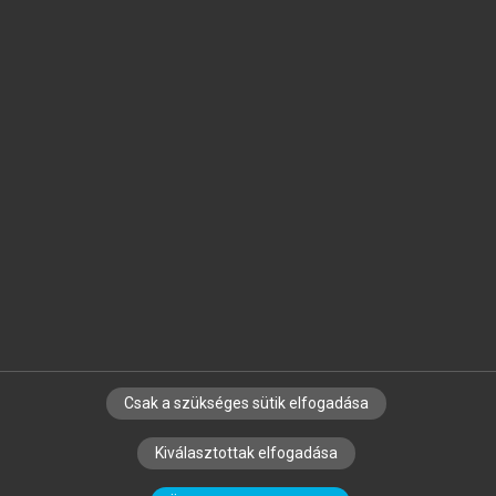
Jelöld meg a számodra fontos részeket, és
készíts
saját
jegyzeteket!
Egyéni előfizetéssel további
MeRSZ+ funkciókat
és
tartalmakat is elérhetsz.
Csak a szükséges sütik elfogadása
SZERZŐKNEK
CÉGEKNEK
KÖNYVTÁROSOKNAK
Kiválasztottak elfogadása
SZERKESZTÉSI ÉS LEKTORÁLÁSI ALAPELVEK