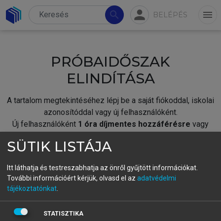
person
search
menu
BELÉPÉS
PRÓBAIDŐSZAK
ELINDÍTÁSA
A tartalom megtekintéséhez lépj be a saját fiókoddal, iskolai
azonosítóddal vagy új felhasználóként.
Új felhasználóként
1 óra díjmentes hozzáférésre
vagy
jogosult.
SÜTIK LISTÁJA
A próbaidőszak elindításához,
jelentkezz
be meglévő
fiókoddal,
vagy hozz létre új fiókot.
Itt láthatja és testreszabhatja az önről gyűjtött információkat.
További információért kérjük, olvasd el az
adatvédelmi
A regisztráció után a
próbaidőszak
automatikusan
elindul.
tájékoztatónkat
.
BELÉPÉS SAJÁT FIÓKKAL
STATISZTIKA