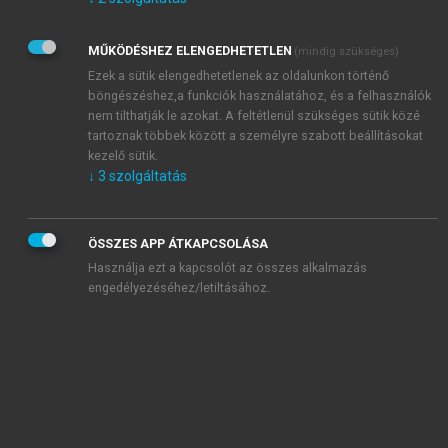
Kérek értesítést az Akadémiai Kiadó Zrt. újdonságairól,
akcióiról.
MŰKÖDÉSHEZ ELENGEDHETETLEN
(mindig szükséges)
Az
Adatkezelési tájékoztatóban
foglaltakat tudomásul
veszem és elfogadom.
Ezek a sütik elengedhetetlenek az oldalunkon történő
Az
Általános vásárlási feltételeket
, valamint a
szotar.net
és a
böngészéshez,a funkciók használatához, és a felhasználók
mersz.hu
oldalak licencszerződéseiben foglaltakat
nem tilthatják le azokat. A feltétlenül szükséges sütik közé
tudomásul veszem és elfogadom.
tartoznak többek között a személyre szabott beállításokat
kezelő sütik.
↓
3
szolgáltatás
KIPRÓBÁLOM
ÖSSZES APP ÁTKAPCSOLÁSA
Használja ezt a kapcsolót az összes alkalmazás
engedélyezéséhez/letiltásához.
MIÉRT ÉRDEMES A MERSZ ONLINE
OKOSKÖNYVTÁRAT HASZNÁLNI?