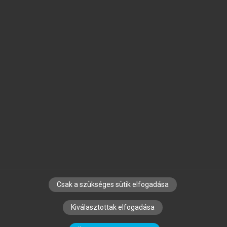
Jelöld meg a számodra fontos részeket, és
készíts
saját
jegyzeteket!
Egyéni előfizetéssel további
MeRSZ+ funkciókat
és
tartalmakat is elérhetsz.
Csak a szükséges sütik elfogadása
SZERZŐKNEK
CÉGEKNEK
KÖNYVTÁROSOKNAK
Kiválasztottak elfogadása
SZERKESZTÉSI ÉS LEKTORÁLÁSI ALAPELVEK