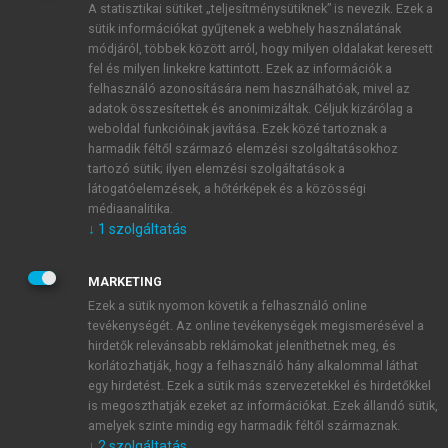
A statisztikai sütiket „teljesítménysütiknek” is nevezik. Ezek a
sütik információkat gyűjtenek a webhely használatának
módjáról, többek között arról, hogy milyen oldalakat keresett
ÚJ FIÓK LÉTREHOZÁSA
fel és milyen linkekre kattintott. Ezek az információk a
1 óra díjmentes hozzáférés
felhasználó azonosítására nem használhatóak, mivel az
adatok összesítettek és anonimizáltak. Céljuk kizárólag a
weboldal funkcióinak javítása. Ezek közé tartoznak a
E-MAIL-CÍM
harmadik féltől származó elemzési szolgáltatásokhoz
tartozó sütik; ilyen elemzési szolgáltatások a
látogatóelemzések, a hőtérképek és a közösségi
NÉV
médiaanalitika.
↓
1
szolgáltatás
JELSZÓ
MARKETING
Ezek a sütik nyomon követik a felhasználó online
tevékenységét. Az online tevékenységek megismerésével a
JELSZÓ ÚJRA
hirdetők relevánsabb reklámokat jeleníthetnek meg, és
korlátozhatják, hogy a felhasználó hány alkalommal láthat
egy hirdetést. Ezek a sütik más szervezetekkel és hirdetőkkel
is megoszthatják ezeket az információkat. Ezek állandó sütik,
Kérek értesítést a MeRSZ újdonságairól, akcióiról.
amelyek szinte mindig egy harmadik féltől származnak.
↓
2
szolgáltatás