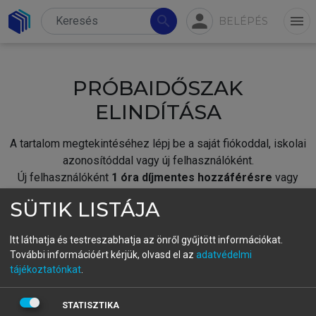
person
search
menu
BELÉPÉS
PRÓBAIDŐSZAK
ELINDÍTÁSA
A tartalom megtekintéséhez lépj be a saját fiókoddal, iskolai
azonosítóddal vagy új felhasználóként.
Új felhasználóként
1 óra díjmentes hozzáférésre
vagy
jogosult.
SÜTIK LISTÁJA
A próbaidőszak elindításához,
jelentkezz
be meglévő
fiókoddal,
vagy hozz létre új fiókot.
Itt láthatja és testreszabhatja az önről gyűjtött információkat.
További információért kérjük, olvasd el az
adatvédelmi
A regisztráció után a
próbaidőszak
automatikusan
elindul.
tájékoztatónkat
.
BELÉPÉS SAJÁT FIÓKKAL
STATISZTIKA