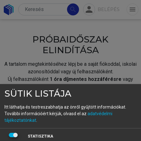
person
search
menu
BELÉPÉS
PRÓBAIDŐSZAK
ELINDÍTÁSA
A tartalom megtekintéséhez lépj be a saját fiókoddal, iskolai
azonosítóddal vagy új felhasználóként.
Új felhasználóként
1 óra díjmentes hozzáférésre
vagy
jogosult.
SÜTIK LISTÁJA
A próbaidőszak elindításához,
jelentkezz
be meglévő
fiókoddal,
vagy hozz létre új fiókot.
Itt láthatja és testreszabhatja az önről gyűjtött információkat.
További információért kérjük, olvasd el az
adatvédelmi
A regisztráció után a
próbaidőszak
automatikusan
elindul.
tájékoztatónkat
.
BELÉPÉS SAJÁT FIÓKKAL
STATISZTIKA