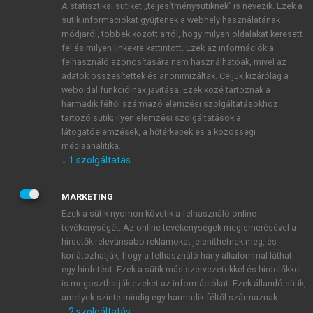
A statisztikai sütiket „teljesítménysütiknek” is nevezik. Ezek a
sütik információkat gyűjtenek a webhely használatának
módjáról, többek között arról, hogy milyen oldalakat keresett
ÚJ FIÓK LÉTREHOZÁSA
fel és milyen linkekre kattintott. Ezek az információk a
1 óra díjmentes hozzáférés
felhasználó azonosítására nem használhatóak, mivel az
adatok összesítettek és anonimizáltak. Céljuk kizárólag a
weboldal funkcióinak javítása. Ezek közé tartoznak a
E-MAIL-CÍM
harmadik féltől származó elemzési szolgáltatásokhoz
tartozó sütik; ilyen elemzési szolgáltatások a
látogatóelemzések, a hőtérképek és a közösségi
NÉV
médiaanalitika.
↓
1
szolgáltatás
JELSZÓ
MARKETING
Ezek a sütik nyomon követik a felhasználó online
tevékenységét. Az online tevékenységek megismerésével a
JELSZÓ ÚJRA
hirdetők relevánsabb reklámokat jeleníthetnek meg, és
korlátozhatják, hogy a felhasználó hány alkalommal láthat
egy hirdetést. Ezek a sütik más szervezetekkel és hirdetőkkel
is megoszthatják ezeket az információkat. Ezek állandó sütik,
Kérek értesítést a MeRSZ újdonságairól, akcióiról.
amelyek szinte mindig egy harmadik féltől származnak.
↓
2
szolgáltatás