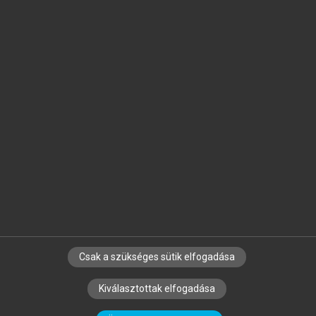
Jelöld meg a számodra fontos részeket, és
készíts
saját
jegyzeteket!
Egyéni előfizetéssel további
MeRSZ+ funkciókat
és
tartalmakat is elérhetsz.
Csak a szükséges sütik elfogadása
SZERZŐKNEK
CÉGEKNEK
KÖNYVTÁROSOKNAK
Kiválasztottak elfogadása
SZERKESZTÉSI ÉS LEKTORÁLÁSI ALAPELVEK