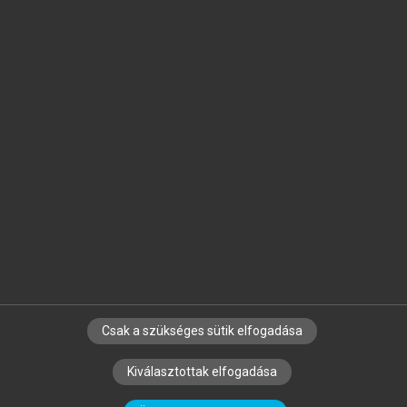
Jelöld meg a számodra fontos részeket, és
készíts
saját
jegyzeteket!
Egyéni előfizetéssel további
MeRSZ+ funkciókat
és
tartalmakat is elérhetsz.
Csak a szükséges sütik elfogadása
SZERZŐKNEK
CÉGEKNEK
KÖNYVTÁROSOKNAK
Kiválasztottak elfogadása
SZERKESZTÉSI ÉS LEKTORÁLÁSI ALAPELVEK