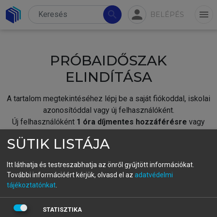
person
search
menu
BELÉPÉS
PRÓBAIDŐSZAK
ELINDÍTÁSA
A tartalom megtekintéséhez lépj be a saját fiókoddal, iskolai
azonosítóddal vagy új felhasználóként.
Új felhasználóként
1 óra díjmentes hozzáférésre
vagy
jogosult.
SÜTIK LISTÁJA
A próbaidőszak elindításához,
jelentkezz
be meglévő
fiókoddal,
vagy hozz létre új fiókot.
Itt láthatja és testreszabhatja az önről gyűjtött információkat.
További információért kérjük, olvasd el az
adatvédelmi
A regisztráció után a
próbaidőszak
automatikusan
elindul.
tájékoztatónkat
.
BELÉPÉS SAJÁT FIÓKKAL
STATISZTIKA