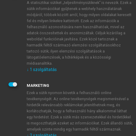
A statisztikai sütiket „teljesítménysütiknek” is nevezik. Ezek a
sütik információkat gyűjtenek a webhely használatának
módjáról, többek között arról, hogy milyen oldalakat keresett
ÚJ FIÓK LÉTREHOZÁSA
fel és milyen linkekre kattintott. Ezek az információk a
1 óra díjmentes hozzáférés
felhasználó azonosítására nem használhatóak, mivel az
adatok összesítettek és anonimizáltak. Céljuk kizárólag a
weboldal funkcióinak javítása. Ezek közé tartoznak a
E-MAIL-CÍM
harmadik féltől származó elemzési szolgáltatásokhoz
tartozó sütik; ilyen elemzési szolgáltatások a
látogatóelemzések, a hőtérképek és a közösségi
NÉV
médiaanalitika.
↓
1
szolgáltatás
JELSZÓ
MARKETING
Ezek a sütik nyomon követik a felhasználó online
tevékenységét. Az online tevékenységek megismerésével a
JELSZÓ ÚJRA
hirdetők relevánsabb reklámokat jeleníthetnek meg, és
korlátozhatják, hogy a felhasználó hány alkalommal láthat
egy hirdetést. Ezek a sütik más szervezetekkel és hirdetőkkel
is megoszthatják ezeket az információkat. Ezek állandó sütik,
Kérek értesítést a MeRSZ újdonságairól, akcióiról.
amelyek szinte mindig egy harmadik féltől származnak.
↓
2
szolgáltatás