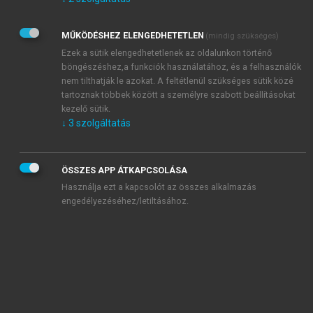
Kérek értesítést az Akadémiai Kiadó Zrt. újdonságairól,
akcióiról.
MŰKÖDÉSHEZ ELENGEDHETETLEN
(mindig szükséges)
Az
Adatkezelési tájékoztatóban
foglaltakat tudomásul
veszem és elfogadom.
Ezek a sütik elengedhetetlenek az oldalunkon történő
Az
Általános vásárlási feltételeket
, valamint a
szotar.net
és a
böngészéshez,a funkciók használatához, és a felhasználók
mersz.hu
oldalak licencszerződéseiben foglaltakat
nem tilthatják le azokat. A feltétlenül szükséges sütik közé
tudomásul veszem és elfogadom.
tartoznak többek között a személyre szabott beállításokat
kezelő sütik.
↓
3
szolgáltatás
KIPRÓBÁLOM
ÖSSZES APP ÁTKAPCSOLÁSA
Használja ezt a kapcsolót az összes alkalmazás
engedélyezéséhez/letiltásához.
MIÉRT ÉRDEMES A MERSZ ONLINE
OKOSKÖNYVTÁRAT HASZNÁLNI?