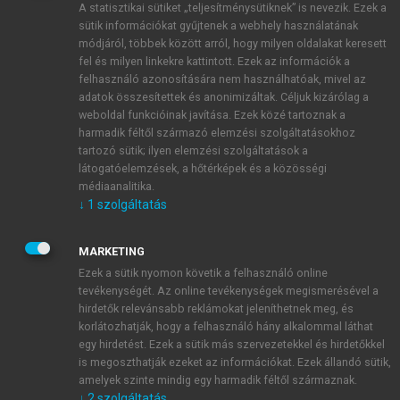
A statisztikai sütiket „teljesítménysütiknek” is nevezik. Ezek a
sütik információkat gyűjtenek a webhely használatának
módjáról, többek között arról, hogy milyen oldalakat keresett
ÚJ FIÓK LÉTREHOZÁSA
fel és milyen linkekre kattintott. Ezek az információk a
1 óra díjmentes hozzáférés
felhasználó azonosítására nem használhatóak, mivel az
adatok összesítettek és anonimizáltak. Céljuk kizárólag a
weboldal funkcióinak javítása. Ezek közé tartoznak a
E-MAIL-CÍM
harmadik féltől származó elemzési szolgáltatásokhoz
tartozó sütik; ilyen elemzési szolgáltatások a
látogatóelemzések, a hőtérképek és a közösségi
NÉV
médiaanalitika.
↓
1
szolgáltatás
JELSZÓ
MARKETING
Ezek a sütik nyomon követik a felhasználó online
tevékenységét. Az online tevékenységek megismerésével a
JELSZÓ ÚJRA
hirdetők relevánsabb reklámokat jeleníthetnek meg, és
korlátozhatják, hogy a felhasználó hány alkalommal láthat
egy hirdetést. Ezek a sütik más szervezetekkel és hirdetőkkel
is megoszthatják ezeket az információkat. Ezek állandó sütik,
Kérek értesítést a MeRSZ újdonságairól, akcióiról.
amelyek szinte mindig egy harmadik féltől származnak.
↓
2
szolgáltatás