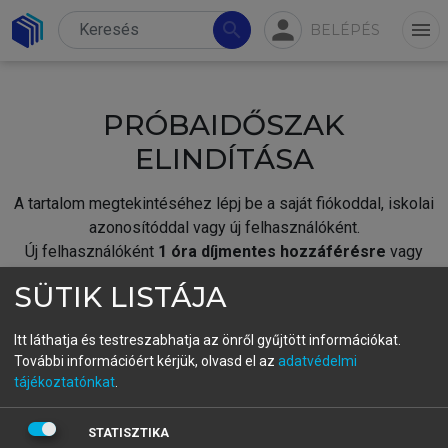
person
search
menu
BELÉPÉS
PRÓBAIDŐSZAK
ELINDÍTÁSA
A tartalom megtekintéséhez lépj be a saját fiókoddal, iskolai
azonosítóddal vagy új felhasználóként.
Új felhasználóként
1 óra díjmentes hozzáférésre
vagy
jogosult.
SÜTIK LISTÁJA
A próbaidőszak elindításához,
jelentkezz
be meglévő
fiókoddal,
vagy hozz létre új fiókot.
Itt láthatja és testreszabhatja az önről gyűjtött információkat.
További információért kérjük, olvasd el az
adatvédelmi
A regisztráció után a
próbaidőszak
automatikusan
elindul.
tájékoztatónkat
.
BELÉPÉS SAJÁT FIÓKKAL
STATISZTIKA