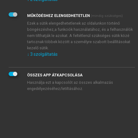
Kérek értesítést az Akadémiai Kiadó Zrt. újdonságairól,
akcióiról.
MŰKÖDÉSHEZ ELENGEDHETETLEN
(mindig szükséges)
Az
Adatkezelési tájékoztatóban
foglaltakat tudomásul
veszem és elfogadom.
Ezek a sütik elengedhetetlenek az oldalunkon történő
Az
Általános vásárlási feltételeket
, valamint a
szotar.net
és a
böngészéshez,a funkciók használatához, és a felhasználók
mersz.hu
oldalak licencszerződéseiben foglaltakat
nem tilthatják le azokat. A feltétlenül szükséges sütik közé
tudomásul veszem és elfogadom.
tartoznak többek között a személyre szabott beállításokat
kezelő sütik.
↓
3
szolgáltatás
KIPRÓBÁLOM
ÖSSZES APP ÁTKAPCSOLÁSA
Használja ezt a kapcsolót az összes alkalmazás
engedélyezéséhez/letiltásához.
MIÉRT ÉRDEMES A MERSZ ONLINE
OKOSKÖNYVTÁRAT HASZNÁLNI?