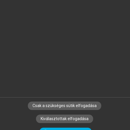
Jelöld meg a számodra fontos részeket, és
készíts
saját
jegyzeteket!
Egyéni előfizetéssel további
MeRSZ+ funkciókat
és
tartalmakat is elérhetsz.
Csak a szükséges sütik elfogadása
SZERZŐKNEK
CÉGEKNEK
KÖNYVTÁROSOKNAK
Kiválasztottak elfogadása
SZERKESZTÉSI ÉS LEKTORÁLÁSI ALAPELVEK