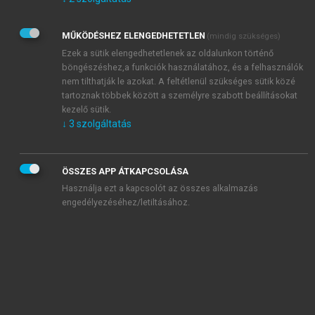
Kérek értesítést az Akadémiai Kiadó Zrt. újdonságairól,
akcióiról.
MŰKÖDÉSHEZ ELENGEDHETETLEN
(mindig szükséges)
Az
Adatkezelési tájékoztatóban
foglaltakat tudomásul
veszem és elfogadom.
Ezek a sütik elengedhetetlenek az oldalunkon történő
Az
Általános vásárlási feltételeket
, valamint a
szotar.net
és a
böngészéshez,a funkciók használatához, és a felhasználók
mersz.hu
oldalak licencszerződéseiben foglaltakat
nem tilthatják le azokat. A feltétlenül szükséges sütik közé
tudomásul veszem és elfogadom.
tartoznak többek között a személyre szabott beállításokat
kezelő sütik.
↓
3
szolgáltatás
KIPRÓBÁLOM
ÖSSZES APP ÁTKAPCSOLÁSA
Használja ezt a kapcsolót az összes alkalmazás
engedélyezéséhez/letiltásához.
MIÉRT ÉRDEMES A MERSZ ONLINE
OKOSKÖNYVTÁRAT HASZNÁLNI?