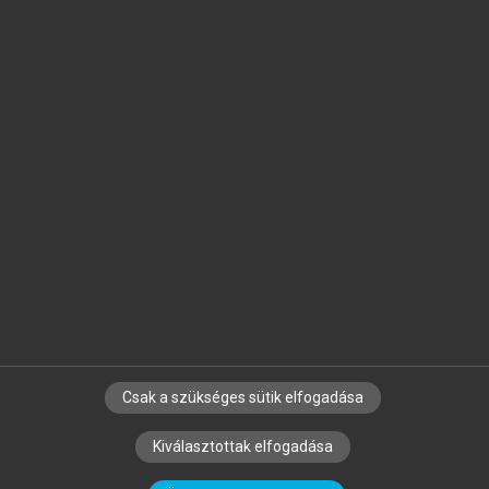
Jelöld meg a számodra fontos részeket, és
készíts
saját
jegyzeteket!
Egyéni előfizetéssel további
MeRSZ+ funkciókat
és
tartalmakat is elérhetsz.
Csak a szükséges sütik elfogadása
SZERZŐKNEK
CÉGEKNEK
KÖNYVTÁROSOKNAK
Kiválasztottak elfogadása
SZERKESZTÉSI ÉS LEKTORÁLÁSI ALAPELVEK