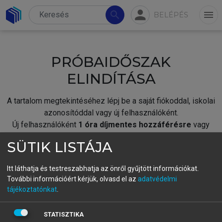
person
search
menu
BELÉPÉS
PRÓBAIDŐSZAK
ELINDÍTÁSA
A tartalom megtekintéséhez lépj be a saját fiókoddal, iskolai
azonosítóddal vagy új felhasználóként.
Új felhasználóként
1 óra díjmentes hozzáférésre
vagy
jogosult.
SÜTIK LISTÁJA
A próbaidőszak elindításához,
jelentkezz
be meglévő
fiókoddal,
vagy hozz létre új fiókot.
Itt láthatja és testreszabhatja az önről gyűjtött információkat.
További információért kérjük, olvasd el az
adatvédelmi
A regisztráció után a
próbaidőszak
automatikusan
elindul.
tájékoztatónkat
.
BELÉPÉS SAJÁT FIÓKKAL
STATISZTIKA