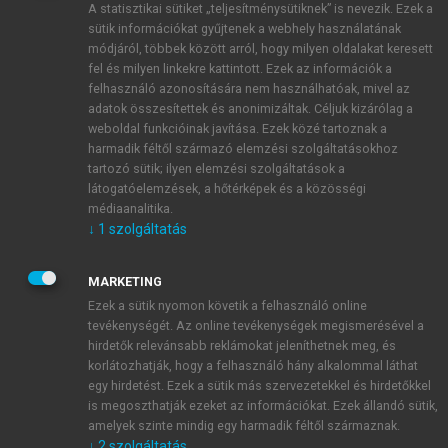
A statisztikai sütiket „teljesítménysütiknek” is nevezik. Ezek a
sütik információkat gyűjtenek a webhely használatának
módjáról, többek között arról, hogy milyen oldalakat keresett
ÚJ FIÓK LÉTREHOZÁSA
fel és milyen linkekre kattintott. Ezek az információk a
1 óra díjmentes hozzáférés
felhasználó azonosítására nem használhatóak, mivel az
adatok összesítettek és anonimizáltak. Céljuk kizárólag a
weboldal funkcióinak javítása. Ezek közé tartoznak a
E-MAIL-CÍM
harmadik féltől származó elemzési szolgáltatásokhoz
tartozó sütik; ilyen elemzési szolgáltatások a
látogatóelemzések, a hőtérképek és a közösségi
NÉV
médiaanalitika.
↓
1
szolgáltatás
JELSZÓ
MARKETING
Ezek a sütik nyomon követik a felhasználó online
tevékenységét. Az online tevékenységek megismerésével a
JELSZÓ ÚJRA
hirdetők relevánsabb reklámokat jeleníthetnek meg, és
korlátozhatják, hogy a felhasználó hány alkalommal láthat
egy hirdetést. Ezek a sütik más szervezetekkel és hirdetőkkel
is megoszthatják ezeket az információkat. Ezek állandó sütik,
Kérek értesítést a MeRSZ újdonságairól, akcióiról.
amelyek szinte mindig egy harmadik féltől származnak.
↓
2
szolgáltatás