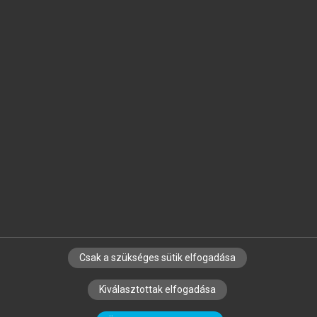
Jelöld meg a számodra fontos részeket, és
készíts
saját
jegyzeteket!
Egyéni előfizetéssel további
MeRSZ+ funkciókat
és
tartalmakat is elérhetsz.
Csak a szükséges sütik elfogadása
SZERZŐKNEK
CÉGEKNEK
KÖNYVTÁROSOKNAK
Kiválasztottak elfogadása
SZERKESZTÉSI ÉS LEKTORÁLÁSI ALAPELVEK