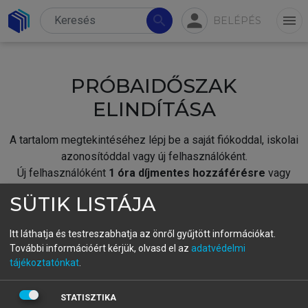
person
search
menu
BELÉPÉS
PRÓBAIDŐSZAK
ELINDÍTÁSA
A tartalom megtekintéséhez lépj be a saját fiókoddal, iskolai
azonosítóddal vagy új felhasználóként.
Új felhasználóként
1 óra díjmentes hozzáférésre
vagy
jogosult.
SÜTIK LISTÁJA
A próbaidőszak elindításához,
jelentkezz
be meglévő
fiókoddal,
vagy hozz létre új fiókot.
Itt láthatja és testreszabhatja az önről gyűjtött információkat.
További információért kérjük, olvasd el az
adatvédelmi
A regisztráció után a
próbaidőszak
automatikusan
elindul.
tájékoztatónkat
.
BELÉPÉS SAJÁT FIÓKKAL
STATISZTIKA