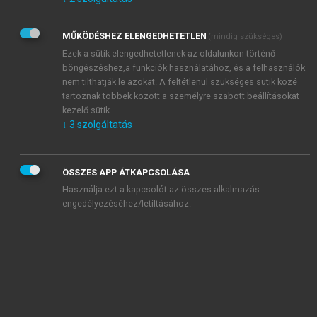
Kérek értesítést az Akadémiai Kiadó Zrt. újdonságairól,
akcióiról.
MŰKÖDÉSHEZ ELENGEDHETETLEN
(mindig szükséges)
Az
Adatkezelési tájékoztatóban
foglaltakat tudomásul
veszem és elfogadom.
Ezek a sütik elengedhetetlenek az oldalunkon történő
Az
Általános vásárlási feltételeket
, valamint a
szotar.net
és a
böngészéshez,a funkciók használatához, és a felhasználók
mersz.hu
oldalak licencszerződéseiben foglaltakat
nem tilthatják le azokat. A feltétlenül szükséges sütik közé
tudomásul veszem és elfogadom.
tartoznak többek között a személyre szabott beállításokat
kezelő sütik.
↓
3
szolgáltatás
KIPRÓBÁLOM
ÖSSZES APP ÁTKAPCSOLÁSA
Használja ezt a kapcsolót az összes alkalmazás
engedélyezéséhez/letiltásához.
MIÉRT ÉRDEMES A MERSZ ONLINE
OKOSKÖNYVTÁRAT HASZNÁLNI?