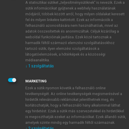
A statisztikai sütiket „teljesítménysütiknek” is nevezik. Ezek a
sütik információkat gyűjtenek a webhely használatának
módjáról, többek között arról, hogy milyen oldalakat keresett
ÚJ FIÓK LÉTREHOZÁSA
fel és milyen linkekre kattintott. Ezek az információk a
1 óra díjmentes hozzáférés
felhasználó azonosítására nem használhatóak, mivel az
adatok összesítettek és anonimizáltak. Céljuk kizárólag a
weboldal funkcióinak javítása. Ezek közé tartoznak a
E-MAIL-CÍM
harmadik féltől származó elemzési szolgáltatásokhoz
tartozó sütik; ilyen elemzési szolgáltatások a
látogatóelemzések, a hőtérképek és a közösségi
NÉV
médiaanalitika.
↓
1
szolgáltatás
JELSZÓ
MARKETING
Ezek a sütik nyomon követik a felhasználó online
tevékenységét. Az online tevékenységek megismerésével a
JELSZÓ ÚJRA
hirdetők relevánsabb reklámokat jeleníthetnek meg, és
korlátozhatják, hogy a felhasználó hány alkalommal láthat
egy hirdetést. Ezek a sütik más szervezetekkel és hirdetőkkel
is megoszthatják ezeket az információkat. Ezek állandó sütik,
Kérek értesítést a MeRSZ újdonságairól, akcióiról.
amelyek szinte mindig egy harmadik féltől származnak.
↓
2
szolgáltatás