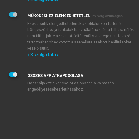
Kérek értesítést az Akadémiai Kiadó Zrt. újdonságairól,
akcióiról.
MŰKÖDÉSHEZ ELENGEDHETETLEN
(mindig szükséges)
Az
Adatkezelési tájékoztatóban
foglaltakat tudomásul
veszem és elfogadom.
Ezek a sütik elengedhetetlenek az oldalunkon történő
Az
Általános vásárlási feltételeket
, valamint a
szotar.net
és a
böngészéshez,a funkciók használatához, és a felhasználók
mersz.hu
oldalak licencszerződéseiben foglaltakat
nem tilthatják le azokat. A feltétlenül szükséges sütik közé
tudomásul veszem és elfogadom.
tartoznak többek között a személyre szabott beállításokat
kezelő sütik.
↓
3
szolgáltatás
KIPRÓBÁLOM
ÖSSZES APP ÁTKAPCSOLÁSA
Használja ezt a kapcsolót az összes alkalmazás
engedélyezéséhez/letiltásához.
MIÉRT ÉRDEMES A MERSZ ONLINE
OKOSKÖNYVTÁRAT HASZNÁLNI?