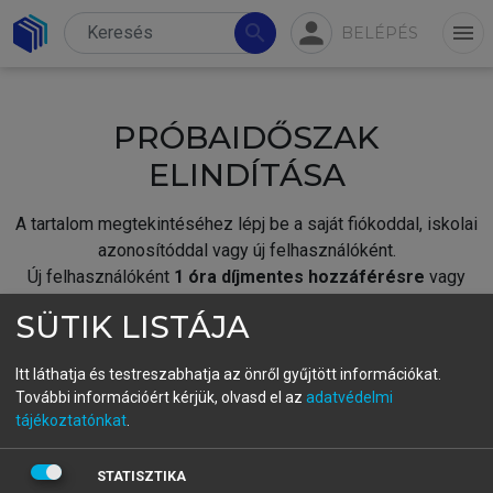
person
search
menu
BELÉPÉS
PRÓBAIDŐSZAK
ELINDÍTÁSA
A tartalom megtekintéséhez lépj be a saját fiókoddal, iskolai
azonosítóddal vagy új felhasználóként.
Új felhasználóként
1 óra díjmentes hozzáférésre
vagy
jogosult.
SÜTIK LISTÁJA
A próbaidőszak elindításához,
jelentkezz
be meglévő
fiókoddal,
vagy hozz létre új fiókot.
Itt láthatja és testreszabhatja az önről gyűjtött információkat.
További információért kérjük, olvasd el az
adatvédelmi
A regisztráció után a
próbaidőszak
automatikusan
elindul.
tájékoztatónkat
.
BELÉPÉS SAJÁT FIÓKKAL
STATISZTIKA