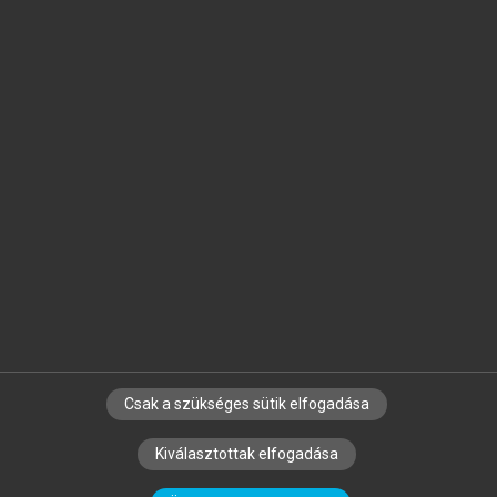
Jelöld meg a számodra fontos részeket, és
készíts
saját
jegyzeteket!
Egyéni előfizetéssel további
MeRSZ+ funkciókat
és
tartalmakat is elérhetsz.
Csak a szükséges sütik elfogadása
SZERZŐKNEK
CÉGEKNEK
KÖNYVTÁROSOKNAK
Kiválasztottak elfogadása
SZERKESZTÉSI ÉS LEKTORÁLÁSI ALAPELVEK