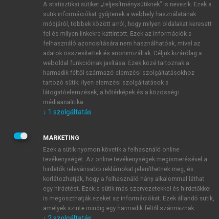
A statisztikai sütiket „teljesítménysütiknek” is nevezik. Ezek a
sütik információkat gyűjtenek a webhely használatának
módjáról, többek között arról, hogy milyen oldalakat keresett
ÚJ FIÓK LÉTREHOZÁSA
fel és milyen linkekre kattintott. Ezek az információk a
1 óra díjmentes hozzáférés
felhasználó azonosítására nem használhatóak, mivel az
adatok összesítettek és anonimizáltak. Céljuk kizárólag a
weboldal funkcióinak javítása. Ezek közé tartoznak a
E-MAIL-CÍM
harmadik féltől származó elemzési szolgáltatásokhoz
tartozó sütik; ilyen elemzési szolgáltatások a
látogatóelemzések, a hőtérképek és a közösségi
NÉV
médiaanalitika.
↓
1
szolgáltatás
JELSZÓ
MARKETING
Ezek a sütik nyomon követik a felhasználó online
tevékenységét. Az online tevékenységek megismerésével a
JELSZÓ ÚJRA
hirdetők relevánsabb reklámokat jeleníthetnek meg, és
korlátozhatják, hogy a felhasználó hány alkalommal láthat
egy hirdetést. Ezek a sütik más szervezetekkel és hirdetőkkel
is megoszthatják ezeket az információkat. Ezek állandó sütik,
Kérek értesítést a MeRSZ újdonságairól, akcióiról.
amelyek szinte mindig egy harmadik féltől származnak.
↓
2
szolgáltatás