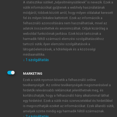
A statisztikai sütiket „teljesítménysütiknek” is nevezik. Ezek a
sütik információkat gyűjtenek a webhely használatának
módjáról, többek között arról, hogy milyen oldalakat keresett
ÚJ FIÓK LÉTREHOZÁSA
fel és milyen linkekre kattintott. Ezek az információk a
1 óra díjmentes hozzáférés
felhasználó azonosítására nem használhatóak, mivel az
adatok összesítettek és anonimizáltak. Céljuk kizárólag a
weboldal funkcióinak javítása. Ezek közé tartoznak a
E-MAIL-CÍM
harmadik féltől származó elemzési szolgáltatásokhoz
tartozó sütik; ilyen elemzési szolgáltatások a
látogatóelemzések, a hőtérképek és a közösségi
NÉV
médiaanalitika.
↓
1
szolgáltatás
JELSZÓ
MARKETING
Ezek a sütik nyomon követik a felhasználó online
tevékenységét. Az online tevékenységek megismerésével a
JELSZÓ ÚJRA
hirdetők relevánsabb reklámokat jeleníthetnek meg, és
korlátozhatják, hogy a felhasználó hány alkalommal láthat
egy hirdetést. Ezek a sütik más szervezetekkel és hirdetőkkel
is megoszthatják ezeket az információkat. Ezek állandó sütik,
Kérek értesítést a MeRSZ újdonságairól, akcióiról.
amelyek szinte mindig egy harmadik féltől származnak.
↓
2
szolgáltatás