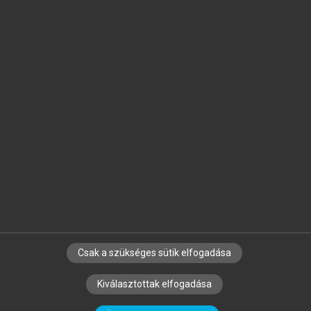
Jelöld meg a számodra fontos részeket, és
készíts
saját
jegyzeteket!
Egyéni előfizetéssel további
MeRSZ+ funkciókat
és
tartalmakat is elérhetsz.
Csak a szükséges sütik elfogadása
SZERZŐKNEK
CÉGEKNEK
KÖNYVTÁROSOKNAK
Kiválasztottak elfogadása
SZERKESZTÉSI ÉS LEKTORÁLÁSI ALAPELVEK