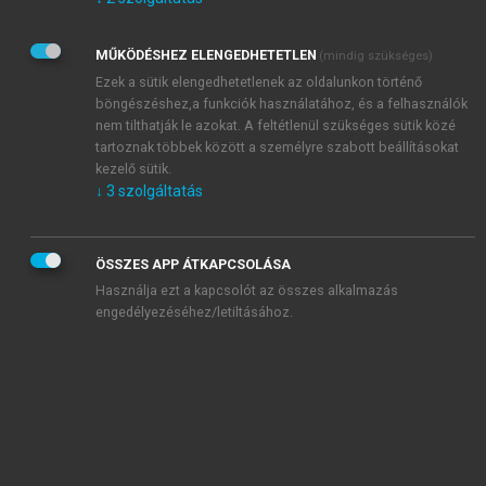
Kérek értesítést az Akadémiai Kiadó Zrt. újdonságairól,
akcióiról.
MŰKÖDÉSHEZ ELENGEDHETETLEN
(mindig szükséges)
Az
Adatkezelési tájékoztatóban
foglaltakat tudomásul
veszem és elfogadom.
Ezek a sütik elengedhetetlenek az oldalunkon történő
Az
Általános vásárlási feltételeket
, valamint a
szotar.net
és a
böngészéshez,a funkciók használatához, és a felhasználók
mersz.hu
oldalak licencszerződéseiben foglaltakat
nem tilthatják le azokat. A feltétlenül szükséges sütik közé
tudomásul veszem és elfogadom.
tartoznak többek között a személyre szabott beállításokat
kezelő sütik.
↓
3
szolgáltatás
KIPRÓBÁLOM
ÖSSZES APP ÁTKAPCSOLÁSA
Használja ezt a kapcsolót az összes alkalmazás
engedélyezéséhez/letiltásához.
MIÉRT ÉRDEMES A MERSZ ONLINE
OKOSKÖNYVTÁRAT HASZNÁLNI?