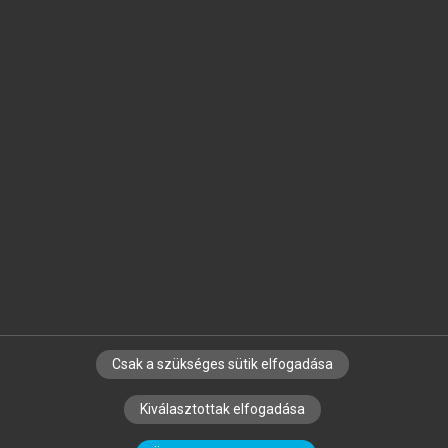
Jelöld meg a számodra fontos részeket, és
készíts
saját
jegyzeteket!
Egyéni előfizetéssel további
MeRSZ+ funkciókat
és
tartalmakat is elérhetsz.
Csak a szükséges sütik elfogadása
SZERZŐKNEK
CÉGEKNEK
KÖNYVTÁROSOKNAK
Kiválasztottak elfogadása
SZERKESZTÉSI ÉS LEKTORÁLÁSI ALAPELVEK