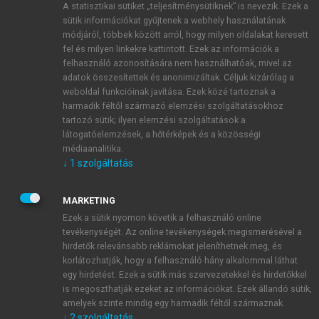
A statisztikai sütiket „teljesítménysütiknek” is nevezik. Ezek a
sütik információkat gyűjtenek a webhely használatának
módjáról, többek között arról, hogy milyen oldalakat keresett
ÚJ FIÓK LÉTREHOZÁSA
fel és milyen linkekre kattintott. Ezek az információk a
1 óra díjmentes hozzáférés
felhasználó azonosítására nem használhatóak, mivel az
adatok összesítettek és anonimizáltak. Céljuk kizárólag a
weboldal funkcióinak javítása. Ezek közé tartoznak a
E-MAIL-CÍM
harmadik féltől származó elemzési szolgáltatásokhoz
tartozó sütik; ilyen elemzési szolgáltatások a
látogatóelemzések, a hőtérképek és a közösségi
NÉV
médiaanalitika.
↓
1
szolgáltatás
JELSZÓ
MARKETING
Ezek a sütik nyomon követik a felhasználó online
tevékenységét. Az online tevékenységek megismerésével a
JELSZÓ ÚJRA
hirdetők relevánsabb reklámokat jeleníthetnek meg, és
korlátozhatják, hogy a felhasználó hány alkalommal láthat
egy hirdetést. Ezek a sütik más szervezetekkel és hirdetőkkel
is megoszthatják ezeket az információkat. Ezek állandó sütik,
Kérek értesítést a MeRSZ újdonságairól, akcióiról.
amelyek szinte mindig egy harmadik féltől származnak.
↓
2
szolgáltatás