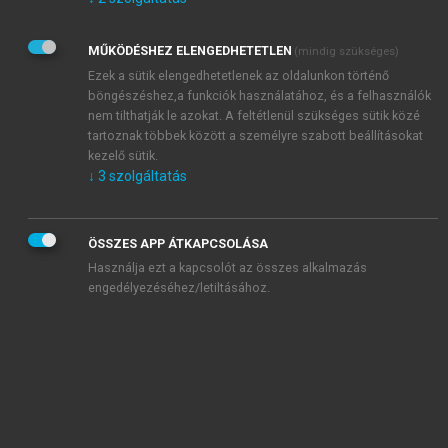
Kérek értesítést az Akadémiai Kiadó Zrt. újdonságairól,
akcióiról.
MŰKÖDÉSHEZ ELENGEDHETETLEN
(mindig szükséges)
Az
Adatkezelési tájékoztatóban
foglaltakat tudomásul
veszem és elfogadom.
Ezek a sütik elengedhetetlenek az oldalunkon történő
Az
Általános vásárlási feltételeket
, valamint a
szotar.net
és a
böngészéshez,a funkciók használatához, és a felhasználók
mersz.hu
oldalak licencszerződéseiben foglaltakat
nem tilthatják le azokat. A feltétlenül szükséges sütik közé
tudomásul veszem és elfogadom.
tartoznak többek között a személyre szabott beállításokat
kezelő sütik.
↓
3
szolgáltatás
KIPRÓBÁLOM
ÖSSZES APP ÁTKAPCSOLÁSA
Használja ezt a kapcsolót az összes alkalmazás
engedélyezéséhez/letiltásához.
MIÉRT ÉRDEMES A MERSZ ONLINE
OKOSKÖNYVTÁRAT HASZNÁLNI?