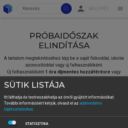
person
search
menu
BELÉPÉS
PRÓBAIDŐSZAK
ELINDÍTÁSA
A tartalom megtekintéséhez lépj be a saját fiókoddal, iskolai
azonosítóddal vagy új felhasználóként.
Új felhasználóként
1 óra díjmentes hozzáférésre
vagy
jogosult.
SÜTIK LISTÁJA
A próbaidőszak elindításához,
jelentkezz
be meglévő
fiókoddal,
vagy hozz létre új fiókot.
Itt láthatja és testreszabhatja az önről gyűjtött információkat.
További információért kérjük, olvasd el az
adatvédelmi
A regisztráció után a
próbaidőszak
automatikusan
elindul.
tájékoztatónkat
.
BELÉPÉS SAJÁT FIÓKKAL
STATISZTIKA