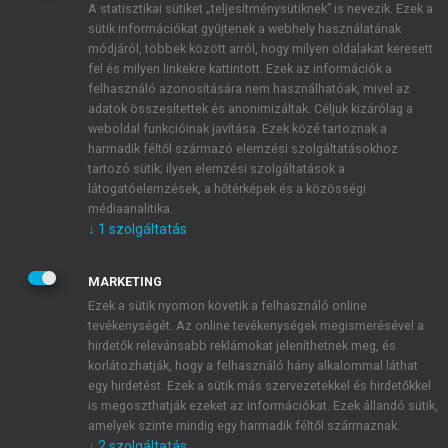
A statisztikai sütiket „teljesítménysütiknek” is nevezik. Ezek a
sütik információkat gyűjtenek a webhely használatának
módjáról, többek között arról, hogy milyen oldalakat keresett
ÚJ FIÓK LÉTREHOZÁSA
fel és milyen linkekre kattintott. Ezek az információk a
1 óra díjmentes hozzáférés
felhasználó azonosítására nem használhatóak, mivel az
adatok összesítettek és anonimizáltak. Céljuk kizárólag a
weboldal funkcióinak javítása. Ezek közé tartoznak a
E-MAIL-CÍM
harmadik féltől származó elemzési szolgáltatásokhoz
tartozó sütik; ilyen elemzési szolgáltatások a
látogatóelemzések, a hőtérképek és a közösségi
NÉV
médiaanalitika.
↓
1
szolgáltatás
JELSZÓ
MARKETING
Ezek a sütik nyomon követik a felhasználó online
tevékenységét. Az online tevékenységek megismerésével a
JELSZÓ ÚJRA
hirdetők relevánsabb reklámokat jeleníthetnek meg, és
korlátozhatják, hogy a felhasználó hány alkalommal láthat
egy hirdetést. Ezek a sütik más szervezetekkel és hirdetőkkel
is megoszthatják ezeket az információkat. Ezek állandó sütik,
Kérek értesítést a MeRSZ újdonságairól, akcióiról.
amelyek szinte mindig egy harmadik féltől származnak.
↓
2
szolgáltatás