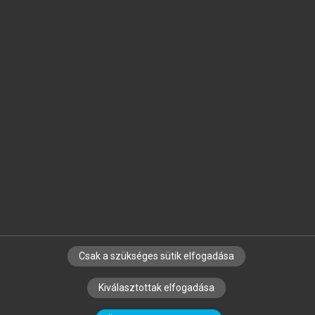
Jelöld meg a számodra fontos részeket, és
készíts
saját
jegyzeteket!
Egyéni előfizetéssel további
MeRSZ+ funkciókat
és
tartalmakat is elérhetsz.
Csak a szükséges sütik elfogadása
SZERZŐKNEK
CÉGEKNEK
KÖNYVTÁROSOKNAK
Kiválasztottak elfogadása
SZERKESZTÉSI ÉS LEKTORÁLÁSI ALAPELVEK