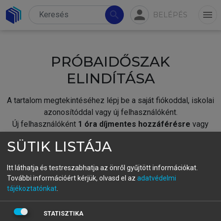
person
search
menu
BELÉPÉS
PRÓBAIDŐSZAK
ELINDÍTÁSA
A tartalom megtekintéséhez lépj be a saját fiókoddal, iskolai
azonosítóddal vagy új felhasználóként.
Új felhasználóként
1 óra díjmentes hozzáférésre
vagy
jogosult.
SÜTIK LISTÁJA
A próbaidőszak elindításához,
jelentkezz
be meglévő
fiókoddal,
vagy hozz létre új fiókot.
Itt láthatja és testreszabhatja az önről gyűjtött információkat.
További információért kérjük, olvasd el az
adatvédelmi
A regisztráció után a
próbaidőszak
automatikusan
elindul.
tájékoztatónkat
.
BELÉPÉS SAJÁT FIÓKKAL
STATISZTIKA