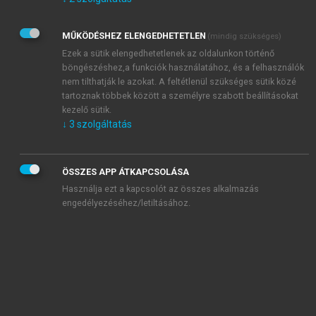
Kérek értesítést az Akadémiai Kiadó Zrt. újdonságairól,
akcióiról.
MŰKÖDÉSHEZ ELENGEDHETETLEN
(mindig szükséges)
Az
Adatkezelési tájékoztatóban
foglaltakat tudomásul
veszem és elfogadom.
Ezek a sütik elengedhetetlenek az oldalunkon történő
Az
Általános vásárlási feltételeket
, valamint a
szotar.net
és a
böngészéshez,a funkciók használatához, és a felhasználók
mersz.hu
oldalak licencszerződéseiben foglaltakat
nem tilthatják le azokat. A feltétlenül szükséges sütik közé
tudomásul veszem és elfogadom.
tartoznak többek között a személyre szabott beállításokat
kezelő sütik.
↓
3
szolgáltatás
KIPRÓBÁLOM
ÖSSZES APP ÁTKAPCSOLÁSA
Használja ezt a kapcsolót az összes alkalmazás
engedélyezéséhez/letiltásához.
MIÉRT ÉRDEMES A MERSZ ONLINE
OKOSKÖNYVTÁRAT HASZNÁLNI?