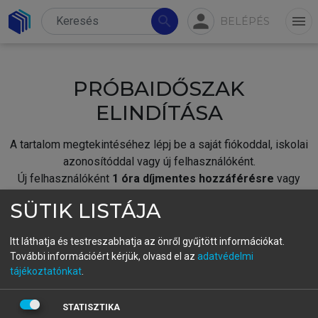
person
search
menu
BELÉPÉS
PRÓBAIDŐSZAK
ELINDÍTÁSA
A tartalom megtekintéséhez lépj be a saját fiókoddal, iskolai
azonosítóddal vagy új felhasználóként.
Új felhasználóként
1 óra díjmentes hozzáférésre
vagy
jogosult.
SÜTIK LISTÁJA
A próbaidőszak elindításához,
jelentkezz
be meglévő
fiókoddal,
vagy hozz létre új fiókot.
Itt láthatja és testreszabhatja az önről gyűjtött információkat.
További információért kérjük, olvasd el az
adatvédelmi
A regisztráció után a
próbaidőszak
automatikusan
elindul.
tájékoztatónkat
.
BELÉPÉS SAJÁT FIÓKKAL
STATISZTIKA