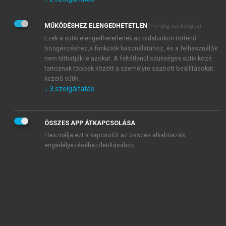
Kérek értesítést az Akadémiai Kiadó Zrt. újdonságairól,
akcióiról.
MŰKÖDÉSHEZ ELENGEDHETETLEN
(mindig szükséges)
Az
Adatkezelési tájékoztatóban
foglaltakat tudomásul
veszem és elfogadom.
Ezek a sütik elengedhetetlenek az oldalunkon történő
Az
Általános vásárlási feltételeket
, valamint a
szotar.net
és a
böngészéshez,a funkciók használatához, és a felhasználók
mersz.hu
oldalak licencszerződéseiben foglaltakat
nem tilthatják le azokat. A feltétlenül szükséges sütik közé
tudomásul veszem és elfogadom.
tartoznak többek között a személyre szabott beállításokat
kezelő sütik.
↓
3
szolgáltatás
KIPRÓBÁLOM
ÖSSZES APP ÁTKAPCSOLÁSA
Használja ezt a kapcsolót az összes alkalmazás
engedélyezéséhez/letiltásához.
MIÉRT ÉRDEMES A MERSZ ONLINE
OKOSKÖNYVTÁRAT HASZNÁLNI?