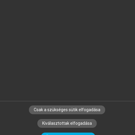
Jelöld meg a számodra fontos részeket, és
készíts
saját
jegyzeteket!
Egyéni előfizetéssel további
MeRSZ+ funkciókat
és
tartalmakat is elérhetsz.
Csak a szükséges sütik elfogadása
SZERZŐKNEK
CÉGEKNEK
KÖNYVTÁROSOKNAK
Kiválasztottak elfogadása
SZERKESZTÉSI ÉS LEKTORÁLÁSI ALAPELVEK