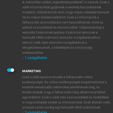
A statisztikai sütiket „teljesítménysütiknek” is nevezik. Ezek a
sütik információkat gyűjtenek a webhely használatának
módjáról, többek között arról, hogy milyen oldalakat keresett
ÚJ FIÓK LÉTREHOZÁSA
fel és milyen linkekre kattintott. Ezek az információk a
1 óra díjmentes hozzáférés
felhasználó azonosítására nem használhatóak, mivel az
adatok összesítettek és anonimizáltak. Céljuk kizárólag a
weboldal funkcióinak javítása. Ezek közé tartoznak a
E-MAIL-CÍM
harmadik féltől származó elemzési szolgáltatásokhoz
tartozó sütik; ilyen elemzési szolgáltatások a
látogatóelemzések, a hőtérképek és a közösségi
NÉV
médiaanalitika.
↓
1
szolgáltatás
JELSZÓ
MARKETING
Ezek a sütik nyomon követik a felhasználó online
tevékenységét. Az online tevékenységek megismerésével a
JELSZÓ ÚJRA
hirdetők relevánsabb reklámokat jeleníthetnek meg, és
korlátozhatják, hogy a felhasználó hány alkalommal láthat
egy hirdetést. Ezek a sütik más szervezetekkel és hirdetőkkel
is megoszthatják ezeket az információkat. Ezek állandó sütik,
Kérek értesítést a MeRSZ újdonságairól, akcióiról.
amelyek szinte mindig egy harmadik féltől származnak.
↓
2
szolgáltatás