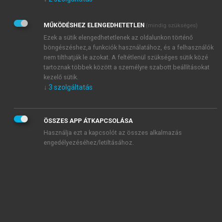
Kérek értesítést az Akadémiai Kiadó Zrt. újdonságairól,
akcióiról.
MŰKÖDÉSHEZ ELENGEDHETETLEN
(mindig szükséges)
Az
Adatkezelési tájékoztatóban
foglaltakat tudomásul
veszem és elfogadom.
Ezek a sütik elengedhetetlenek az oldalunkon történő
Az
Általános vásárlási feltételeket
, valamint a
szotar.net
és a
böngészéshez,a funkciók használatához, és a felhasználók
mersz.hu
oldalak licencszerződéseiben foglaltakat
nem tilthatják le azokat. A feltétlenül szükséges sütik közé
tudomásul veszem és elfogadom.
tartoznak többek között a személyre szabott beállításokat
kezelő sütik.
↓
3
szolgáltatás
KIPRÓBÁLOM
ÖSSZES APP ÁTKAPCSOLÁSA
Használja ezt a kapcsolót az összes alkalmazás
engedélyezéséhez/letiltásához.
MIÉRT ÉRDEMES A MERSZ ONLINE
OKOSKÖNYVTÁRAT HASZNÁLNI?