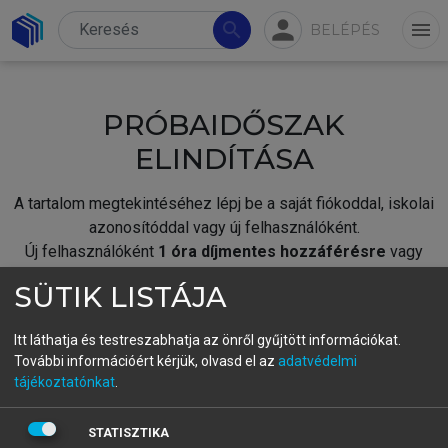
person
search
menu
BELÉPÉS
PRÓBAIDŐSZAK
ELINDÍTÁSA
A tartalom megtekintéséhez lépj be a saját fiókoddal, iskolai
azonosítóddal vagy új felhasználóként.
Új felhasználóként
1 óra díjmentes hozzáférésre
vagy
jogosult.
SÜTIK LISTÁJA
A próbaidőszak elindításához,
jelentkezz
be meglévő
fiókoddal,
vagy hozz létre új fiókot.
Itt láthatja és testreszabhatja az önről gyűjtött információkat.
További információért kérjük, olvasd el az
adatvédelmi
A regisztráció után a
próbaidőszak
automatikusan
elindul.
tájékoztatónkat
.
BELÉPÉS SAJÁT FIÓKKAL
STATISZTIKA