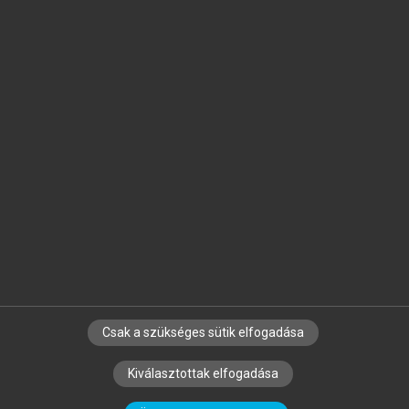
Jelöld meg a számodra fontos részeket, és
készíts
saját
jegyzeteket!
Egyéni előfizetéssel további
MeRSZ+ funkciókat
és
tartalmakat is elérhetsz.
Csak a szükséges sütik elfogadása
SZERZŐKNEK
CÉGEKNEK
KÖNYVTÁROSOKNAK
Kiválasztottak elfogadása
SZERKESZTÉSI ÉS LEKTORÁLÁSI ALAPELVEK