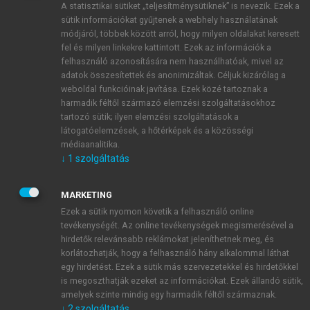
A statisztikai sütiket „teljesítménysütiknek” is nevezik. Ezek a
sütik információkat gyűjtenek a webhely használatának
módjáról, többek között arról, hogy milyen oldalakat keresett
ÚJ FIÓK LÉTREHOZÁSA
fel és milyen linkekre kattintott. Ezek az információk a
1 óra díjmentes hozzáférés
felhasználó azonosítására nem használhatóak, mivel az
adatok összesítettek és anonimizáltak. Céljuk kizárólag a
weboldal funkcióinak javítása. Ezek közé tartoznak a
E-MAIL-CÍM
harmadik féltől származó elemzési szolgáltatásokhoz
tartozó sütik; ilyen elemzési szolgáltatások a
látogatóelemzések, a hőtérképek és a közösségi
NÉV
médiaanalitika.
↓
1
szolgáltatás
JELSZÓ
MARKETING
Ezek a sütik nyomon követik a felhasználó online
tevékenységét. Az online tevékenységek megismerésével a
JELSZÓ ÚJRA
hirdetők relevánsabb reklámokat jeleníthetnek meg, és
korlátozhatják, hogy a felhasználó hány alkalommal láthat
egy hirdetést. Ezek a sütik más szervezetekkel és hirdetőkkel
is megoszthatják ezeket az információkat. Ezek állandó sütik,
Kérek értesítést a MeRSZ újdonságairól, akcióiról.
amelyek szinte mindig egy harmadik féltől származnak.
↓
2
szolgáltatás