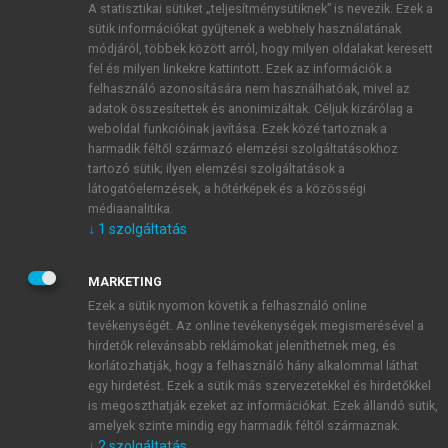
A statisztikai sütiket „teljesítménysütiknek” is nevezik. Ezek a
sütik információkat gyűjtenek a webhely használatának
módjáról, többek között arról, hogy milyen oldalakat keresett
ÚJ FIÓK LÉTREHOZÁSA
fel és milyen linkekre kattintott. Ezek az információk a
1 óra díjmentes hozzáférés
felhasználó azonosítására nem használhatóak, mivel az
adatok összesítettek és anonimizáltak. Céljuk kizárólag a
weboldal funkcióinak javítása. Ezek közé tartoznak a
E-MAIL-CÍM
harmadik féltől származó elemzési szolgáltatásokhoz
tartozó sütik; ilyen elemzési szolgáltatások a
látogatóelemzések, a hőtérképek és a közösségi
NÉV
médiaanalitika.
↓
1
szolgáltatás
JELSZÓ
MARKETING
Ezek a sütik nyomon követik a felhasználó online
tevékenységét. Az online tevékenységek megismerésével a
JELSZÓ ÚJRA
hirdetők relevánsabb reklámokat jeleníthetnek meg, és
korlátozhatják, hogy a felhasználó hány alkalommal láthat
egy hirdetést. Ezek a sütik más szervezetekkel és hirdetőkkel
is megoszthatják ezeket az információkat. Ezek állandó sütik,
Kérek értesítést a MeRSZ újdonságairól, akcióiról.
amelyek szinte mindig egy harmadik féltől származnak.
↓
2
szolgáltatás