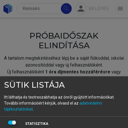
person
search
menu
BELÉPÉS
PRÓBAIDŐSZAK
ELINDÍTÁSA
A tartalom megtekintéséhez lépj be a saját fiókoddal, iskolai
azonosítóddal vagy új felhasználóként.
Új felhasználóként
1 óra díjmentes hozzáférésre
vagy
jogosult.
SÜTIK LISTÁJA
A próbaidőszak elindításához,
jelentkezz
be meglévő
fiókoddal,
vagy hozz létre új fiókot.
Itt láthatja és testreszabhatja az önről gyűjtött információkat.
További információért kérjük, olvasd el az
adatvédelmi
A regisztráció után a
próbaidőszak
automatikusan
elindul.
tájékoztatónkat
.
BELÉPÉS SAJÁT FIÓKKAL
STATISZTIKA