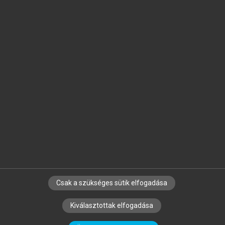
Jelöld meg a számodra fontos részeket, és
készíts
saját
jegyzeteket!
Egyéni előfizetéssel további
MeRSZ+ funkciókat
és
tartalmakat is elérhetsz.
Csak a szükséges sütik elfogadása
SZERZŐKNEK
CÉGEKNEK
KÖNYVTÁROSOKNAK
Kiválasztottak elfogadása
SZERKESZTÉSI ÉS LEKTORÁLÁSI ALAPELVEK