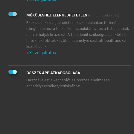
Kérek értesítést az Akadémiai Kiadó Zrt. újdonságairól,
akcióiról.
MŰKÖDÉSHEZ ELENGEDHETETLEN
(mindig szükséges)
Az
Adatkezelési tájékoztatóban
foglaltakat tudomásul
veszem és elfogadom.
Ezek a sütik elengedhetetlenek az oldalunkon történő
Az
Általános vásárlási feltételeket
, valamint a
szotar.net
és a
böngészéshez,a funkciók használatához, és a felhasználók
mersz.hu
oldalak licencszerződéseiben foglaltakat
nem tilthatják le azokat. A feltétlenül szükséges sütik közé
tudomásul veszem és elfogadom.
tartoznak többek között a személyre szabott beállításokat
kezelő sütik.
↓
3
szolgáltatás
KIPRÓBÁLOM
ÖSSZES APP ÁTKAPCSOLÁSA
Használja ezt a kapcsolót az összes alkalmazás
engedélyezéséhez/letiltásához.
MIÉRT ÉRDEMES A MERSZ ONLINE
OKOSKÖNYVTÁRAT HASZNÁLNI?