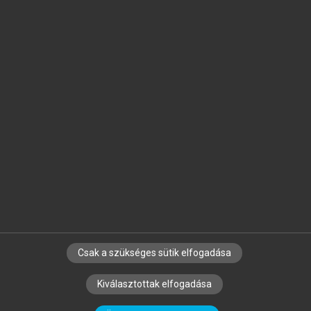
Jelöld meg a számodra fontos részeket, és
készíts
saját
jegyzeteket!
Egyéni előfizetéssel további
MeRSZ+ funkciókat
és
tartalmakat is elérhetsz.
Csak a szükséges sütik elfogadása
SZERZŐKNEK
CÉGEKNEK
KÖNYVTÁROSOKNAK
Kiválasztottak elfogadása
SZERKESZTÉSI ÉS LEKTORÁLÁSI ALAPELVEK