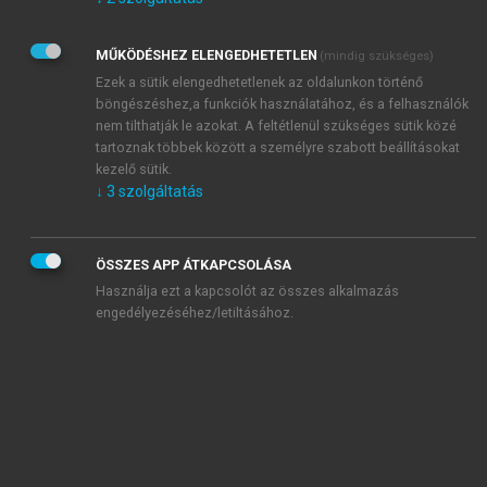
Kérek értesítést az Akadémiai Kiadó Zrt. újdonságairól,
akcióiról.
MŰKÖDÉSHEZ ELENGEDHETETLEN
(mindig szükséges)
Az
Adatkezelési tájékoztatóban
foglaltakat tudomásul
veszem és elfogadom.
Ezek a sütik elengedhetetlenek az oldalunkon történő
Az
Általános vásárlási feltételeket
, valamint a
szotar.net
és a
böngészéshez,a funkciók használatához, és a felhasználók
mersz.hu
oldalak licencszerződéseiben foglaltakat
nem tilthatják le azokat. A feltétlenül szükséges sütik közé
tudomásul veszem és elfogadom.
tartoznak többek között a személyre szabott beállításokat
kezelő sütik.
↓
3
szolgáltatás
KIPRÓBÁLOM
ÖSSZES APP ÁTKAPCSOLÁSA
Használja ezt a kapcsolót az összes alkalmazás
engedélyezéséhez/letiltásához.
MIÉRT ÉRDEMES A MERSZ ONLINE
OKOSKÖNYVTÁRAT HASZNÁLNI?