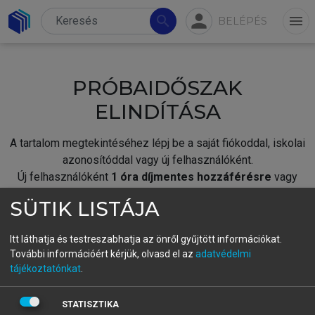
person
search
menu
BELÉPÉS
PRÓBAIDŐSZAK
ELINDÍTÁSA
A tartalom megtekintéséhez lépj be a saját fiókoddal, iskolai
azonosítóddal vagy új felhasználóként.
Új felhasználóként
1 óra díjmentes hozzáférésre
vagy
jogosult.
SÜTIK LISTÁJA
A próbaidőszak elindításához,
jelentkezz
be meglévő
fiókoddal,
vagy hozz létre új fiókot.
Itt láthatja és testreszabhatja az önről gyűjtött információkat.
További információért kérjük, olvasd el az
adatvédelmi
A regisztráció után a
próbaidőszak
automatikusan
elindul.
tájékoztatónkat
.
BELÉPÉS SAJÁT FIÓKKAL
STATISZTIKA