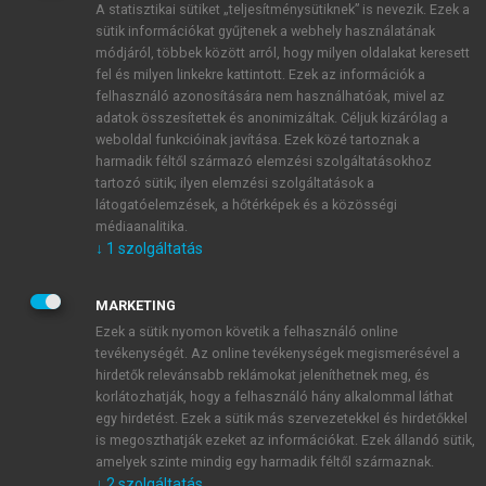
A statisztikai sütiket „teljesítménysütiknek” is nevezik. Ezek a
sütik információkat gyűjtenek a webhely használatának
módjáról, többek között arról, hogy milyen oldalakat keresett
ÚJ FIÓK LÉTREHOZÁSA
fel és milyen linkekre kattintott. Ezek az információk a
1 óra díjmentes hozzáférés
felhasználó azonosítására nem használhatóak, mivel az
adatok összesítettek és anonimizáltak. Céljuk kizárólag a
weboldal funkcióinak javítása. Ezek közé tartoznak a
E-MAIL-CÍM
harmadik féltől származó elemzési szolgáltatásokhoz
tartozó sütik; ilyen elemzési szolgáltatások a
látogatóelemzések, a hőtérképek és a közösségi
NÉV
médiaanalitika.
↓
1
szolgáltatás
JELSZÓ
MARKETING
Ezek a sütik nyomon követik a felhasználó online
tevékenységét. Az online tevékenységek megismerésével a
JELSZÓ ÚJRA
hirdetők relevánsabb reklámokat jeleníthetnek meg, és
korlátozhatják, hogy a felhasználó hány alkalommal láthat
egy hirdetést. Ezek a sütik más szervezetekkel és hirdetőkkel
is megoszthatják ezeket az információkat. Ezek állandó sütik,
Kérek értesítést a MeRSZ újdonságairól, akcióiról.
amelyek szinte mindig egy harmadik féltől származnak.
↓
2
szolgáltatás