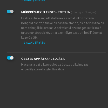
Kérek értesítést az Akadémiai Kiadó Zrt. újdonságairól,
akcióiról.
MŰKÖDÉSHEZ ELENGEDHETETLEN
(mindig szükséges)
Az
Adatkezelési tájékoztatóban
foglaltakat tudomásul
veszem és elfogadom.
Ezek a sütik elengedhetetlenek az oldalunkon történő
Az
Általános vásárlási feltételeket
, valamint a
szotar.net
és a
böngészéshez,a funkciók használatához, és a felhasználók
mersz.hu
oldalak licencszerződéseiben foglaltakat
nem tilthatják le azokat. A feltétlenül szükséges sütik közé
tudomásul veszem és elfogadom.
tartoznak többek között a személyre szabott beállításokat
kezelő sütik.
↓
3
szolgáltatás
KIPRÓBÁLOM
ÖSSZES APP ÁTKAPCSOLÁSA
Használja ezt a kapcsolót az összes alkalmazás
engedélyezéséhez/letiltásához.
MIÉRT ÉRDEMES A MERSZ ONLINE
OKOSKÖNYVTÁRAT HASZNÁLNI?