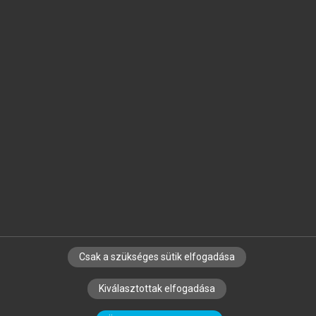
Jelöld meg a számodra fontos részeket, és
készíts
saját
jegyzeteket!
Egyéni előfizetéssel további
MeRSZ+ funkciókat
és
tartalmakat is elérhetsz.
Csak a szükséges sütik elfogadása
SZERZŐKNEK
CÉGEKNEK
KÖNYVTÁROSOKNAK
Kiválasztottak elfogadása
SZERKESZTÉSI ÉS LEKTORÁLÁSI ALAPELVEK