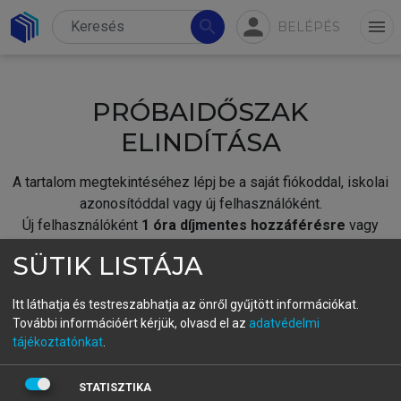
person
search
menu
BELÉPÉS
PRÓBAIDŐSZAK
ELINDÍTÁSA
A tartalom megtekintéséhez lépj be a saját fiókoddal, iskolai
azonosítóddal vagy új felhasználóként.
Új felhasználóként
1 óra díjmentes hozzáférésre
vagy
jogosult.
SÜTIK LISTÁJA
A próbaidőszak elindításához,
jelentkezz
be meglévő
fiókoddal,
vagy hozz létre új fiókot.
Itt láthatja és testreszabhatja az önről gyűjtött információkat.
További információért kérjük, olvasd el az
adatvédelmi
A regisztráció után a
próbaidőszak
automatikusan
elindul.
tájékoztatónkat
.
BELÉPÉS SAJÁT FIÓKKAL
STATISZTIKA