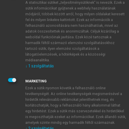
A statisztikai sütiket „teljesítménysütiknek” is nevezik. Ezek a
sütik információkat gyűjtenek a webhely használatának
módjáról, többek között arról, hogy milyen oldalakat keresett
ÚJ FIÓK LÉTREHOZÁSA
fel és milyen linkekre kattintott. Ezek az információk a
1 óra díjmentes hozzáférés
felhasználó azonosítására nem használhatóak, mivel az
adatok összesítettek és anonimizáltak. Céljuk kizárólag a
weboldal funkcióinak javítása. Ezek közé tartoznak a
E-MAIL-CÍM
harmadik féltől származó elemzési szolgáltatásokhoz
tartozó sütik; ilyen elemzési szolgáltatások a
látogatóelemzések, a hőtérképek és a közösségi
NÉV
médiaanalitika.
↓
1
szolgáltatás
JELSZÓ
MARKETING
Ezek a sütik nyomon követik a felhasználó online
tevékenységét. Az online tevékenységek megismerésével a
JELSZÓ ÚJRA
hirdetők relevánsabb reklámokat jeleníthetnek meg, és
korlátozhatják, hogy a felhasználó hány alkalommal láthat
egy hirdetést. Ezek a sütik más szervezetekkel és hirdetőkkel
is megoszthatják ezeket az információkat. Ezek állandó sütik,
Kérek értesítést a MeRSZ újdonságairól, akcióiról.
amelyek szinte mindig egy harmadik féltől származnak.
↓
2
szolgáltatás