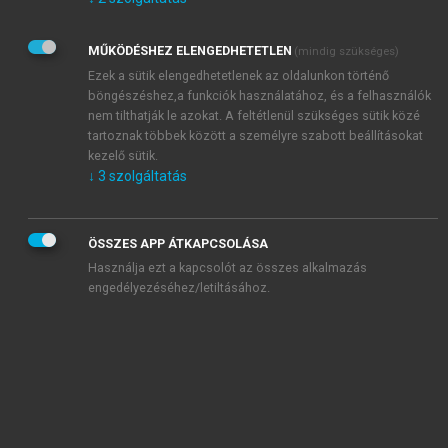
Kérek értesítést az Akadémiai Kiadó Zrt. újdonságairól,
akcióiról.
MŰKÖDÉSHEZ ELENGEDHETETLEN
(mindig szükséges)
Az
Adatkezelési tájékoztatóban
foglaltakat tudomásul
veszem és elfogadom.
Ezek a sütik elengedhetetlenek az oldalunkon történő
Az
Általános vásárlási feltételeket
, valamint a
szotar.net
és a
böngészéshez,a funkciók használatához, és a felhasználók
mersz.hu
oldalak licencszerződéseiben foglaltakat
nem tilthatják le azokat. A feltétlenül szükséges sütik közé
tudomásul veszem és elfogadom.
tartoznak többek között a személyre szabott beállításokat
kezelő sütik.
↓
3
szolgáltatás
KIPRÓBÁLOM
ÖSSZES APP ÁTKAPCSOLÁSA
Használja ezt a kapcsolót az összes alkalmazás
engedélyezéséhez/letiltásához.
MIÉRT ÉRDEMES A MERSZ ONLINE
OKOSKÖNYVTÁRAT HASZNÁLNI?