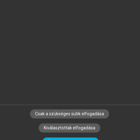
Jelöld meg a számodra fontos részeket, és
készíts
saját
jegyzeteket!
Egyéni előfizetéssel további
MeRSZ+ funkciókat
és
tartalmakat is elérhetsz.
Csak a szükséges sütik elfogadása
SZERZŐKNEK
CÉGEKNEK
KÖNYVTÁROSOKNAK
Kiválasztottak elfogadása
SZERKESZTÉSI ÉS LEKTORÁLÁSI ALAPELVEK