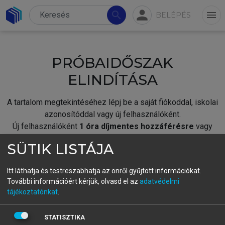
person
search
menu
BELÉPÉS
PRÓBAIDŐSZAK
ELINDÍTÁSA
A tartalom megtekintéséhez lépj be a saját fiókoddal, iskolai
azonosítóddal vagy új felhasználóként.
Új felhasználóként
1 óra díjmentes hozzáférésre
vagy
jogosult.
SÜTIK LISTÁJA
A próbaidőszak elindításához,
jelentkezz
be meglévő
fiókoddal,
vagy hozz létre új fiókot.
Itt láthatja és testreszabhatja az önről gyűjtött információkat.
További információért kérjük, olvasd el az
adatvédelmi
A regisztráció után a
próbaidőszak
automatikusan
elindul.
tájékoztatónkat
.
BELÉPÉS SAJÁT FIÓKKAL
STATISZTIKA