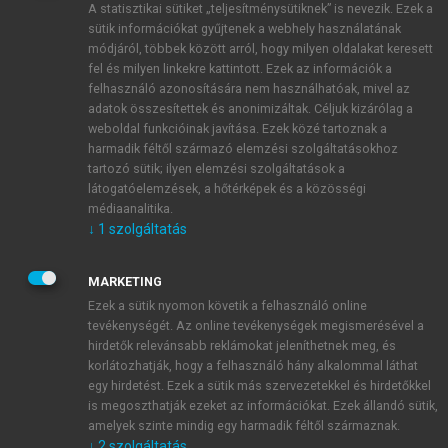
A statisztikai sütiket „teljesítménysütiknek” is nevezik. Ezek a
sütik információkat gyűjtenek a webhely használatának
módjáról, többek között arról, hogy milyen oldalakat keresett
ÚJ FIÓK LÉTREHOZÁSA
fel és milyen linkekre kattintott. Ezek az információk a
1 óra díjmentes hozzáférés
felhasználó azonosítására nem használhatóak, mivel az
adatok összesítettek és anonimizáltak. Céljuk kizárólag a
weboldal funkcióinak javítása. Ezek közé tartoznak a
E-MAIL-CÍM
harmadik féltől származó elemzési szolgáltatásokhoz
tartozó sütik; ilyen elemzési szolgáltatások a
látogatóelemzések, a hőtérképek és a közösségi
NÉV
médiaanalitika.
↓
1
szolgáltatás
JELSZÓ
MARKETING
Ezek a sütik nyomon követik a felhasználó online
tevékenységét. Az online tevékenységek megismerésével a
JELSZÓ ÚJRA
hirdetők relevánsabb reklámokat jeleníthetnek meg, és
korlátozhatják, hogy a felhasználó hány alkalommal láthat
egy hirdetést. Ezek a sütik más szervezetekkel és hirdetőkkel
is megoszthatják ezeket az információkat. Ezek állandó sütik,
Kérek értesítést a MeRSZ újdonságairól, akcióiról.
amelyek szinte mindig egy harmadik féltől származnak.
↓
2
szolgáltatás