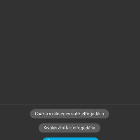
Jelöld meg a számodra fontos részeket, és
készíts
saját
jegyzeteket!
Egyéni előfizetéssel további
MeRSZ+ funkciókat
és
tartalmakat is elérhetsz.
Csak a szükséges sütik elfogadása
SZERZŐKNEK
CÉGEKNEK
KÖNYVTÁROSOKNAK
Kiválasztottak elfogadása
SZERKESZTÉSI ÉS LEKTORÁLÁSI ALAPELVEK