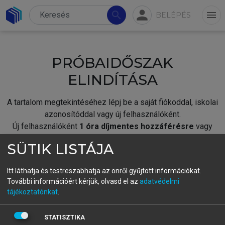
person
search
menu
BELÉPÉS
PRÓBAIDŐSZAK
ELINDÍTÁSA
A tartalom megtekintéséhez lépj be a saját fiókoddal, iskolai
azonosítóddal vagy új felhasználóként.
Új felhasználóként
1 óra díjmentes hozzáférésre
vagy
jogosult.
SÜTIK LISTÁJA
A próbaidőszak elindításához,
jelentkezz
be meglévő
fiókoddal,
vagy hozz létre új fiókot.
Itt láthatja és testreszabhatja az önről gyűjtött információkat.
További információért kérjük, olvasd el az
adatvédelmi
A regisztráció után a
próbaidőszak
automatikusan
elindul.
tájékoztatónkat
.
BELÉPÉS SAJÁT FIÓKKAL
STATISZTIKA