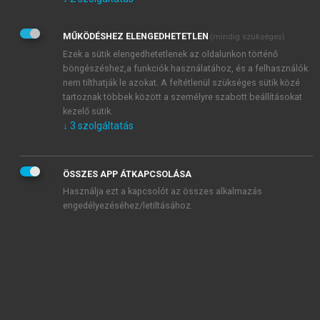
Kérek értesítést az Akadémiai Kiadó Zrt. újdonságairól,
akcióiról.
MŰKÖDÉSHEZ ELENGEDHETETLEN
(mindig szükséges)
Az
Adatkezelési tájékoztatóban
foglaltakat tudomásul
veszem és elfogadom.
Ezek a sütik elengedhetetlenek az oldalunkon történő
Az
Általános vásárlási feltételeket
, valamint a
szotar.net
és a
böngészéshez,a funkciók használatához, és a felhasználók
mersz.hu
oldalak licencszerződéseiben foglaltakat
nem tilthatják le azokat. A feltétlenül szükséges sütik közé
tudomásul veszem és elfogadom.
tartoznak többek között a személyre szabott beállításokat
kezelő sütik.
↓
3
szolgáltatás
KIPRÓBÁLOM
ÖSSZES APP ÁTKAPCSOLÁSA
Használja ezt a kapcsolót az összes alkalmazás
engedélyezéséhez/letiltásához.
MIÉRT ÉRDEMES A MERSZ ONLINE
OKOSKÖNYVTÁRAT HASZNÁLNI?