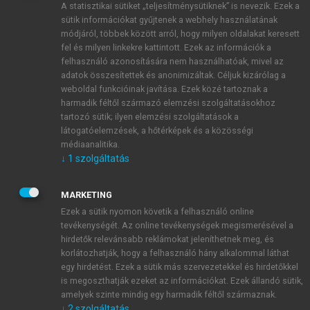
A statisztikai sütiket „teljesítménysütiknek” is nevezik. Ezek a
sütik információkat gyűjtenek a webhely használatának
módjáról, többek között arról, hogy milyen oldalakat keresett
ÚJ FIÓK LÉTREHOZÁSA
fel és milyen linkekre kattintott. Ezek az információk a
1 óra díjmentes hozzáférés
felhasználó azonosítására nem használhatóak, mivel az
adatok összesítettek és anonimizáltak. Céljuk kizárólag a
weboldal funkcióinak javítása. Ezek közé tartoznak a
E-MAIL-CÍM
harmadik féltől származó elemzési szolgáltatásokhoz
tartozó sütik; ilyen elemzési szolgáltatások a
látogatóelemzések, a hőtérképek és a közösségi
NÉV
médiaanalitika.
↓
1
szolgáltatás
JELSZÓ
MARKETING
Ezek a sütik nyomon követik a felhasználó online
tevékenységét. Az online tevékenységek megismerésével a
JELSZÓ ÚJRA
hirdetők relevánsabb reklámokat jeleníthetnek meg, és
korlátozhatják, hogy a felhasználó hány alkalommal láthat
egy hirdetést. Ezek a sütik más szervezetekkel és hirdetőkkel
is megoszthatják ezeket az információkat. Ezek állandó sütik,
Kérek értesítést a MeRSZ újdonságairól, akcióiról.
amelyek szinte mindig egy harmadik féltől származnak.
↓
2
szolgáltatás