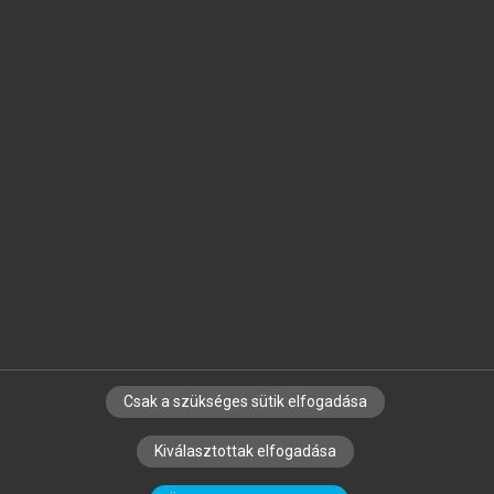
Jelöld meg a számodra fontos részeket, és
készíts
saját
jegyzeteket!
Egyéni előfizetéssel további
MeRSZ+ funkciókat
és
tartalmakat is elérhetsz.
Csak a szükséges sütik elfogadása
SZERZŐKNEK
CÉGEKNEK
KÖNYVTÁROSOKNAK
Kiválasztottak elfogadása
SZERKESZTÉSI ÉS LEKTORÁLÁSI ALAPELVEK