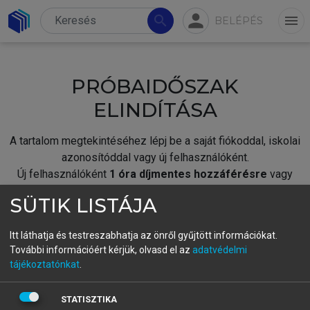
person
search
menu
BELÉPÉS
PRÓBAIDŐSZAK
ELINDÍTÁSA
A tartalom megtekintéséhez lépj be a saját fiókoddal, iskolai
azonosítóddal vagy új felhasználóként.
Új felhasználóként
1 óra díjmentes hozzáférésre
vagy
jogosult.
SÜTIK LISTÁJA
A próbaidőszak elindításához,
jelentkezz
be meglévő
fiókoddal,
vagy hozz létre új fiókot.
Itt láthatja és testreszabhatja az önről gyűjtött információkat.
További információért kérjük, olvasd el az
adatvédelmi
A regisztráció után a
próbaidőszak
automatikusan
elindul.
tájékoztatónkat
.
BELÉPÉS SAJÁT FIÓKKAL
STATISZTIKA