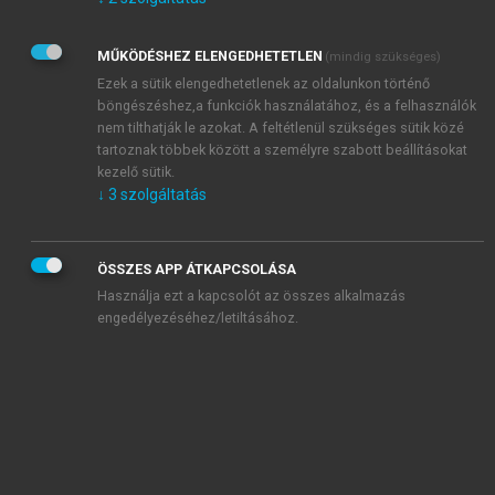
Kérek értesítést az Akadémiai Kiadó Zrt. újdonságairól,
akcióiról.
MŰKÖDÉSHEZ ELENGEDHETETLEN
(mindig szükséges)
Az
Adatkezelési tájékoztatóban
foglaltakat tudomásul
veszem és elfogadom.
Ezek a sütik elengedhetetlenek az oldalunkon történő
Az
Általános vásárlási feltételeket
, valamint a
szotar.net
és a
böngészéshez,a funkciók használatához, és a felhasználók
mersz.hu
oldalak licencszerződéseiben foglaltakat
nem tilthatják le azokat. A feltétlenül szükséges sütik közé
tudomásul veszem és elfogadom.
tartoznak többek között a személyre szabott beállításokat
kezelő sütik.
↓
3
szolgáltatás
KIPRÓBÁLOM
ÖSSZES APP ÁTKAPCSOLÁSA
Használja ezt a kapcsolót az összes alkalmazás
engedélyezéséhez/letiltásához.
MIÉRT ÉRDEMES A MERSZ ONLINE
OKOSKÖNYVTÁRAT HASZNÁLNI?