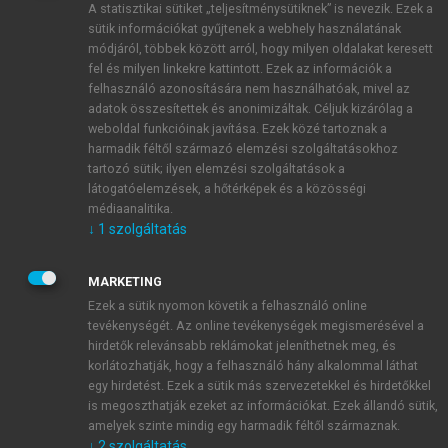
A statisztikai sütiket „teljesítménysütiknek” is nevezik. Ezek a
sütik információkat gyűjtenek a webhely használatának
módjáról, többek között arról, hogy milyen oldalakat keresett
ÚJ FIÓK LÉTREHOZÁSA
fel és milyen linkekre kattintott. Ezek az információk a
1 óra díjmentes hozzáférés
felhasználó azonosítására nem használhatóak, mivel az
adatok összesítettek és anonimizáltak. Céljuk kizárólag a
weboldal funkcióinak javítása. Ezek közé tartoznak a
E-MAIL-CÍM
harmadik féltől származó elemzési szolgáltatásokhoz
tartozó sütik; ilyen elemzési szolgáltatások a
látogatóelemzések, a hőtérképek és a közösségi
NÉV
médiaanalitika.
↓
1
szolgáltatás
JELSZÓ
MARKETING
Ezek a sütik nyomon követik a felhasználó online
tevékenységét. Az online tevékenységek megismerésével a
JELSZÓ ÚJRA
hirdetők relevánsabb reklámokat jeleníthetnek meg, és
korlátozhatják, hogy a felhasználó hány alkalommal láthat
egy hirdetést. Ezek a sütik más szervezetekkel és hirdetőkkel
is megoszthatják ezeket az információkat. Ezek állandó sütik,
Kérek értesítést a MeRSZ újdonságairól, akcióiról.
amelyek szinte mindig egy harmadik féltől származnak.
↓
2
szolgáltatás