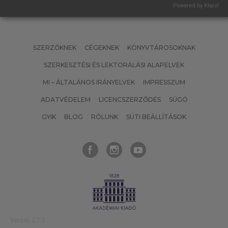
Powered by Klaro!
SZERZŐKNEK
CÉGEKNEK
KÖNYVTÁROSOKNAK
SZERKESZTÉSI ÉS LEKTORÁLÁSI ALAPELVEK
MI – ÁLTALÁNOS IRÁNYELVEK
IMPRESSZUM
ADATVÉDELEM
LICENCSZERZŐDÉS
SÚGÓ
GYIK
BLOG
RÓLUNK
SÜTI BEÁLLÍTÁSOK
Verzió: 2.7.2