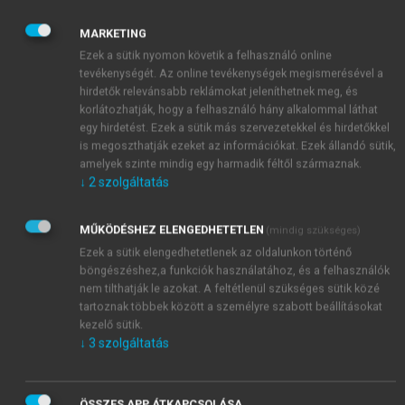
ideális bank jelen esetben az a hipotetikus bank,
amely a két tulajdonságmezőnek azt a kombinációját
MARKETING
fedi le, amelyet a vevők a leginkább kedvelnek.
Ezek a sütik nyomon követik a felhasználó online
tevékenységét. Az online tevékenységek megismerésével a
hirdetők relevánsabb reklámokat jeleníthetnek meg, és
korlátozhatják, hogy a felhasználó hány alkalommal láthat
egy hirdetést. Ezek a sütik más szervezetekkel és hirdetőkkel
is megoszthatják ezeket az információkat. Ezek állandó sütik,
amelyek szinte mindig egy harmadik féltől származnak.
↓
2
szolgáltatás
MŰKÖDÉSHEZ ELENGEDHETETLEN
(mindig szükséges)
Ezek a sütik elengedhetetlenek az oldalunkon történő
böngészéshez,a funkciók használatához, és a felhasználók
nem tilthatják le azokat. A feltétlenül szükséges sütik közé
tartoznak többek között a személyre szabott beállításokat
kezelő sütik.
↓
3
szolgáltatás
ÖSSZES APP ÁTKAPCSOLÁSA