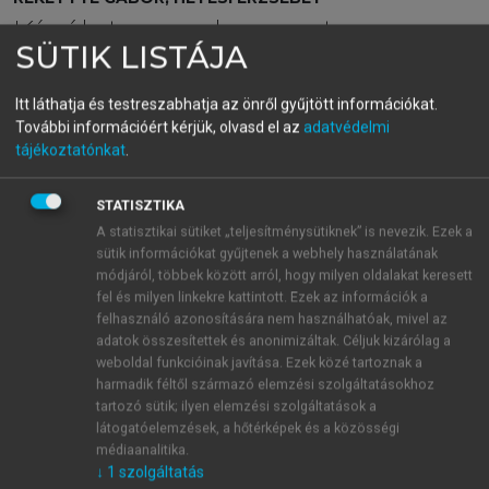
Kínálatmenedzsment
SÜTIK LISTÁJA
Itt láthatja és testreszabhatja az önről gyűjtött információkat.
menu_book
OLVASÁS
További információért kérjük, olvasd el az
adatvédelmi
tájékoztatónkat
.
STATISZTIKA
A fogyasztói preferenciák
A statisztikai sütiket „teljesítménysütiknek” is nevezik. Ezek a
ábrázolása
sütik információkat gyűjtenek a webhely használatának
módjáról, többek között arról, hogy milyen oldalakat keresett
Eddig a megfigyelt termékek fogyasztói
fel és milyen linkekre kattintott. Ezek az információk a
megítélésének elhelyezkedéséről volt szó, de a
felhasználó azonosítására nem használhatóak, mivel az
adatok összesítettek és anonimizáltak. Céljuk kizárólag a
módszer alkalmas a fogyasztói preferenciák, illetve
weboldal funkcióinak javítása. Ezek közé tartoznak a
azok legmegfelelőbb kombinációinak, az ún.
ideális
harmadik féltől származó elemzési szolgáltatásokhoz
pontoknak a meghatározására is. Az ideális pont az a
tartozó sütik; ilyen elemzési szolgáltatások a
hely az észlelési térképen, amelyik a termék a vevők
látogatóelemzések, a hőtérképek és a közösségi
által ideálisnak tartott vagy leginkább preferált
médiaanalitika.
↓
1
szolgáltatás
tulajdonságainak kombinációját jeleníti meg. Az