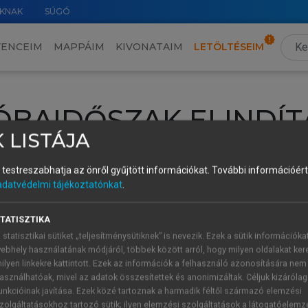
KNAK
SÚGÓ
VENCEIM
MAPPÁIM
KIVONATAIM
LETÖLTÉSEIM
ÓBAIDŐSZAK ELINDÍT
 LISTÁJA
intéséhez lépj be a saját fiókoddal, iskolai azonosítóddal vagy ú
és testreszabhatja az önről gyűjtött információkat.
További információért 
Új felhasználóként
1 óra díjmentes hozzáférésre
vagy jogosult
adatvédelmi tájékoztatónkat
.
k elindításához,
jelentkezz
be meglévő fiókoddal,
vagy hozz lé
A regisztráció után a
próbaidőszak
automatikusan
elindul.
TATISZTIKA
 statisztikai sütiket „teljesítménysütiknek” is nevezik. Ezek a sütik információka
ebhely használatának módjáról, többek között arról, hogy milyen oldalakat kere
ilyen linkekre kattintott. Ezek az információk a felhasználó azonosítására nem
ÚJ FIÓK 
ÁT FIÓKKAL
asználhatóak, mivel az adatok összesítettek és anonimizáltak. Céljuk kizáróla
1 óra díjme
unkcióinak javítása. Ezek közé tartoznak a harmadik féltől származó elemzési
zolgáltatásokhoz tartozó sütik; ilyen elemzési szolgáltatások a látogatóelemz