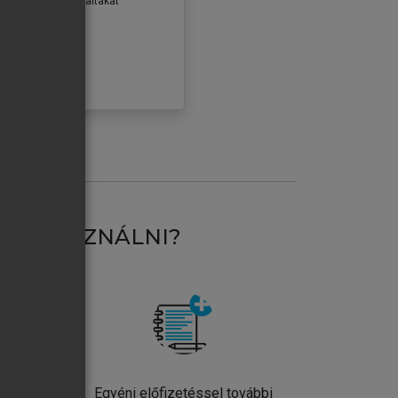
erződéseiben foglaltakat
ogadom.
ÓBÁLOM
AT HASZNÁLNI?
ntos
Egyéni előfizetéssel további