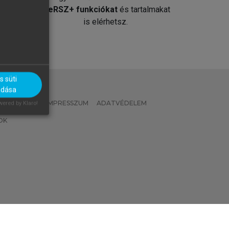
át
MeRSZ+ funkciókat
és tartalmakat
is elérhetsz.
 süti
adása
 IRÁNYELVEK
IMPRESSZUM
ADATVÉDELEM
ered by Klaro!
OK