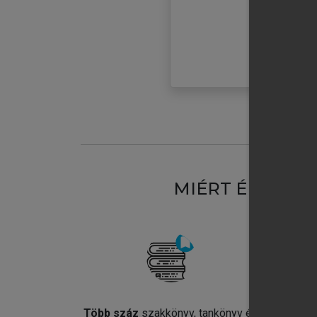
MIÉRT ÉRDEME
Több száz
szakkönyv, tankönyv és
Jel