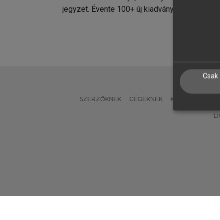
jegyzet. Évente 100+ új kiadvány.
kiadvá
Csak 
SZERZŐKNEK
CÉGEKNEK
KÖNYVTÁROSO
L
Verzió: 2.7.2