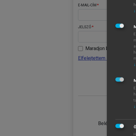
h
E-MAIL-CÍM
↓
JELSZÓ
E
m
a
Maradjon belépve
h
Elfelejtettem a jelszavamat
m
↓
BELÉ
M
E
h
t
↓
TANULÓ
Belépés intézmén
Ö
H