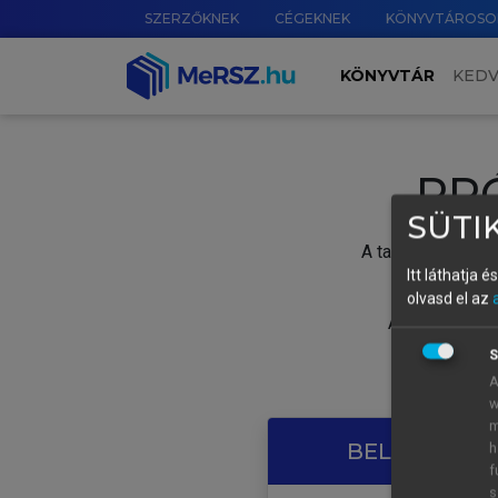
SZERZŐKNEK
CÉGEKNEK
KÖNYVTÁROSO
KÖNYVTÁR
KED
PR
SÜTIK
A tartalom megtek
Itt láthatja 
olvasd el az
A próbaidősza
S
A
w
m
BELÉPÉS SAJ
h
f
s