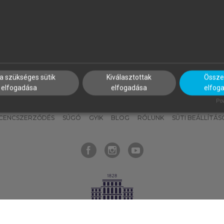
nyokat, hogy bármikor azonnal
részeket, és
készíts
saj
hozzájuk férhess!
jegyzeteket!
a szükséges sütik
Kiválasztottak
Összes
elfogadása
elfogadása
elfog
KNAK
SZERKESZTÉSI ÉS LEKTORÁLÁSI ALAPELVEK
MI – ÁLTALÁNOS
Pow
ICENCSZERZŐDÉS
SÚGÓ
GYIK
BLOG
RÓLUNK
SÜTI BEÁLLÍTÁS