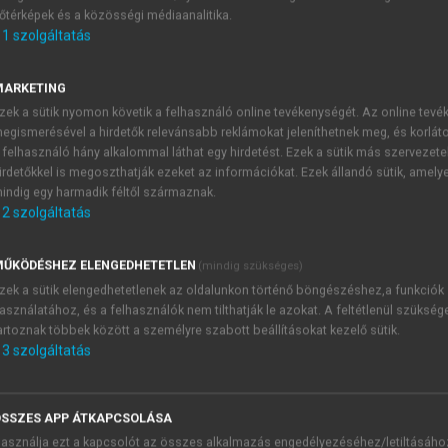
őtérképek és a közösségi médiaanalitika.
E-MAIL-CÍM
1
szolgáltatás
MARKETING
NÉV
zek a sütik nyomon követik a felhasználó online tevékenységét. Az online tev
egismerésével a hirdetők relevánsabb reklámokat jeleníthetnek meg, és korlát
 felhasználó hány alkalommal láthat egy hirdetést. Ezek a sütik más szervezete
JELSZÓ
irdetőkkel is megoszthatják ezeket az információkat. Ezek állandó sütik, amely
indig egy harmadik féltől származnak.
2
szolgáltatás
JELSZÓ ÚJRA
PÉS
ŰKÖDÉSHEZ ELENGEDHETETLEN
(mindig szükséges)
zek a sütik elengedhetetlenek az oldalunkon történő böngészéshez,a funkciók
asználatához, és a felhasználók nem tilthatják le azokat. A feltétlenül szükség
Kérek értesítést a MeRSZ új
artoznak többek között a személyre szabott beállításokat kezelő sütik.
Kérek értesítést az Akadémi
3
szolgáltatás
akcióiról.
 VAGY?
Az
Adatkezelési tájékozta
yi azonosítóval
veszem és elfogadom.
SSZES APP ÁTKAPCSOLÁSA
Az
Általános vásárlási felt
asználja ezt a kapcsolót az összes alkalmazás engedélyezéséhez/letiltásáho