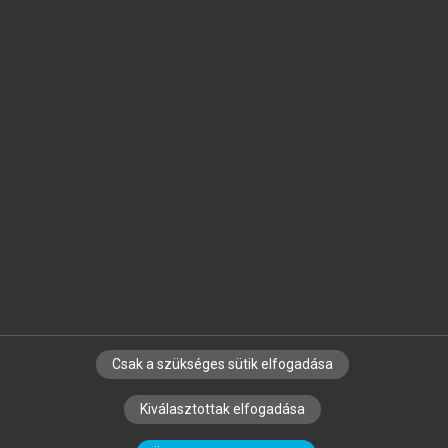
Jelöld meg a számodra fontos részeket, és
készíts
saját
jegyzeteket!
Egyéni előfizetéssel további
MeRSZ+ funkciókat
és
tartalmakat is elérhetsz.
Csak a szükséges sütik elfogadása
SZERZŐKNEK
CÉGEKNEK
KÖNYVTÁROSOKNAK
Kiválasztottak elfogadása
SZERKESZTÉSI ÉS LEKTORÁLÁSI ALAPELVEK