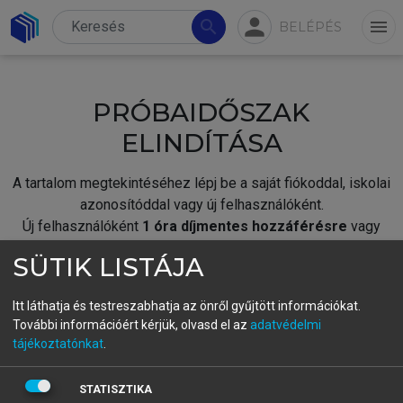
person
search
menu
BELÉPÉS
PRÓBAIDŐSZAK
ELINDÍTÁSA
A tartalom megtekintéséhez lépj be a saját fiókoddal, iskolai
azonosítóddal vagy új felhasználóként.
Új felhasználóként
1 óra díjmentes hozzáférésre
vagy
jogosult.
SÜTIK LISTÁJA
A próbaidőszak elindításához,
jelentkezz
be meglévő
fiókoddal,
vagy hozz létre új fiókot.
Itt láthatja és testreszabhatja az önről gyűjtött információkat.
További információért kérjük, olvasd el az
adatvédelmi
A regisztráció után a
próbaidőszak
automatikusan
elindul.
tájékoztatónkat
.
BELÉPÉS SAJÁT FIÓKKAL
STATISZTIKA