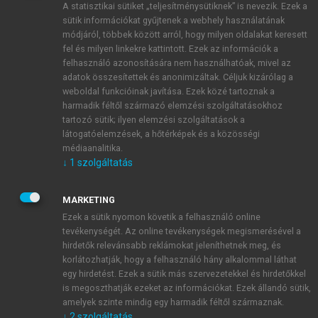
A statisztikai sütiket „teljesítménysütiknek” is nevezik. Ezek a
sütik információkat gyűjtenek a webhely használatának
módjáról, többek között arról, hogy milyen oldalakat keresett
ÚJ FIÓK LÉTREHOZÁSA
fel és milyen linkekre kattintott. Ezek az információk a
1 óra díjmentes hozzáférés
felhasználó azonosítására nem használhatóak, mivel az
adatok összesítettek és anonimizáltak. Céljuk kizárólag a
weboldal funkcióinak javítása. Ezek közé tartoznak a
E-MAIL-CÍM
harmadik féltől származó elemzési szolgáltatásokhoz
tartozó sütik; ilyen elemzési szolgáltatások a
látogatóelemzések, a hőtérképek és a közösségi
NÉV
médiaanalitika.
↓
1
szolgáltatás
JELSZÓ
MARKETING
Ezek a sütik nyomon követik a felhasználó online
tevékenységét. Az online tevékenységek megismerésével a
JELSZÓ ÚJRA
hirdetők relevánsabb reklámokat jeleníthetnek meg, és
korlátozhatják, hogy a felhasználó hány alkalommal láthat
egy hirdetést. Ezek a sütik más szervezetekkel és hirdetőkkel
is megoszthatják ezeket az információkat. Ezek állandó sütik,
Kérek értesítést a MeRSZ újdonságairól, akcióiról.
amelyek szinte mindig egy harmadik féltől származnak.
↓
2
szolgáltatás