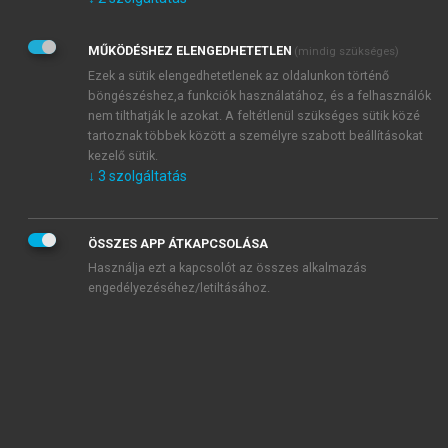
Kérek értesítést az Akadémiai Kiadó Zrt. újdonságairól,
akcióiról.
MŰKÖDÉSHEZ ELENGEDHETETLEN
(mindig szükséges)
Az
Adatkezelési tájékoztatóban
foglaltakat tudomásul
veszem és elfogadom.
Ezek a sütik elengedhetetlenek az oldalunkon történő
Az
Általános vásárlási feltételeket
, valamint a
szotar.net
és a
böngészéshez,a funkciók használatához, és a felhasználók
mersz.hu
oldalak licencszerződéseiben foglaltakat
nem tilthatják le azokat. A feltétlenül szükséges sütik közé
tudomásul veszem és elfogadom.
tartoznak többek között a személyre szabott beállításokat
kezelő sütik.
↓
3
szolgáltatás
KIPRÓBÁLOM
ÖSSZES APP ÁTKAPCSOLÁSA
Használja ezt a kapcsolót az összes alkalmazás
engedélyezéséhez/letiltásához.
MIÉRT ÉRDEMES A MERSZ ONLINE
OKOSKÖNYVTÁRAT HASZNÁLNI?